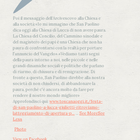
Poi il messaggio dell’Arcivescovo alla Chiesa e
alla società:
«Io mi immagino che San Paolino
dica oggi alla Chiesa di Lucca di non avere paura.
La Chiesa del Concilio, del Cammino sinodale e
del magistero dei papi è una Chiesa che non ha
paura di confrontarsi con la realtà per portare
l'annuncio del Vangelo»
.
«Vediamo tanti segni
della paura intorno a noi, nelle piccole e nelle
grandi dinamiche sociali e politiche che parlano
di riarmo, di chiusura e di remigrazione. Di
fronte a questo, San Paolino direbbe alla nostra
società di non chiudersi, di abbandonare la
paura, perché c'è ancora molto da fare per
rendere il nostro mondo migliore»
Approfondisci qui:
www.toscanaoggi.it/festa-
di-san-paolino-a-lucca-giulietti-ritroviamo-
latteggiamento-di-apertura-p...
...
See More
See
Less
Photo
View on Facebook