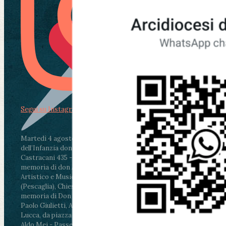
Segui su Instagram
Martedì 4 agosto2026
ore 11:30 - Lucca, Scuola
dell’Infanzia don Aldo Mei - Viale Castruccio
Castracani 435 - Inaugurazione murales in
memoria di don Aldo Mei curato dal Liceo
Artistico e Musicale “Passaglia”
.
ore 18 - Fiano
(Pescaglia), Chiesa parrocchiale - Messa in
memoria di Don Aldo Mei celebrata da mons.
Paolo Giulietti, Arcivescovo di Lucca
.
ore 20.30 -
Lucca, da piazza San Michele al Cippo di don
Aldo Mei - Passeggiata della Memoria in alcuni