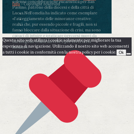
solenne concelebrazione eucaristica per San
Info
- Copyright reserved
Paolino, patrono della diocesi e della città di
Lucca.
Nell’omelia ha indicato come esemplare
«l’atteggiamento delle minoranze creative:
realtà che, pur essendo piccole e fragili, non si
fanno bloccare dalla situazione di crisi, ma sono
capaci di intuire e praticare percorsi nuovi da
Questo sito web utilizza i cookie solamente per migliorare la tua
cui sorgono realtà diverse e per certi versi
esperienza di navigazione. Utilizzando il nostro sito web acconsenti
inedite».
a tutti i cookie in conformità con la nostra policy per i cookie.
Ok