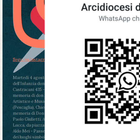
Segui su Instagram
Martedì 4 agosto2026
ore 11:30 - Lucca, Scuola
dell’Infanzia don Aldo Mei - Viale Castruccio
Castracani 435 - Inaugurazione murales in
memoria di don Aldo Mei curato dal Liceo
Artistico e Musicale “Passaglia”
.
ore 18 - Fiano
(Pescaglia), Chiesa parrocchiale - Messa in
memoria di Don Aldo Mei celebrata da mons.
Paolo Giulietti, Arcivescovo di Lucca
.
ore 20.30 -
Lucca, da piazza San Michele al Cippo di don
Aldo Mei - Passeggiata della Memoria in alcuni
dei luoghi simbolo della città. Ritrovo alle ore