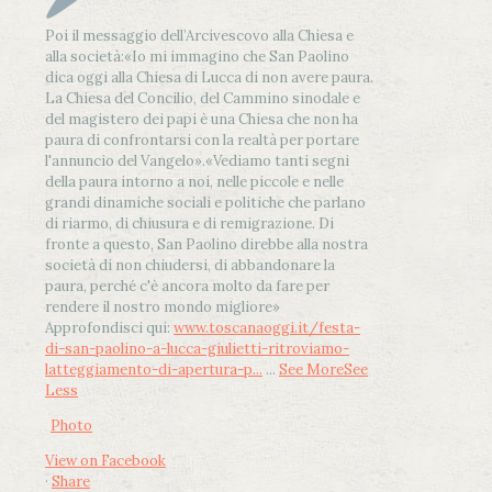
Poi il messaggio dell’Arcivescovo alla Chiesa e
alla società:
«Io mi immagino che San Paolino
dica oggi alla Chiesa di Lucca di non avere paura.
La Chiesa del Concilio, del Cammino sinodale e
del magistero dei papi è una Chiesa che non ha
paura di confrontarsi con la realtà per portare
l'annuncio del Vangelo»
.
«Vediamo tanti segni
della paura intorno a noi, nelle piccole e nelle
grandi dinamiche sociali e politiche che parlano
di riarmo, di chiusura e di remigrazione. Di
fronte a questo, San Paolino direbbe alla nostra
società di non chiudersi, di abbandonare la
paura, perché c'è ancora molto da fare per
rendere il nostro mondo migliore»
Approfondisci qui:
www.toscanaoggi.it/festa-
di-san-paolino-a-lucca-giulietti-ritroviamo-
latteggiamento-di-apertura-p...
...
See More
See
Less
Photo
View on Facebook
·
Share