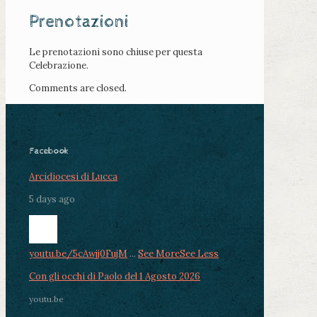
Prenotazioni
Le prenotazioni sono chiuse per questa
Celebrazione.
Comments are closed.
Facebook
Arcidiocesi di Lucca
5 days ago
youtu.be/5cAwjj0FujM
...
See More
See Less
Con gli occhi di Paolo del 1 Agosto 2026
youtu.be