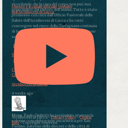
ricordando che la cura del corpo non può mai
Questo è il canale ufficiale youtube
prescindere dal ristoro dell'anima.
.
Tutto è stato
dell'Arcidiocesi di Lucca
promosso con cura dall'Ufficio Pastorale della
Salute dell'Arcidiocesi di Lucca e ha visto
convergere nel cuore della Garfagnana centinaia
di fedeli, operatori sanitari, volontari e persone
segnate dalla malattia.
...
See More
See Less
Photo
View on Facebook
·
Share
Condividi su Facebook
Condividi su Twitter
Condividi su LinkedIn
Condividi via email
Arcidiocesi di Lucca
4 weeks ago
Mons. Paolo Giulietti ha presieduto stamani la
Arcidiocesi di Lucca -
Privacy Policy
-
Cookie
solenne concelebrazione eucaristica per San
Info
- Copyright reserved
Paolino, patrono della diocesi e della città di