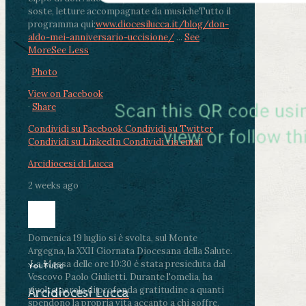
soste, letture accompagnate da musiche
Tutto il
programma qui:
www.diocesilucca.it/blog/don-
aldo-mei-anniversario-uccisione/
...
See
More
See Less
Photo
View on Facebook
·
Share
Condividi su Facebook
Condividi su Twitter
Condividi su LinkedIn
Condividi via email
Arcidiocesi di Lucca
2 weeks ago
Domenica 19 luglio si è svolta, sul Monte
Argegna, la XXII Giornata Diocesana della Salute.
.
La Messa delle ore 10:30 è stata presieduta dal
YouTube
Vescovo Paolo Giulietti. Durante l'omelia, ha
rivolto parole di profonda gratitudine a quanti
Arcidiocesi Lucca
spendono la propria vita accanto a chi soffre,