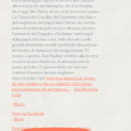
Poi il messaggio dell’Arcivescovo alla Chiesa e
alla società:
«Io mi immagino che San Paolino
dica oggi alla Chiesa di Lucca di non avere paura.
La Chiesa del Concilio, del Cammino sinodale e
del magistero dei papi è una Chiesa che non ha
paura di confrontarsi con la realtà per portare
l'annuncio del Vangelo»
.
«Vediamo tanti segni
della paura intorno a noi, nelle piccole e nelle
grandi dinamiche sociali e politiche che parlano
di riarmo, di chiusura e di remigrazione. Di
fronte a questo, San Paolino direbbe alla nostra
società di non chiudersi, di abbandonare la
paura, perché c'è ancora molto da fare per
rendere il nostro mondo migliore»
Approfondisci qui:
www.toscanaoggi.it/festa-
di-san-paolino-a-lucca-giulietti-ritroviamo-
latteggiamento-di-apertura-p...
...
See More
See
Less
Photo
View on Facebook
·
Share
Condividi su Facebook
Condividi su Twitter