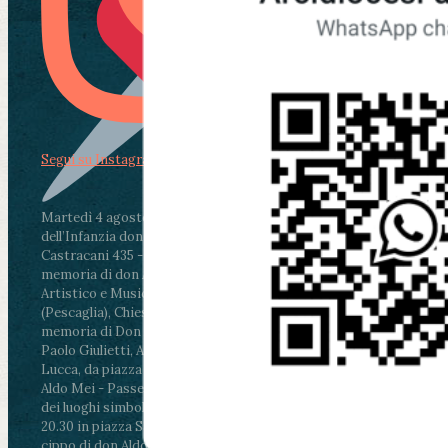
Segui su Instagram
Martedì 4 agosto2026
ore 11:30 - Lucca, Scuola
dell’Infanzia don Aldo Mei - Viale Castruccio
Castracani 435 - Inaugurazione murales in
memoria di don Aldo Mei curato dal Liceo
Artistico e Musicale “Passaglia”
.
ore 18 - Fiano
(Pescaglia), Chiesa parrocchiale - Messa in
memoria di Don Aldo Mei celebrata da mons.
Paolo Giulietti, Arcivescovo di Lucca
.
ore 20.30 -
Lucca, da piazza San Michele al Cippo di don
Aldo Mei - Passeggiata della Memoria in alcuni
dei luoghi simbolo della città. Ritrovo alle ore
20.30 in piazza San Michele con conclusione al
cippo di don Aldo Mei (Porta Elisa). Durante le