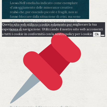
Lucca.
Nell’omelia ha indicato come esemplare
«l’atteggiamento delle minoranze creative:
realtà che, pur essendo piccole e fragili, non si
fanno bloccare dalla situazione di crisi, ma sono
capaci di intuire e praticare percorsi nuovi da
Questo sito web utilizza i cookie solamente per migliorare la tua
cui sorgono realtà diverse e per certi versi
esperienza di navigazione. Utilizzando il nostro sito web acconsenti
inedite».
a tutti i cookie in conformità con la nostra policy per i cookie.
Ok