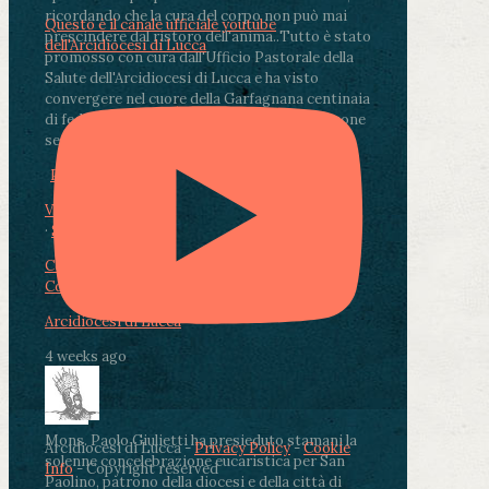
ricordando che la cura del corpo non può mai
Questo è il canale ufficiale youtube
prescindere dal ristoro dell'anima.
.
Tutto è stato
dell'Arcidiocesi di Lucca
promosso con cura dall'Ufficio Pastorale della
Salute dell'Arcidiocesi di Lucca e ha visto
convergere nel cuore della Garfagnana centinaia
di fedeli, operatori sanitari, volontari e persone
segnate dalla malattia.
...
See More
See Less
Photo
View on Facebook
·
Share
Condividi su Facebook
Condividi su Twitter
Condividi su LinkedIn
Condividi via email
Arcidiocesi di Lucca
4 weeks ago
Mons. Paolo Giulietti ha presieduto stamani la
Arcidiocesi di Lucca -
Privacy Policy
-
Cookie
solenne concelebrazione eucaristica per San
Info
- Copyright reserved
Paolino, patrono della diocesi e della città di