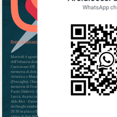
Segui su Instagram
Martedì 4 agosto2026
ore 11:30 - Lucca, Scuola
dell’Infanzia don Aldo Mei - Viale Castruccio
Castracani 435 - Inaugurazione murales in
memoria di don Aldo Mei curato dal Liceo
Artistico e Musicale “Passaglia”
.
ore 18 - Fiano
(Pescaglia), Chiesa parrocchiale - Messa in
memoria di Don Aldo Mei celebrata da mons.
Paolo Giulietti, Arcivescovo di Lucca
.
ore 20.30 -
Lucca, da piazza San Michele al Cippo di don
Aldo Mei - Passeggiata della Memoria in alcuni
dei luoghi simbolo della città. Ritrovo alle ore
20.30 in piazza San Michele con conclusione al
cippo di don Aldo Mei (Porta Elisa). Durante le