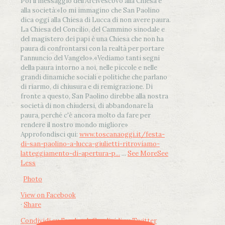
Poi il messaggio dell’Arcivescovo alla Chiesa e
alla società:
«Io mi immagino che San Paolino
dica oggi alla Chiesa di Lucca di non avere paura.
La Chiesa del Concilio, del Cammino sinodale e
del magistero dei papi è una Chiesa che non ha
paura di confrontarsi con la realtà per portare
l'annuncio del Vangelo»
.
«Vediamo tanti segni
della paura intorno a noi, nelle piccole e nelle
grandi dinamiche sociali e politiche che parlano
di riarmo, di chiusura e di remigrazione. Di
fronte a questo, San Paolino direbbe alla nostra
società di non chiudersi, di abbandonare la
paura, perché c'è ancora molto da fare per
rendere il nostro mondo migliore»
Approfondisci qui:
www.toscanaoggi.it/festa-
di-san-paolino-a-lucca-giulietti-ritroviamo-
latteggiamento-di-apertura-p...
...
See More
See
Less
Photo
View on Facebook
·
Share
Condividi su Facebook
Condividi su Twitter