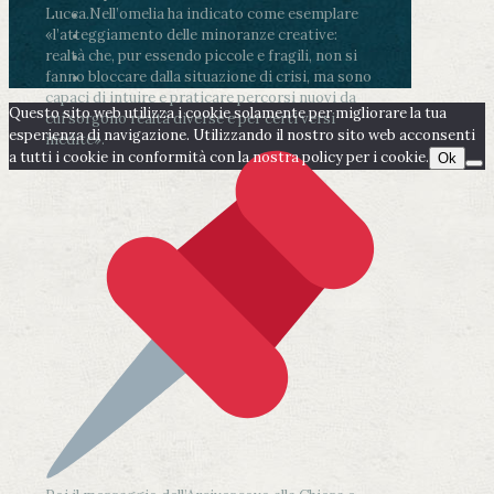
Lucca.
Nell’omelia ha indicato come esemplare
«l’atteggiamento delle minoranze creative:
realtà che, pur essendo piccole e fragili, non si
fanno bloccare dalla situazione di crisi, ma sono
capaci di intuire e praticare percorsi nuovi da
Questo sito web utilizza i cookie solamente per migliorare la tua
cui sorgono realtà diverse e per certi versi
esperienza di navigazione. Utilizzando il nostro sito web acconsenti
inedite».
a tutti i cookie in conformità con la nostra policy per i cookie.
Ok