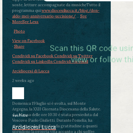
soste, letture accompagnate da musiche
Tutto il
programma qui:
www.diocesilucca.it/blog/don-
aldo-mei-anniversario-uccisione/
...
See
More
See Less
Photo
View on Facebook
·
Share
Condividi su Facebook
Condividi su Twitter
Condividi su LinkedIn
Condividi via email
Arcidiocesi di Lucca
2 weeks ago
Domenica 19 luglio si è svolta, sul Monte
Argegna, la XXII Giornata Diocesana della Salute.
.
La Messa delle ore 10:30 è stata presieduta dal
YouTube
Vescovo Paolo Giulietti. Durante l'omelia, ha
rivolto parole di profonda gratitudine a quanti
Arcidiocesi Lucca
spendono la propria vita accanto a chi soffre,