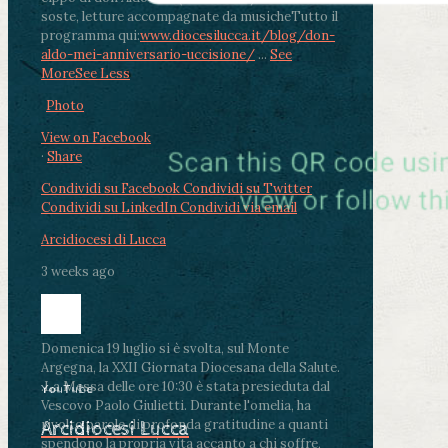
soste, letture accompagnate da musiche
Tutto il
programma qui:
www.diocesilucca.it/blog/don-
aldo-mei-anniversario-uccisione/
...
See
More
See Less
Photo
View on Facebook
·
Share
Condividi su Facebook
Condividi su Twitter
Condividi su LinkedIn
Condividi via email
Arcidiocesi di Lucca
3 weeks ago
Domenica 19 luglio si è svolta, sul Monte
Argegna, la XXII Giornata Diocesana della Salute.
.
La Messa delle ore 10:30 è stata presieduta dal
YouTube
Vescovo Paolo Giulietti. Durante l'omelia, ha
rivolto parole di profonda gratitudine a quanti
Arcidiocesi Lucca
spendono la propria vita accanto a chi soffre,