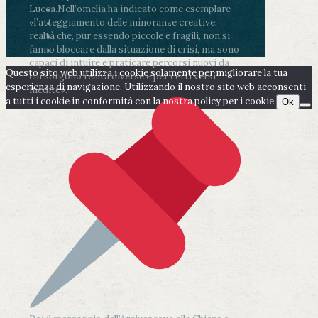
Lucca.
Nell’omelia ha indicato come esemplare
«l’atteggiamento delle minoranze creative:
realtà che, pur essendo piccole e fragili, non si
fanno bloccare dalla situazione di crisi, ma sono
capaci di intuire e praticare percorsi nuovi da
Questo sito web utilizza i cookie solamente per migliorare la tua
cui sorgono realtà diverse e per certi versi
esperienza di navigazione. Utilizzando il nostro sito web acconsenti
inedite».
a tutti i cookie in conformità con la nostra policy per i cookie.
Ok