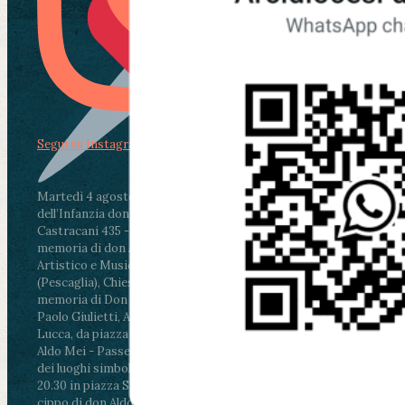
Segui su Instagram
Martedì 4 agosto2026
ore 11:30 - Lucca, Scuola
dell’Infanzia don Aldo Mei - Viale Castruccio
Castracani 435 - Inaugurazione murales in
memoria di don Aldo Mei curato dal Liceo
Artistico e Musicale “Passaglia”
.
ore 18 - Fiano
(Pescaglia), Chiesa parrocchiale - Messa in
memoria di Don Aldo Mei celebrata da mons.
Paolo Giulietti, Arcivescovo di Lucca
.
ore 20.30 -
Lucca, da piazza San Michele al Cippo di don
Aldo Mei - Passeggiata della Memoria in alcuni
dei luoghi simbolo della città. Ritrovo alle ore
20.30 in piazza San Michele con conclusione al
cippo di don Aldo Mei (Porta Elisa). Durante le