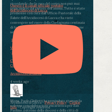
ricordando che la cura del corpo non può mai
Questo è il canale ufficiale youtube
prescindere dal ristoro dell'anima.
.
Tutto è stato
dell'Arcidiocesi di Lucca
promosso con cura dall'Ufficio Pastorale della
Salute dell'Arcidiocesi di Lucca e ha visto
convergere nel cuore della Garfagnana centinaia
di fedeli, operatori sanitari, volontari e persone
segnate dalla malattia.
...
See More
See Less
Photo
View on Facebook
·
Share
Condividi su Facebook
Condividi su Twitter
Condividi su LinkedIn
Condividi via email
Arcidiocesi di Lucca
4 weeks ago
Mons. Paolo Giulietti ha presieduto stamani la
Arcidiocesi di Lucca -
Privacy Policy
-
Cookie
solenne concelebrazione eucaristica per San
Info
- Copyright reserved
Paolino, patrono della diocesi e della città di