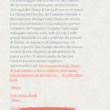
Poi il messaggio dell’Arcivescovo alla Chiesa e
alla società:
«Io mi immagino che San Paolino
dica oggi alla Chiesa di Lucca di non avere paura.
La Chiesa del Concilio, del Cammino sinodale e
del magistero dei papi è una Chiesa che non ha
paura di confrontarsi con la realtà per portare
l'annuncio del Vangelo»
.
«Vediamo tanti segni
della paura intorno a noi, nelle piccole e nelle
grandi dinamiche sociali e politiche che parlano
di riarmo, di chiusura e di remigrazione. Di
fronte a questo, San Paolino direbbe alla nostra
società di non chiudersi, di abbandonare la
paura, perché c'è ancora molto da fare per
rendere il nostro mondo migliore»
Approfondisci qui:
www.toscanaoggi.it/festa-
di-san-paolino-a-lucca-giulietti-ritroviamo-
latteggiamento-di-apertura-p...
...
See More
See
Less
Photo
View on Facebook
·
Share
Condividi su Facebook
Condividi su Twitter