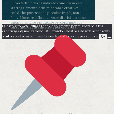
Lucca.
Nell’omelia ha indicato come esemplare
«l’atteggiamento delle minoranze creative:
realtà che, pur essendo piccole e fragili, non si
fanno bloccare dalla situazione di crisi, ma sono
capaci di intuire e praticare percorsi nuovi da
Questo sito web utilizza i cookie solamente per migliorare la tua
cui sorgono realtà diverse e per certi versi
esperienza di navigazione. Utilizzando il nostro sito web acconsenti
inedite».
a tutti i cookie in conformità con la nostra policy per i cookie.
Ok