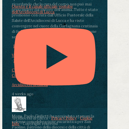
ricordando che la cura del corpo non può mai
Questo è il canale ufficiale youtube
prescindere dal ristoro dell'anima.
.
Tutto è stato
dell'Arcidiocesi di Lucca
promosso con cura dall'Ufficio Pastorale della
Salute dell'Arcidiocesi di Lucca e ha visto
convergere nel cuore della Garfagnana centinaia
di fedeli, operatori sanitari, volontari e persone
segnate dalla malattia.
...
See More
See Less
Photo
View on Facebook
·
Share
Condividi su Facebook
Condividi su Twitter
Condividi su LinkedIn
Condividi via email
Arcidiocesi di Lucca
4 weeks ago
Mons. Paolo Giulietti ha presieduto stamani la
Arcidiocesi di Lucca -
Privacy Policy
-
Cookie
solenne concelebrazione eucaristica per San
Info
- Copyright reserved
Paolino, patrono della diocesi e della città di