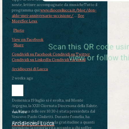
soste, letture accompagnate da musiche
Tutto il
programma qui:
www.diocesilucca.it/blog/don-
aldo-mei-anniversario-uccisione/
...
See
More
See Less
Photo
View on Facebook
·
Share
Condividi su Facebook
Condividi su Twitter
Condividi su LinkedIn
Condividi via email
Arcidiocesi di Lucca
2 weeks ago
Domenica 19 luglio si è svolta, sul Monte
Argegna, la XXII Giornata Diocesana della Salute.
.
La Messa delle ore 10:30 è stata presieduta dal
YouTube
Vescovo Paolo Giulietti. Durante l'omelia, ha
rivolto parole di profonda gratitudine a quanti
Arcidiocesi Lucca
spendono la propria vita accanto a chi soffre,