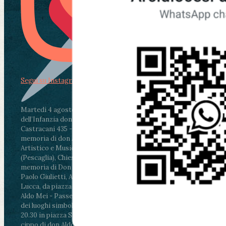
Segui su Instagram
Martedì 4 agosto2026
ore 11:30 - Lucca, Scuola
dell’Infanzia don Aldo Mei - Viale Castruccio
Castracani 435 - Inaugurazione murales in
memoria di don Aldo Mei curato dal Liceo
Artistico e Musicale “Passaglia”
.
ore 18 - Fiano
(Pescaglia), Chiesa parrocchiale - Messa in
memoria di Don Aldo Mei celebrata da mons.
Paolo Giulietti, Arcivescovo di Lucca
.
ore 20.30 -
Lucca, da piazza San Michele al Cippo di don
Aldo Mei - Passeggiata della Memoria in alcuni
dei luoghi simbolo della città. Ritrovo alle ore
20.30 in piazza San Michele con conclusione al
cippo di don Aldo Mei (Porta Elisa). Durante le