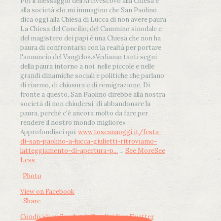
Poi il messaggio dell’Arcivescovo alla Chiesa e
alla società:
«Io mi immagino che San Paolino
dica oggi alla Chiesa di Lucca di non avere paura.
La Chiesa del Concilio, del Cammino sinodale e
del magistero dei papi è una Chiesa che non ha
paura di confrontarsi con la realtà per portare
l'annuncio del Vangelo»
.
«Vediamo tanti segni
della paura intorno a noi, nelle piccole e nelle
grandi dinamiche sociali e politiche che parlano
di riarmo, di chiusura e di remigrazione. Di
fronte a questo, San Paolino direbbe alla nostra
società di non chiudersi, di abbandonare la
paura, perché c'è ancora molto da fare per
rendere il nostro mondo migliore»
Approfondisci qui:
www.toscanaoggi.it/festa-
di-san-paolino-a-lucca-giulietti-ritroviamo-
latteggiamento-di-apertura-p...
...
See More
See
Less
Photo
View on Facebook
·
Share
Condividi su Facebook
Condividi su Twitter