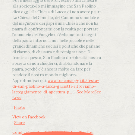
Poi il messaggio dell’Arcivescovo alla Chiesa e
alla società:
«Io mi immagino che San Paolino
dica oggi alla Chiesa di Lucca di non avere paura.
La Chiesa del Concilio, del Cammino sinodale e
del magistero dei papi è una Chiesa che non ha
paura di confrontarsi con la realtà per portare
l'annuncio del Vangelo»
.
«Vediamo tanti segni
della paura intorno a noi, nelle piccole e nelle
grandi dinamiche sociali e politiche che parlano
di riarmo, di chiusura e di remigrazione. Di
fronte a questo, San Paolino direbbe alla nostra
società di non chiudersi, di abbandonare la
paura, perché c'è ancora molto da fare per
rendere il nostro mondo migliore»
Approfondisci qui:
www.toscanaoggi.it/festa-
di-san-paolino-a-lucca-giulietti-ritroviamo-
latteggiamento-di-apertura-p...
...
See More
See
Less
Photo
View on Facebook
·
Share
Condividi su Facebook
Condividi su Twitter