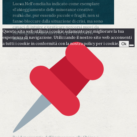
Lucca.
Nell’omelia ha indicato come esemplare
«l’atteggiamento delle minoranze creative:
realtà che, pur essendo piccole e fragili, non si
fanno bloccare dalla situazione di crisi, ma sono
capaci di intuire e praticare percorsi nuovi da
Questo sito web utilizza i cookie solamente per migliorare la tua
cui sorgono realtà diverse e per certi versi
esperienza di navigazione. Utilizzando il nostro sito web acconsenti
inedite».
a tutti i cookie in conformità con la nostra policy per i cookie.
Ok