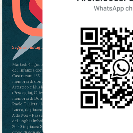
Segui su Instagram
Martedì 4 agosto2026
ore 11:30 - Lucca, Scuola
dell’Infanzia don Aldo Mei - Viale Castruccio
Castracani 435 - Inaugurazione murales in
memoria di don Aldo Mei curato dal Liceo
Artistico e Musicale “Passaglia”
.
ore 18 - Fiano
(Pescaglia), Chiesa parrocchiale - Messa in
memoria di Don Aldo Mei celebrata da mons.
Paolo Giulietti, Arcivescovo di Lucca
.
ore 20.30 -
Lucca, da piazza San Michele al Cippo di don
Aldo Mei - Passeggiata della Memoria in alcuni
dei luoghi simbolo della città. Ritrovo alle ore
20.30 in piazza San Michele con conclusione al
cippo di don Aldo Mei (Porta Elisa). Durante le