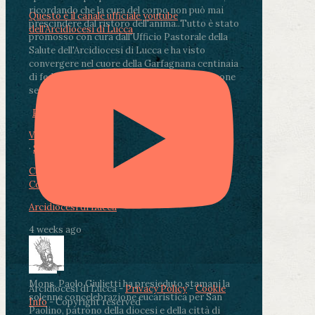
ricordando che la cura del corpo non può mai
Questo è il canale ufficiale youtube
prescindere dal ristoro dell'anima.
.
Tutto è stato
dell'Arcidiocesi di Lucca
promosso con cura dall'Ufficio Pastorale della
Salute dell'Arcidiocesi di Lucca e ha visto
convergere nel cuore della Garfagnana centinaia
di fedeli, operatori sanitari, volontari e persone
segnate dalla malattia.
...
See More
See Less
Photo
View on Facebook
·
Share
Condividi su Facebook
Condividi su Twitter
Condividi su LinkedIn
Condividi via email
Arcidiocesi di Lucca
4 weeks ago
Mons. Paolo Giulietti ha presieduto stamani la
Arcidiocesi di Lucca -
Privacy Policy
-
Cookie
solenne concelebrazione eucaristica per San
Info
- Copyright reserved
Paolino, patrono della diocesi e della città di