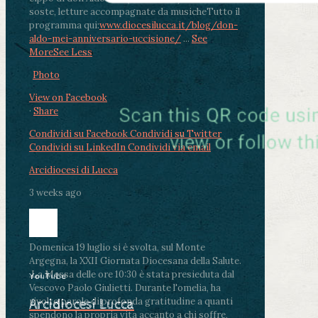
soste, letture accompagnate da musiche
Tutto il
programma qui:
www.diocesilucca.it/blog/don-
aldo-mei-anniversario-uccisione/
...
See
More
See Less
Photo
View on Facebook
·
Share
Condividi su Facebook
Condividi su Twitter
Condividi su LinkedIn
Condividi via email
Arcidiocesi di Lucca
3 weeks ago
Domenica 19 luglio si è svolta, sul Monte
Argegna, la XXII Giornata Diocesana della Salute.
.
La Messa delle ore 10:30 è stata presieduta dal
YouTube
Vescovo Paolo Giulietti. Durante l'omelia, ha
rivolto parole di profonda gratitudine a quanti
Arcidiocesi Lucca
spendono la propria vita accanto a chi soffre,