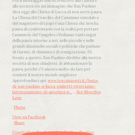
Poi il messaggio dell’Arcivescovo alla Chiesa e
alla società:
«Io mi immagino che San Paolino
dica oggi alla Chiesa di Lucca di non avere paura.
La Chiesa del Concilio, del Cammino sinodale e
del magistero dei papi è una Chiesa che non ha
paura di confrontarsi con la realtà per portare
l'annuncio del Vangelo»
.
«Vediamo tanti segni
della paura intorno a noi, nelle piccole e nelle
grandi dinamiche sociali e politiche che parlano
di riarmo, di chiusura e di remigrazione. Di
fronte a questo, San Paolino direbbe alla nostra
società di non chiudersi, di abbandonare la
paura, perché c'è ancora molto da fare per
rendere il nostro mondo migliore»
Approfondisci qui:
www.toscanaoggi.it/festa-
di-san-paolino-a-lucca-giulietti-ritroviamo-
latteggiamento-di-apertura-p...
...
See More
See
Less
Photo
View on Facebook
·
Share
Condividi su Facebook
Condividi su Twitter