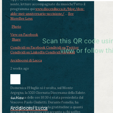
soste, letture accompagnate da musiche
Tutto il
programma qui:
www.diocesilucca.it/blog/don-
aldo-mei-anniversario-uccisione/
...
See
More
See Less
Photo
View on Facebook
·
Share
Condividi su Facebook
Condividi su Twitter
Condividi su LinkedIn
Condividi via email
Arcidiocesi di Lucca
2 weeks ago
Domenica 19 luglio si è svolta, sul Monte
Argegna, la XXII Giornata Diocesana della Salute.
.
La Messa delle ore 10:30 è stata presieduta dal
YouTube
Vescovo Paolo Giulietti. Durante l'omelia, ha
rivolto parole di profonda gratitudine a quanti
Arcidiocesi Lucca
spendono la propria vita accanto a chi soffre,