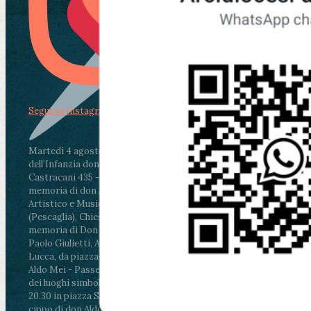
Segui su Instagram
Martedì 4 agosto2026
ore 11:30 - Lucca, Scuola
dell’Infanzia don Aldo Mei - Viale Castruccio
Castracani 435 - Inaugurazione murales in
memoria di don Aldo Mei curato dal Liceo
Artistico e Musicale “Passaglia”
.
ore 18 - Fiano
(Pescaglia), Chiesa parrocchiale - Messa in
memoria di Don Aldo Mei celebrata da mons.
Paolo Giulietti, Arcivescovo di Lucca
.
ore 20.30 -
Lucca, da piazza San Michele al Cippo di don
Aldo Mei - Passeggiata della Memoria in alcuni
dei luoghi simbolo della città. Ritrovo alle ore
20.30 in piazza San Michele con conclusione al
cippo di don Aldo Mei (Porta Elisa). Durante le