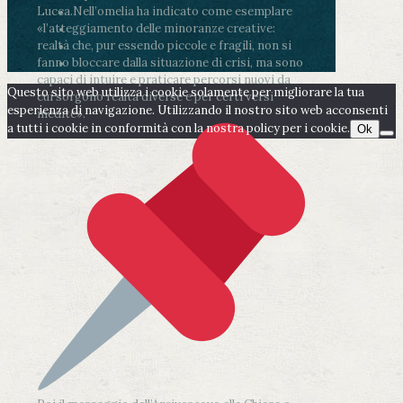
Lucca.
Nell’omelia ha indicato come esemplare
«l’atteggiamento delle minoranze creative:
realtà che, pur essendo piccole e fragili, non si
fanno bloccare dalla situazione di crisi, ma sono
capaci di intuire e praticare percorsi nuovi da
Questo sito web utilizza i cookie solamente per migliorare la tua
cui sorgono realtà diverse e per certi versi
esperienza di navigazione. Utilizzando il nostro sito web acconsenti
inedite».
a tutti i cookie in conformità con la nostra policy per i cookie.
Ok