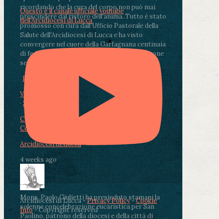
ricordando che la cura del corpo non può mai
Questo è il canale ufficiale youtube
prescindere dal ristoro dell'anima.
.
Tutto è stato
dell'Arcidiocesi di Lucca
promosso con cura dall'Ufficio Pastorale della
Salute dell'Arcidiocesi di Lucca e ha visto
convergere nel cuore della Garfagnana centinaia
di fedeli, operatori sanitari, volontari e persone
segnate dalla malattia.
...
See More
See Less
Photo
View on Facebook
·
Share
Condividi su Facebook
Condividi su Twitter
Condividi su LinkedIn
Condividi via email
Arcidiocesi di Lucca
4 weeks ago
Mons. Paolo Giulietti ha presieduto stamani la
Arcidiocesi di Lucca -
Privacy Policy
-
Cookie
solenne concelebrazione eucaristica per San
Info
- Copyright reserved
Paolino, patrono della diocesi e della città di