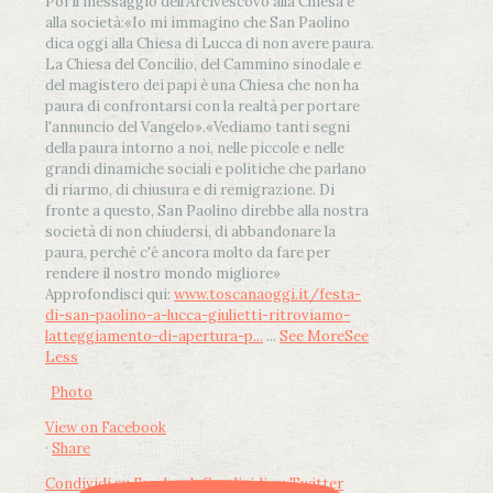
Poi il messaggio dell’Arcivescovo alla Chiesa e
alla società:
«Io mi immagino che San Paolino
dica oggi alla Chiesa di Lucca di non avere paura.
La Chiesa del Concilio, del Cammino sinodale e
del magistero dei papi è una Chiesa che non ha
paura di confrontarsi con la realtà per portare
l'annuncio del Vangelo»
.
«Vediamo tanti segni
della paura intorno a noi, nelle piccole e nelle
grandi dinamiche sociali e politiche che parlano
di riarmo, di chiusura e di remigrazione. Di
fronte a questo, San Paolino direbbe alla nostra
società di non chiudersi, di abbandonare la
paura, perché c'è ancora molto da fare per
rendere il nostro mondo migliore»
Approfondisci qui:
www.toscanaoggi.it/festa-
di-san-paolino-a-lucca-giulietti-ritroviamo-
latteggiamento-di-apertura-p...
...
See More
See
Less
Photo
View on Facebook
·
Share
Condividi su Facebook
Condividi su Twitter