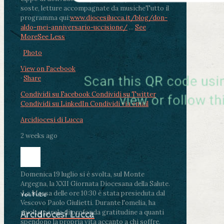
soste, letture accompagnate da musiche
Tutto il
programma qui:
www.diocesilucca.it/blog/don-
aldo-mei-anniversario-uccisione/
...
See
More
See Less
Photo
View on Facebook
·
Share
Condividi su Facebook
Condividi su Twitter
Condividi su LinkedIn
Condividi via email
Arcidiocesi di Lucca
2 weeks ago
Domenica 19 luglio si è svolta, sul Monte
Argegna, la XXII Giornata Diocesana della Salute.
.
La Messa delle ore 10:30 è stata presieduta dal
YouTube
Vescovo Paolo Giulietti. Durante l'omelia, ha
rivolto parole di profonda gratitudine a quanti
Arcidiocesi Lucca
spendono la propria vita accanto a chi soffre,