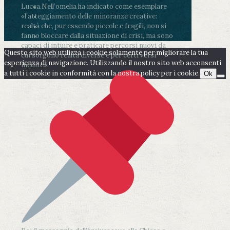
Lucca.
Nell’omelia ha indicato come esemplare
«l’atteggiamento delle minoranze creative:
realtà che, pur essendo piccole e fragili, non si
fanno bloccare dalla situazione di crisi, ma sono
capaci di intuire e praticare percorsi nuovi da
Questo sito web utilizza i cookie solamente per migliorare la tua
cui sorgono realtà diverse e per certi versi
esperienza di navigazione. Utilizzando il nostro sito web acconsenti
inedite».
a tutti i cookie in conformità con la nostra policy per i cookie.
Ok