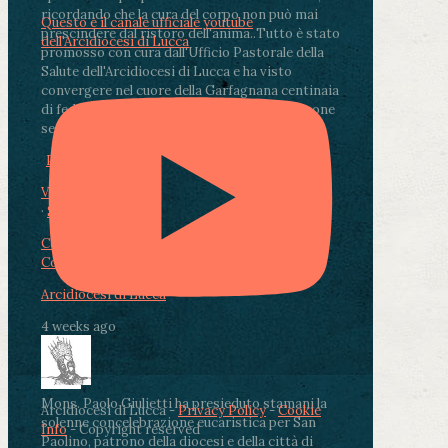
ricordando che la cura del corpo non può mai
Questo è il canale ufficiale youtube
prescindere dal ristoro dell'anima.
.
Tutto è stato
dell'Arcidiocesi di Lucca
promosso con cura dall'Ufficio Pastorale della
Salute dell'Arcidiocesi di Lucca e ha visto
convergere nel cuore della Garfagnana centinaia
di fedeli, operatori sanitari, volontari e persone
segnate dalla malattia.
...
See More
See Less
Photo
View on Facebook
·
Share
Condividi su Facebook
Condividi su Twitter
Condividi su LinkedIn
Condividi via email
Arcidiocesi di Lucca
4 weeks ago
Mons. Paolo Giulietti ha presieduto stamani la
Arcidiocesi di Lucca -
Privacy Policy
-
Cookie
solenne concelebrazione eucaristica per San
Info
- Copyright reserved
Paolino, patrono della diocesi e della città di