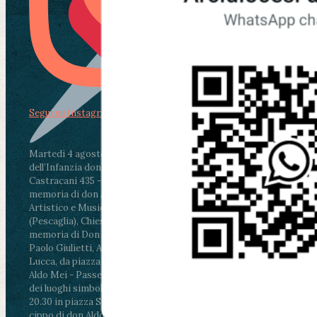
Segui su Instagram
Martedì 4 agosto2026
ore 11:30 - Lucca, Scuola
dell’Infanzia don Aldo Mei - Viale Castruccio
Castracani 435 - Inaugurazione murales in
memoria di don Aldo Mei curato dal Liceo
Artistico e Musicale “Passaglia”
.
ore 18 - Fiano
(Pescaglia), Chiesa parrocchiale - Messa in
memoria di Don Aldo Mei celebrata da mons.
Paolo Giulietti, Arcivescovo di Lucca
.
ore 20.30 -
Lucca, da piazza San Michele al Cippo di don
Aldo Mei - Passeggiata della Memoria in alcuni
dei luoghi simbolo della città. Ritrovo alle ore
20.30 in piazza San Michele con conclusione al
cippo di don Aldo Mei (Porta Elisa). Durante le