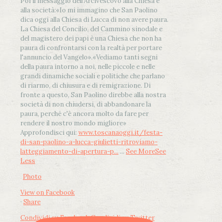
Poi il messaggio dell’Arcivescovo alla Chiesa e
alla società:
«Io mi immagino che San Paolino
dica oggi alla Chiesa di Lucca di non avere paura.
La Chiesa del Concilio, del Cammino sinodale e
del magistero dei papi è una Chiesa che non ha
paura di confrontarsi con la realtà per portare
l'annuncio del Vangelo»
.
«Vediamo tanti segni
della paura intorno a noi, nelle piccole e nelle
grandi dinamiche sociali e politiche che parlano
di riarmo, di chiusura e di remigrazione. Di
fronte a questo, San Paolino direbbe alla nostra
società di non chiudersi, di abbandonare la
paura, perché c'è ancora molto da fare per
rendere il nostro mondo migliore»
Approfondisci qui:
www.toscanaoggi.it/festa-
di-san-paolino-a-lucca-giulietti-ritroviamo-
latteggiamento-di-apertura-p...
...
See More
See
Less
Photo
View on Facebook
·
Share
Condividi su Facebook
Condividi su Twitter