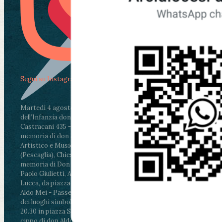
Segui su Instagram
Martedì 4 agosto2026
ore 11:30 - Lucca, Scuola
dell’Infanzia don Aldo Mei - Viale Castruccio
Castracani 435 - Inaugurazione murales in
memoria di don Aldo Mei curato dal Liceo
Artistico e Musicale “Passaglia”
.
ore 18 - Fiano
(Pescaglia), Chiesa parrocchiale - Messa in
memoria di Don Aldo Mei celebrata da mons.
Paolo Giulietti, Arcivescovo di Lucca
.
ore 20.30 -
Lucca, da piazza San Michele al Cippo di don
Aldo Mei - Passeggiata della Memoria in alcuni
dei luoghi simbolo della città. Ritrovo alle ore
20.30 in piazza San Michele con conclusione al
cippo di don Aldo Mei (Porta Elisa). Durante le