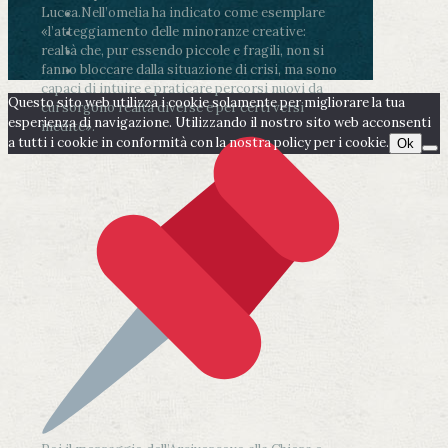
Lucca.
Nell’omelia ha indicato come esemplare
«l’atteggiamento delle minoranze creative:
realtà che, pur essendo piccole e fragili, non si
fanno bloccare dalla situazione di crisi, ma sono
capaci di intuire e praticare percorsi nuovi da
Questo sito web utilizza i cookie solamente per migliorare la tua
cui sorgono realtà diverse e per certi versi
esperienza di navigazione. Utilizzando il nostro sito web acconsenti
inedite».
a tutti i cookie in conformità con la nostra policy per i cookie.
Ok