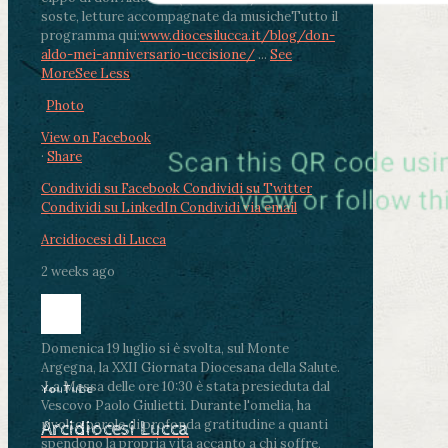
soste, letture accompagnate da musiche
Tutto il
programma qui:
www.diocesilucca.it/blog/don-
aldo-mei-anniversario-uccisione/
...
See
More
See Less
Photo
View on Facebook
·
Share
Condividi su Facebook
Condividi su Twitter
Condividi su LinkedIn
Condividi via email
Arcidiocesi di Lucca
2 weeks ago
Domenica 19 luglio si è svolta, sul Monte
Argegna, la XXII Giornata Diocesana della Salute.
.
La Messa delle ore 10:30 è stata presieduta dal
YouTube
Vescovo Paolo Giulietti. Durante l'omelia, ha
rivolto parole di profonda gratitudine a quanti
Arcidiocesi Lucca
spendono la propria vita accanto a chi soffre,