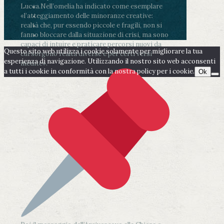
Lucca.
Nell’omelia ha indicato come esemplare
«l’atteggiamento delle minoranze creative:
realtà che, pur essendo piccole e fragili, non si
fanno bloccare dalla situazione di crisi, ma sono
capaci di intuire e praticare percorsi nuovi da
Questo sito web utilizza i cookie solamente per migliorare la tua
cui sorgono realtà diverse e per certi versi
esperienza di navigazione. Utilizzando il nostro sito web acconsenti
inedite».
a tutti i cookie in conformità con la nostra policy per i cookie.
Ok