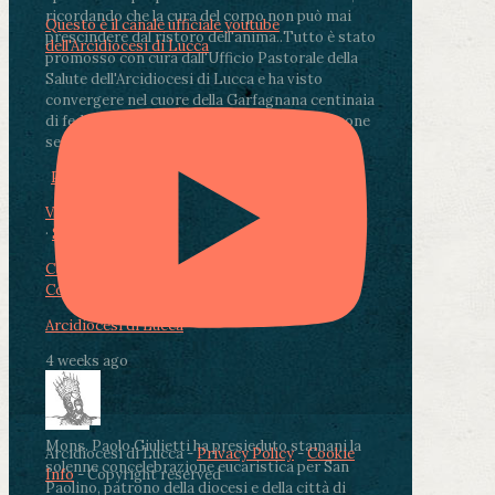
ricordando che la cura del corpo non può mai
Questo è il canale ufficiale youtube
prescindere dal ristoro dell'anima.
.
Tutto è stato
dell'Arcidiocesi di Lucca
promosso con cura dall'Ufficio Pastorale della
Salute dell'Arcidiocesi di Lucca e ha visto
convergere nel cuore della Garfagnana centinaia
di fedeli, operatori sanitari, volontari e persone
segnate dalla malattia.
...
See More
See Less
Photo
View on Facebook
·
Share
Condividi su Facebook
Condividi su Twitter
Condividi su LinkedIn
Condividi via email
Arcidiocesi di Lucca
4 weeks ago
Mons. Paolo Giulietti ha presieduto stamani la
Arcidiocesi di Lucca -
Privacy Policy
-
Cookie
solenne concelebrazione eucaristica per San
Info
- Copyright reserved
Paolino, patrono della diocesi e della città di