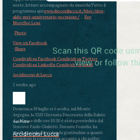
soste, letture accompagnate da musiche
Tutto il
programma qui:
www.diocesilucca.it/blog/don-
aldo-mei-anniversario-uccisione/
...
See
More
See Less
Photo
View on Facebook
·
Share
Condividi su Facebook
Condividi su Twitter
Condividi su LinkedIn
Condividi via email
Arcidiocesi di Lucca
2 weeks ago
Domenica 19 luglio si è svolta, sul Monte
Argegna, la XXII Giornata Diocesana della Salute.
.
La Messa delle ore 10:30 è stata presieduta dal
YouTube
Vescovo Paolo Giulietti. Durante l'omelia, ha
rivolto parole di profonda gratitudine a quanti
Arcidiocesi Lucca
spendono la propria vita accanto a chi soffre,