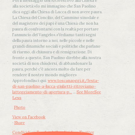
Poi il messaggio dell’Arcivescovo alla Chiesa e
alla società:
«Io mi immagino che San Paolino
dica oggi alla Chiesa di Lucca di non avere paura.
La Chiesa del Concilio, del Cammino sinodale e
del magistero dei papi è una Chiesa che non ha
paura di confrontarsi con la realtà per portare
l'annuncio del Vangelo»
.
«Vediamo tanti segni
della paura intorno a noi, nelle piccole e nelle
grandi dinamiche sociali e politiche che parlano
di riarmo, di chiusura e di remigrazione. Di
fronte a questo, San Paolino direbbe alla nostra
società di non chiudersi, di abbandonare la
paura, perché c'è ancora molto da fare per
rendere il nostro mondo migliore»
Approfondisci qui:
www.toscanaoggi.it/festa-
di-san-paolino-a-lucca-giulietti-ritroviamo-
latteggiamento-di-apertura-p...
...
See More
See
Less
Photo
View on Facebook
·
Share
Condividi su Facebook
Condividi su Twitter