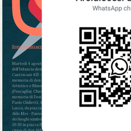
Segui su Instagram
Martedì 4 agosto2026
ore 11:30 - Lucca, Scuola
dell’Infanzia don Aldo Mei - Viale Castruccio
Castracani 435 - Inaugurazione murales in
memoria di don Aldo Mei curato dal Liceo
Artistico e Musicale “Passaglia”
.
ore 18 - Fiano
(Pescaglia), Chiesa parrocchiale - Messa in
memoria di Don Aldo Mei celebrata da mons.
Paolo Giulietti, Arcivescovo di Lucca
.
ore 20.30 -
Lucca, da piazza San Michele al Cippo di don
Aldo Mei - Passeggiata della Memoria in alcuni
dei luoghi simbolo della città. Ritrovo alle ore
20.30 in piazza San Michele con conclusione al
cippo di don Aldo Mei (Porta Elisa). Durante le