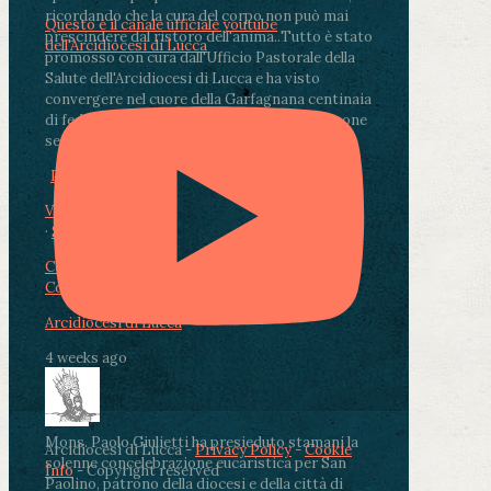
ricordando che la cura del corpo non può mai
Questo è il canale ufficiale youtube
prescindere dal ristoro dell'anima.
.
Tutto è stato
dell'Arcidiocesi di Lucca
promosso con cura dall'Ufficio Pastorale della
Salute dell'Arcidiocesi di Lucca e ha visto
convergere nel cuore della Garfagnana centinaia
di fedeli, operatori sanitari, volontari e persone
segnate dalla malattia.
...
See More
See Less
Photo
View on Facebook
·
Share
Condividi su Facebook
Condividi su Twitter
Condividi su LinkedIn
Condividi via email
Arcidiocesi di Lucca
4 weeks ago
Mons. Paolo Giulietti ha presieduto stamani la
Arcidiocesi di Lucca -
Privacy Policy
-
Cookie
solenne concelebrazione eucaristica per San
Info
- Copyright reserved
Paolino, patrono della diocesi e della città di