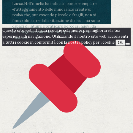
Lucca.
Nell’omelia ha indicato come esemplare
«l’atteggiamento delle minoranze creative:
realtà che, pur essendo piccole e fragili, non si
fanno bloccare dalla situazione di crisi, ma sono
capaci di intuire e praticare percorsi nuovi da
Questo sito web utilizza i cookie solamente per migliorare la tua
cui sorgono realtà diverse e per certi versi
esperienza di navigazione. Utilizzando il nostro sito web acconsenti
inedite».
a tutti i cookie in conformità con la nostra policy per i cookie.
Ok