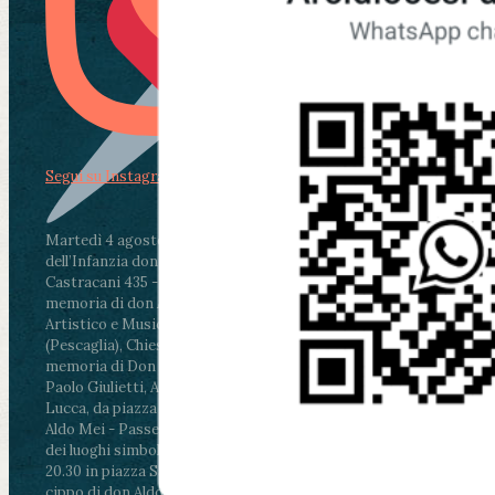
Segui su Instagram
Martedì 4 agosto2026
ore 11:30 - Lucca, Scuola
dell’Infanzia don Aldo Mei - Viale Castruccio
Castracani 435 - Inaugurazione murales in
memoria di don Aldo Mei curato dal Liceo
Artistico e Musicale “Passaglia”
.
ore 18 - Fiano
(Pescaglia), Chiesa parrocchiale - Messa in
memoria di Don Aldo Mei celebrata da mons.
Paolo Giulietti, Arcivescovo di Lucca
.
ore 20.30 -
Lucca, da piazza San Michele al Cippo di don
Aldo Mei - Passeggiata della Memoria in alcuni
dei luoghi simbolo della città. Ritrovo alle ore
20.30 in piazza San Michele con conclusione al
cippo di don Aldo Mei (Porta Elisa). Durante le