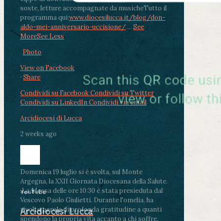
soste, letture accompagnate da musiche
Tutto il
programma qui:
www.diocesilucca.it/blog/don-
aldo-mei-anniversario-uccisione/
...
See
More
See Less
Photo
View on Facebook
·
Share
Condividi su Facebook
Condividi su Twitter
Condividi su LinkedIn
Condividi via email
Arcidiocesi di Lucca
2 weeks ago
Domenica 19 luglio si è svolta, sul Monte
Argegna, la XXII Giornata Diocesana della Salute.
.
La Messa delle ore 10:30 è stata presieduta dal
YouTube
Vescovo Paolo Giulietti. Durante l'omelia, ha
rivolto parole di profonda gratitudine a quanti
Arcidiocesi Lucca
spendono la propria vita accanto a chi soffre,