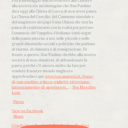
Poi il messaggio dell’Arcivescovo alla Chiesa e
alla società:
«Io mi immagino che San Paolino
dica oggi alla Chiesa di Lucca di non avere paura.
La Chiesa del Concilio, del Cammino sinodale e
del magistero dei papi è una Chiesa che non ha
paura di confrontarsi con la realtà per portare
l'annuncio del Vangelo»
.
«Vediamo tanti segni
della paura intorno a noi, nelle piccole e nelle
grandi dinamiche sociali e politiche che parlano
di riarmo, di chiusura e di remigrazione. Di
fronte a questo, San Paolino direbbe alla nostra
società di non chiudersi, di abbandonare la
paura, perché c'è ancora molto da fare per
rendere il nostro mondo migliore»
Approfondisci qui:
www.toscanaoggi.it/festa-
di-san-paolino-a-lucca-giulietti-ritroviamo-
latteggiamento-di-apertura-p...
...
See More
See
Less
Photo
View on Facebook
·
Share
Condividi su Facebook
Condividi su Twitter