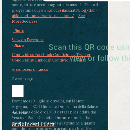
soste, letture accompagnate da musiche
Tutto il
programma qui:
www.diocesilucca.it/blog/don-
aldo-mei-anniversario-uccisione/
...
See
More
See Less
Photo
View on Facebook
·
Share
Condividi su Facebook
Condividi su Twitter
Condividi su LinkedIn
Condividi via email
Arcidiocesi di Lucca
2 weeks ago
Domenica 19 luglio si è svolta, sul Monte
Argegna, la XXII Giornata Diocesana della Salute.
.
La Messa delle ore 10:30 è stata presieduta dal
YouTube
Vescovo Paolo Giulietti. Durante l'omelia, ha
rivolto parole di profonda gratitudine a quanti
Arcidiocesi Lucca
spendono la propria vita accanto a chi soffre,