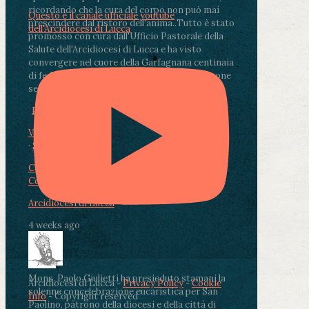
ricordando che la cura del corpo non può mai
Questo è il canale ufficiale youtube
prescindere dal ristoro dell'anima.
.
Tutto è stato
dell'Arcidiocesi di Lucca
promosso con cura dall'Ufficio Pastorale della
Salute dell'Arcidiocesi di Lucca e ha visto
convergere nel cuore della Garfagnana centinaia
di fedeli, operatori sanitari, volontari e persone
segnate dalla malattia.
...
See More
See Less
Photo
View on Facebook
·
Share
Condividi su Facebook
Condividi su Twitter
Condividi su LinkedIn
Condividi via email
Arcidiocesi di Lucca
4 weeks ago
Mons. Paolo Giulietti ha presieduto stamani la
Arcidiocesi di Lucca -
Privacy Policy
-
Cookie
solenne concelebrazione eucaristica per San
Info
- Copyright reserved
Paolino, patrono della diocesi e della città di