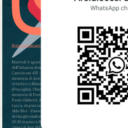
Segui su Instagram
Martedì 4 agosto2026
ore 11:30 - Lucca, Scuola
dell’Infanzia don Aldo Mei - Viale Castruccio
Castracani 435 - Inaugurazione murales in
memoria di don Aldo Mei curato dal Liceo
Artistico e Musicale “Passaglia”
.
ore 18 - Fiano
(Pescaglia), Chiesa parrocchiale - Messa in
memoria di Don Aldo Mei celebrata da mons.
Paolo Giulietti, Arcivescovo di Lucca
.
ore 20.30 -
Lucca, da piazza San Michele al Cippo di don
Aldo Mei - Passeggiata della Memoria in alcuni
dei luoghi simbolo della città. Ritrovo alle ore
20.30 in piazza San Michele con conclusione al
cippo di don Aldo Mei (Porta Elisa). Durante le