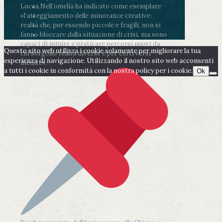
Lucca.
Nell’omelia ha indicato come esemplare
«l’atteggiamento delle minoranze creative:
realtà che, pur essendo piccole e fragili, non si
fanno bloccare dalla situazione di crisi, ma sono
capaci di intuire e praticare percorsi nuovi da
Questo sito web utilizza i cookie solamente per migliorare la tua
cui sorgono realtà diverse e per certi versi
esperienza di navigazione. Utilizzando il nostro sito web acconsenti
inedite».
a tutti i cookie in conformità con la nostra policy per i cookie.
Ok