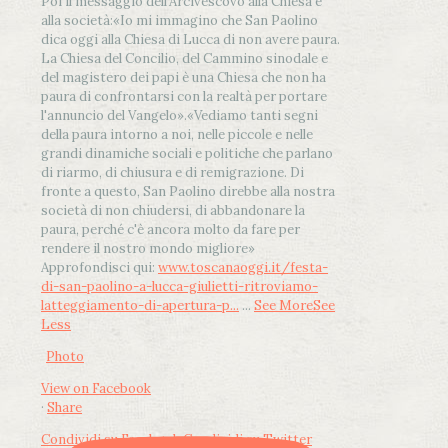
Poi il messaggio dell’Arcivescovo alla Chiesa e
alla società:
«Io mi immagino che San Paolino
dica oggi alla Chiesa di Lucca di non avere paura.
La Chiesa del Concilio, del Cammino sinodale e
del magistero dei papi è una Chiesa che non ha
paura di confrontarsi con la realtà per portare
l'annuncio del Vangelo»
.
«Vediamo tanti segni
della paura intorno a noi, nelle piccole e nelle
grandi dinamiche sociali e politiche che parlano
di riarmo, di chiusura e di remigrazione. Di
fronte a questo, San Paolino direbbe alla nostra
società di non chiudersi, di abbandonare la
paura, perché c'è ancora molto da fare per
rendere il nostro mondo migliore»
Approfondisci qui:
www.toscanaoggi.it/festa-
di-san-paolino-a-lucca-giulietti-ritroviamo-
latteggiamento-di-apertura-p...
...
See More
See
Less
Photo
View on Facebook
·
Share
Condividi su Facebook
Condividi su Twitter