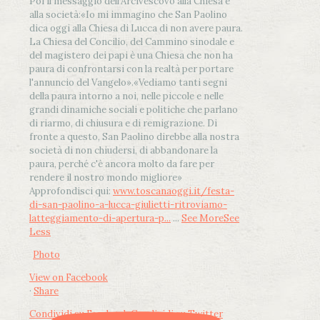
Poi il messaggio dell’Arcivescovo alla Chiesa e
alla società:
«Io mi immagino che San Paolino
dica oggi alla Chiesa di Lucca di non avere paura.
La Chiesa del Concilio, del Cammino sinodale e
del magistero dei papi è una Chiesa che non ha
paura di confrontarsi con la realtà per portare
l'annuncio del Vangelo»
.
«Vediamo tanti segni
della paura intorno a noi, nelle piccole e nelle
grandi dinamiche sociali e politiche che parlano
di riarmo, di chiusura e di remigrazione. Di
fronte a questo, San Paolino direbbe alla nostra
società di non chiudersi, di abbandonare la
paura, perché c'è ancora molto da fare per
rendere il nostro mondo migliore»
Approfondisci qui:
www.toscanaoggi.it/festa-
di-san-paolino-a-lucca-giulietti-ritroviamo-
latteggiamento-di-apertura-p...
...
See More
See
Less
Photo
View on Facebook
·
Share
Condividi su Facebook
Condividi su Twitter