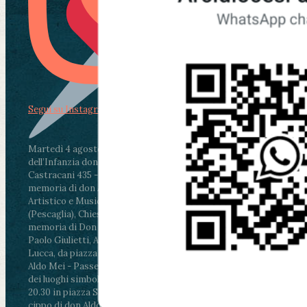
Segui su Instagram
Martedì 4 agosto2026
ore 11:30 - Lucca, Scuola
dell’Infanzia don Aldo Mei - Viale Castruccio
Castracani 435 - Inaugurazione murales in
memoria di don Aldo Mei curato dal Liceo
Artistico e Musicale “Passaglia”
.
ore 18 - Fiano
(Pescaglia), Chiesa parrocchiale - Messa in
memoria di Don Aldo Mei celebrata da mons.
Paolo Giulietti, Arcivescovo di Lucca
.
ore 20.30 -
Lucca, da piazza San Michele al Cippo di don
Aldo Mei - Passeggiata della Memoria in alcuni
dei luoghi simbolo della città. Ritrovo alle ore
20.30 in piazza San Michele con conclusione al
cippo di don Aldo Mei (Porta Elisa). Durante le