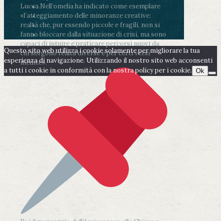
Lucca.
Nell’omelia ha indicato come esemplare
«l’atteggiamento delle minoranze creative:
realtà che, pur essendo piccole e fragili, non si
fanno bloccare dalla situazione di crisi, ma sono
capaci di intuire e praticare percorsi nuovi da
Questo sito web utilizza i cookie solamente per migliorare la tua
cui sorgono realtà diverse e per certi versi
esperienza di navigazione. Utilizzando il nostro sito web acconsenti
inedite».
a tutti i cookie in conformità con la nostra policy per i cookie.
Ok