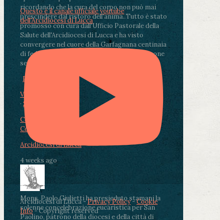
ricordando che la cura del corpo non può mai
Questo è il canale ufficiale youtube
prescindere dal ristoro dell'anima.
.
Tutto è stato
dell'Arcidiocesi di Lucca
promosso con cura dall'Ufficio Pastorale della
Salute dell'Arcidiocesi di Lucca e ha visto
convergere nel cuore della Garfagnana centinaia
di fedeli, operatori sanitari, volontari e persone
segnate dalla malattia.
...
See More
See Less
Photo
View on Facebook
·
Share
Condividi su Facebook
Condividi su Twitter
Condividi su LinkedIn
Condividi via email
Arcidiocesi di Lucca
4 weeks ago
Mons. Paolo Giulietti ha presieduto stamani la
Arcidiocesi di Lucca -
Privacy Policy
-
Cookie
solenne concelebrazione eucaristica per San
Info
- Copyright reserved
Paolino, patrono della diocesi e della città di