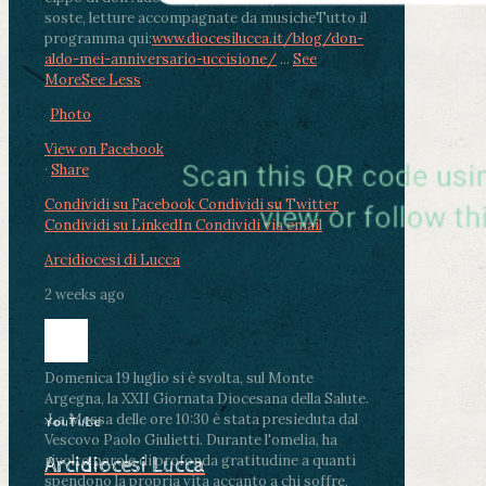
soste, letture accompagnate da musiche
Tutto il
programma qui:
www.diocesilucca.it/blog/don-
aldo-mei-anniversario-uccisione/
...
See
More
See Less
Photo
View on Facebook
·
Share
Condividi su Facebook
Condividi su Twitter
Condividi su LinkedIn
Condividi via email
Arcidiocesi di Lucca
2 weeks ago
Domenica 19 luglio si è svolta, sul Monte
Argegna, la XXII Giornata Diocesana della Salute.
.
La Messa delle ore 10:30 è stata presieduta dal
YouTube
Vescovo Paolo Giulietti. Durante l'omelia, ha
rivolto parole di profonda gratitudine a quanti
Arcidiocesi Lucca
spendono la propria vita accanto a chi soffre,