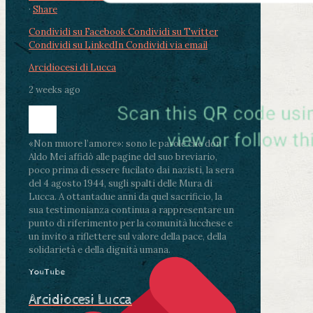
·
Share
Condividi su Facebook
Condividi su Twitter
Condividi su LinkedIn
Condividi via email
Arcidiocesi di Lucca
2 weeks ago
«Non muore l’amore»: sono le parole che don
Aldo Mei affidò alle pagine del suo breviario,
poco prima di essere fucilato dai nazisti, la sera
del 4 agosto 1944, sugli spalti delle Mura di
Lucca. A ottantadue anni da quel sacrificio, la
sua testimonianza continua a rappresentare un
punto di riferimento per la comunità lucchese e
un invito a riflettere sul valore della pace, della
solidarietà e della dignità umana.
YouTube
Arcidiocesi Lucca