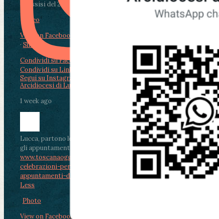
di Assisi del 2 Ag...
Video
View on Facebook
·
Share
Condividi su Facebook
Condividi su Twitter
Condividi su LinkedIn
Condividi via email
Segui su Instagram
Arcidiocesi di Lucca
1 week ago
Lucca, partono le celebrazioni per don Aldo Mei:
gli appuntamenti dal 2 al 4 agosto
www.toscanaoggi.it/lucca-partono-le-
celebrazioni-per-don-aldo-mei-gli-
appuntamenti-dal-2-al-4-ago...
...
See More
See
Less
Photo
View on Facebook