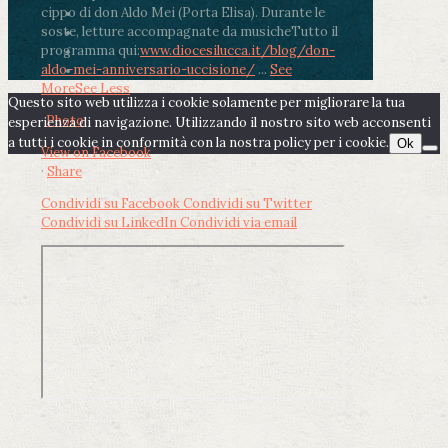
cippo di don Aldo Mei (Porta Elisa). Durante le
soste, letture accompagnate da musiche
Tutto il
programma qui:
www.diocesilucca.it/blog/don-
aldo-mei-anniversario-uccisione/
...
See
More
See Less
Questo sito web utilizza i cookie solamente per migliorare la tua
Photo
esperienza di navigazione. Utilizzando il nostro sito web acconsenti
a tutti i cookie in conformità con la nostra policy per i cookie.
Ok
View on Facebook
·
Share
Condividi su Facebook
Condividi su Twitter
Condividi su LinkedIn
Condividi via email