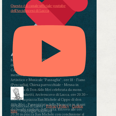
Questo è il canale ufficiale youtube
dell'Arcidiocesi di Lucca
Martedì 4 agosto2026
ore 11:30 - Lucca, Scuola
dell’Infanzia don Aldo Mei - Viale Castruccio
Castracani 435 - Inaugurazione murales in
memoria di don Aldo Mei curato dal Liceo
Artistico e Musicale “Passaglia”
.
ore 18 - Fiano
(Pescaglia), Chiesa parrocchiale - Messa in
memoria di Don Aldo Mei celebrata da mons.
Paolo Giulietti, Arcivescovo di Lucca
.
ore 20.30 -
Lucca, da piazza San Michele al Cippo di don
Aldo Mei - Passeggiata della Memoria in alcuni
Arcidiocesi di Lucca -
Privacy Policy
-
Cookie
dei luoghi simbolo della città. Ritrovo alle ore
Info
- Copyright reserved
20.30 in piazza San Michele con conclusione al