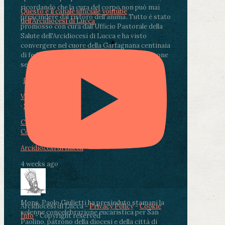
ricordando che la cura del corpo non può mai
Questo è il canale ufficiale youtube
prescindere dal ristoro dell'anima.
.
Tutto è stato
dell'Arcidiocesi di Lucca
promosso con cura dall'Ufficio Pastorale della
Salute dell'Arcidiocesi di Lucca e ha visto
convergere nel cuore della Garfagnana centinaia
di fedeli, operatori sanitari, volontari e persone
segnate dalla malattia.
...
See More
See Less
Photo
View on Facebook
·
Share
Condividi su Facebook
Condividi su Twitter
Condividi su LinkedIn
Condividi via email
Arcidiocesi di Lucca
4 weeks ago
Mons. Paolo Giulietti ha presieduto stamani la
Arcidiocesi di Lucca -
Privacy Policy
-
Cookie
solenne concelebrazione eucaristica per San
Info
- Copyright reserved
Paolino, patrono della diocesi e della città di