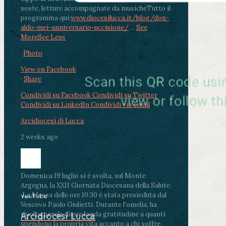
soste, letture accompagnate da musiche
Tutto il
programma qui:
www.diocesilucca.it/blog/don-
aldo-mei-anniversario-uccisione/
...
See
More
See Less
Photo
View on Facebook
·
Share
Condividi su Facebook
Condividi su Twitter
Condividi su LinkedIn
Condividi via email
Arcidiocesi di Lucca
2 weeks ago
Domenica 19 luglio si è svolta, sul Monte
Argegna, la XXII Giornata Diocesana della Salute.
.
La Messa delle ore 10:30 è stata presieduta dal
YouTube
Vescovo Paolo Giulietti. Durante l'omelia, ha
rivolto parole di profonda gratitudine a quanti
Arcidiocesi Lucca
spendono la propria vita accanto a chi soffre,