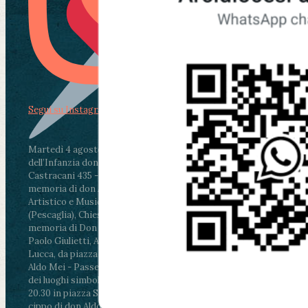
Segui su Instagram
Martedì 4 agosto2026
ore 11:30 - Lucca, Scuola
dell’Infanzia don Aldo Mei - Viale Castruccio
Castracani 435 - Inaugurazione murales in
memoria di don Aldo Mei curato dal Liceo
Artistico e Musicale “Passaglia”
.
ore 18 - Fiano
(Pescaglia), Chiesa parrocchiale - Messa in
memoria di Don Aldo Mei celebrata da mons.
Paolo Giulietti, Arcivescovo di Lucca
.
ore 20.30 -
Lucca, da piazza San Michele al Cippo di don
Aldo Mei - Passeggiata della Memoria in alcuni
dei luoghi simbolo della città. Ritrovo alle ore
20.30 in piazza San Michele con conclusione al
cippo di don Aldo Mei (Porta Elisa). Durante le