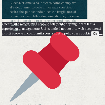
Lucca.
Nell’omelia ha indicato come esemplare
«l’atteggiamento delle minoranze creative:
realtà che, pur essendo piccole e fragili, non si
fanno bloccare dalla situazione di crisi, ma sono
capaci di intuire e praticare percorsi nuovi da
Questo sito web utilizza i cookie solamente per migliorare la tua
cui sorgono realtà diverse e per certi versi
esperienza di navigazione. Utilizzando il nostro sito web acconsenti
inedite».
a tutti i cookie in conformità con la nostra policy per i cookie.
Ok