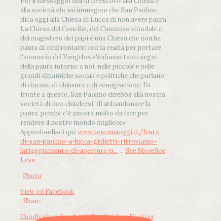
Poi il messaggio dell’Arcivescovo alla Chiesa e
alla società:
«Io mi immagino che San Paolino
dica oggi alla Chiesa di Lucca di non avere paura.
La Chiesa del Concilio, del Cammino sinodale e
del magistero dei papi è una Chiesa che non ha
paura di confrontarsi con la realtà per portare
l'annuncio del Vangelo»
.
«Vediamo tanti segni
della paura intorno a noi, nelle piccole e nelle
grandi dinamiche sociali e politiche che parlano
di riarmo, di chiusura e di remigrazione. Di
fronte a questo, San Paolino direbbe alla nostra
società di non chiudersi, di abbandonare la
paura, perché c'è ancora molto da fare per
rendere il nostro mondo migliore»
Approfondisci qui:
www.toscanaoggi.it/festa-
di-san-paolino-a-lucca-giulietti-ritroviamo-
latteggiamento-di-apertura-p...
...
See More
See
Less
Photo
View on Facebook
·
Share
Condividi su Facebook
Condividi su Twitter