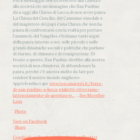
Poi il messaggio dell’Arcivescovo alla Chiesa e
alla società:
«Io mi immagino che San Paolino
dica oggi alla Chiesa di Lucca di non avere paura.
La Chiesa del Concilio, del Cammino sinodale e
del magistero dei papi è una Chiesa che non ha
paura di confrontarsi con la realtà per portare
l'annuncio del Vangelo»
.
«Vediamo tanti segni
della paura intorno a noi, nelle piccole e nelle
grandi dinamiche sociali e politiche che parlano
di riarmo, di chiusura e di remigrazione. Di
fronte a questo, San Paolino direbbe alla nostra
società di non chiudersi, di abbandonare la
paura, perché c'è ancora molto da fare per
rendere il nostro mondo migliore»
Approfondisci qui:
www.toscanaoggi.it/festa-
di-san-paolino-a-lucca-giulietti-ritroviamo-
latteggiamento-di-apertura-p...
...
See More
See
Less
Photo
View on Facebook
·
Share
Condividi su Facebook
Condividi su Twitter