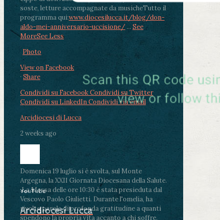
soste, letture accompagnate da musiche
Tutto il
programma qui:
www.diocesilucca.it/blog/don-
aldo-mei-anniversario-uccisione/
...
See
More
See Less
Photo
View on Facebook
·
Share
Condividi su Facebook
Condividi su Twitter
Condividi su LinkedIn
Condividi via email
Arcidiocesi di Lucca
2 weeks ago
Domenica 19 luglio si è svolta, sul Monte
Argegna, la XXII Giornata Diocesana della Salute.
.
La Messa delle ore 10:30 è stata presieduta dal
YouTube
Vescovo Paolo Giulietti. Durante l'omelia, ha
rivolto parole di profonda gratitudine a quanti
Arcidiocesi Lucca
spendono la propria vita accanto a chi soffre,