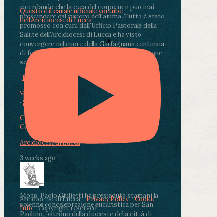
ricordando che la cura del corpo non può mai
Questo è il canale ufficiale youtube
prescindere dal ristoro dell'anima.
.
Tutto è stato
dell'Arcidiocesi di Lucca
promosso con cura dall'Ufficio Pastorale della
Salute dell'Arcidiocesi di Lucca e ha visto
convergere nel cuore della Garfagnana centinaia
di fedeli, operatori sanitari, volontari e persone
segnate dalla malattia.
...
See More
See Less
Photo
View on Facebook
·
Share
Condividi su Facebook
Condividi su Twitter
Condividi su LinkedIn
Condividi via email
Arcidiocesi di Lucca
3 weeks ago
Mons. Paolo Giulietti ha presieduto stamani la
Arcidiocesi di Lucca -
Privacy Policy
-
Cookie
solenne concelebrazione eucaristica per San
Info
- Copyright reserved
Paolino, patrono della diocesi e della città di