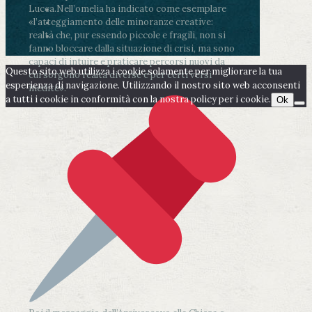
Lucca.
Nell’omelia ha indicato come esemplare
«l’atteggiamento delle minoranze creative:
realtà che, pur essendo piccole e fragili, non si
fanno bloccare dalla situazione di crisi, ma sono
capaci di intuire e praticare percorsi nuovi da
Questo sito web utilizza i cookie solamente per migliorare la tua
cui sorgono realtà diverse e per certi versi
esperienza di navigazione. Utilizzando il nostro sito web acconsenti
inedite».
a tutti i cookie in conformità con la nostra policy per i cookie.
Ok