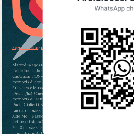
Segui su Instagram
Martedì 4 agosto2026
ore 11:30 - Lucca, Scuola
dell’Infanzia don Aldo Mei - Viale Castruccio
Castracani 435 - Inaugurazione murales in
memoria di don Aldo Mei curato dal Liceo
Artistico e Musicale “Passaglia”
.
ore 18 - Fiano
(Pescaglia), Chiesa parrocchiale - Messa in
memoria di Don Aldo Mei celebrata da mons.
Paolo Giulietti, Arcivescovo di Lucca
.
ore 20.30 -
Lucca, da piazza San Michele al Cippo di don
Aldo Mei - Passeggiata della Memoria in alcuni
dei luoghi simbolo della città. Ritrovo alle ore
20.30 in piazza San Michele con conclusione al
cippo di don Aldo Mei (Porta Elisa). Durante le