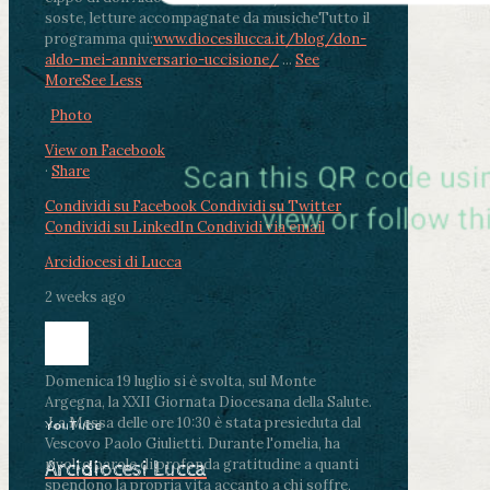
soste, letture accompagnate da musiche
Tutto il
programma qui:
www.diocesilucca.it/blog/don-
aldo-mei-anniversario-uccisione/
...
See
More
See Less
Photo
View on Facebook
·
Share
Condividi su Facebook
Condividi su Twitter
Condividi su LinkedIn
Condividi via email
Arcidiocesi di Lucca
2 weeks ago
Domenica 19 luglio si è svolta, sul Monte
Argegna, la XXII Giornata Diocesana della Salute.
.
La Messa delle ore 10:30 è stata presieduta dal
YouTube
Vescovo Paolo Giulietti. Durante l'omelia, ha
rivolto parole di profonda gratitudine a quanti
Arcidiocesi Lucca
spendono la propria vita accanto a chi soffre,