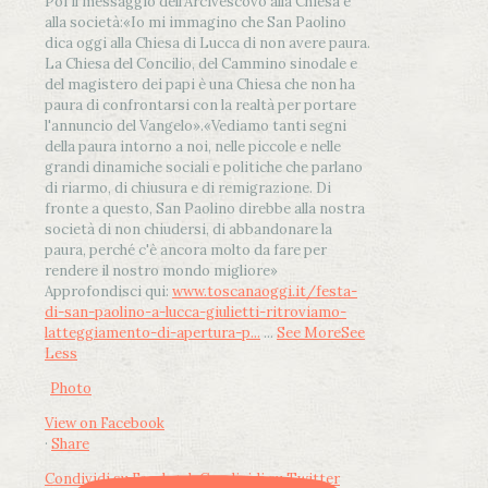
Poi il messaggio dell’Arcivescovo alla Chiesa e
alla società:
«Io mi immagino che San Paolino
dica oggi alla Chiesa di Lucca di non avere paura.
La Chiesa del Concilio, del Cammino sinodale e
del magistero dei papi è una Chiesa che non ha
paura di confrontarsi con la realtà per portare
l'annuncio del Vangelo»
.
«Vediamo tanti segni
della paura intorno a noi, nelle piccole e nelle
grandi dinamiche sociali e politiche che parlano
di riarmo, di chiusura e di remigrazione. Di
fronte a questo, San Paolino direbbe alla nostra
società di non chiudersi, di abbandonare la
paura, perché c'è ancora molto da fare per
rendere il nostro mondo migliore»
Approfondisci qui:
www.toscanaoggi.it/festa-
di-san-paolino-a-lucca-giulietti-ritroviamo-
latteggiamento-di-apertura-p...
...
See More
See
Less
Photo
View on Facebook
·
Share
Condividi su Facebook
Condividi su Twitter