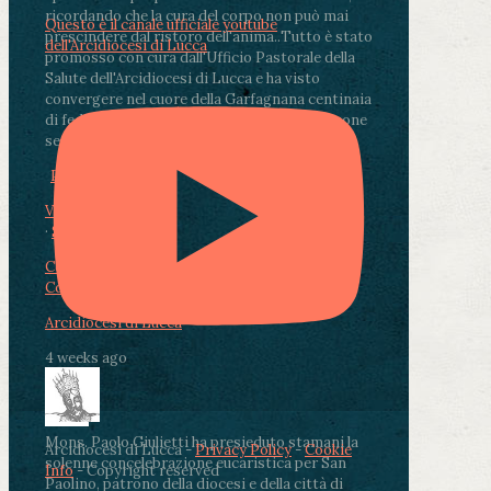
ricordando che la cura del corpo non può mai
Questo è il canale ufficiale youtube
prescindere dal ristoro dell'anima.
.
Tutto è stato
dell'Arcidiocesi di Lucca
promosso con cura dall'Ufficio Pastorale della
Salute dell'Arcidiocesi di Lucca e ha visto
convergere nel cuore della Garfagnana centinaia
di fedeli, operatori sanitari, volontari e persone
segnate dalla malattia.
...
See More
See Less
Photo
View on Facebook
·
Share
Condividi su Facebook
Condividi su Twitter
Condividi su LinkedIn
Condividi via email
Arcidiocesi di Lucca
4 weeks ago
Mons. Paolo Giulietti ha presieduto stamani la
Arcidiocesi di Lucca -
Privacy Policy
-
Cookie
solenne concelebrazione eucaristica per San
Info
- Copyright reserved
Paolino, patrono della diocesi e della città di