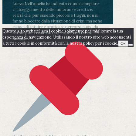
Lucca.
Nell’omelia ha indicato come esemplare
«l’atteggiamento delle minoranze creative:
realtà che, pur essendo piccole e fragili, non si
fanno bloccare dalla situazione di crisi, ma sono
capaci di intuire e praticare percorsi nuovi da
Questo sito web utilizza i cookie solamente per migliorare la tua
cui sorgono realtà diverse e per certi versi
esperienza di navigazione. Utilizzando il nostro sito web acconsenti
inedite».
a tutti i cookie in conformità con la nostra policy per i cookie.
Ok