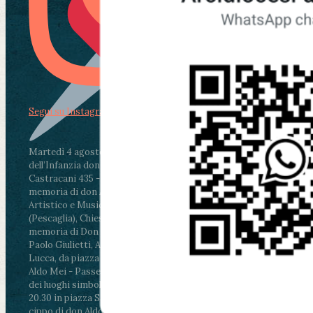
Segui su Instagram
Martedì 4 agosto2026
ore 11:30 - Lucca, Scuola
dell’Infanzia don Aldo Mei - Viale Castruccio
Castracani 435 - Inaugurazione murales in
memoria di don Aldo Mei curato dal Liceo
Artistico e Musicale “Passaglia”
.
ore 18 - Fiano
(Pescaglia), Chiesa parrocchiale - Messa in
memoria di Don Aldo Mei celebrata da mons.
Paolo Giulietti, Arcivescovo di Lucca
.
ore 20.30 -
Lucca, da piazza San Michele al Cippo di don
Aldo Mei - Passeggiata della Memoria in alcuni
dei luoghi simbolo della città. Ritrovo alle ore
20.30 in piazza San Michele con conclusione al
cippo di don Aldo Mei (Porta Elisa). Durante le