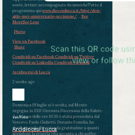
soste, letture accompagnate da musiche
Tutto il
programma qui:
www.diocesilucca.it/blog/don-
aldo-mei-anniversario-uccisione/
...
See
More
See Less
Photo
View on Facebook
·
Share
Condividi su Facebook
Condividi su Twitter
Condividi su LinkedIn
Condividi via email
Arcidiocesi di Lucca
2 weeks ago
Domenica 19 luglio si è svolta, sul Monte
Argegna, la XXII Giornata Diocesana della Salute.
.
La Messa delle ore 10:30 è stata presieduta dal
YouTube
Vescovo Paolo Giulietti. Durante l'omelia, ha
rivolto parole di profonda gratitudine a quanti
Arcidiocesi Lucca
spendono la propria vita accanto a chi soffre,