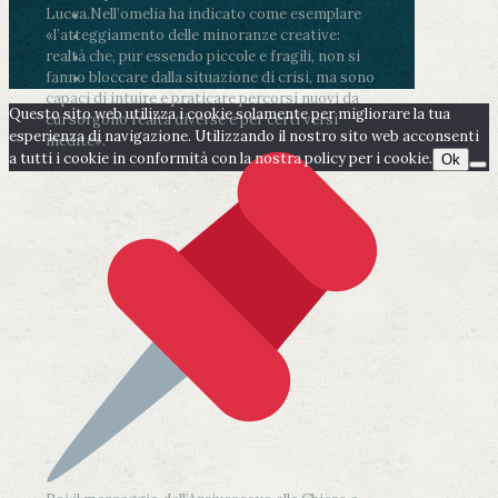
Lucca.
Nell’omelia ha indicato come esemplare
«l’atteggiamento delle minoranze creative:
realtà che, pur essendo piccole e fragili, non si
fanno bloccare dalla situazione di crisi, ma sono
capaci di intuire e praticare percorsi nuovi da
Questo sito web utilizza i cookie solamente per migliorare la tua
cui sorgono realtà diverse e per certi versi
esperienza di navigazione. Utilizzando il nostro sito web acconsenti
inedite».
a tutti i cookie in conformità con la nostra policy per i cookie.
Ok