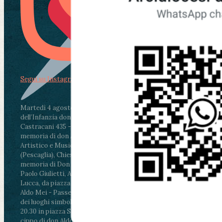
Segui su Instagram
Martedì 4 agosto2026
ore 11:30 - Lucca, Scuola
dell’Infanzia don Aldo Mei - Viale Castruccio
Castracani 435 - Inaugurazione murales in
memoria di don Aldo Mei curato dal Liceo
Artistico e Musicale “Passaglia”
.
ore 18 - Fiano
(Pescaglia), Chiesa parrocchiale - Messa in
memoria di Don Aldo Mei celebrata da mons.
Paolo Giulietti, Arcivescovo di Lucca
.
ore 20.30 -
Lucca, da piazza San Michele al Cippo di don
Aldo Mei - Passeggiata della Memoria in alcuni
dei luoghi simbolo della città. Ritrovo alle ore
20.30 in piazza San Michele con conclusione al
cippo di don Aldo Mei (Porta Elisa). Durante le