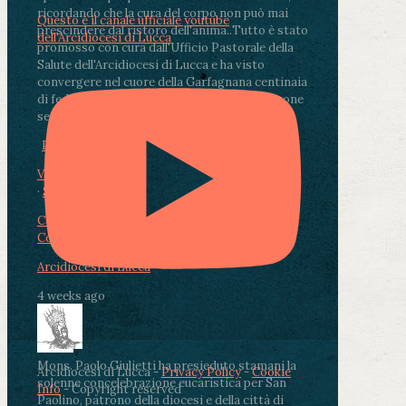
ricordando che la cura del corpo non può mai
Questo è il canale ufficiale youtube
prescindere dal ristoro dell'anima.
.
Tutto è stato
dell'Arcidiocesi di Lucca
promosso con cura dall'Ufficio Pastorale della
Salute dell'Arcidiocesi di Lucca e ha visto
convergere nel cuore della Garfagnana centinaia
di fedeli, operatori sanitari, volontari e persone
segnate dalla malattia.
...
See More
See Less
Photo
View on Facebook
·
Share
Condividi su Facebook
Condividi su Twitter
Condividi su LinkedIn
Condividi via email
Arcidiocesi di Lucca
4 weeks ago
Mons. Paolo Giulietti ha presieduto stamani la
Arcidiocesi di Lucca -
Privacy Policy
-
Cookie
solenne concelebrazione eucaristica per San
Info
- Copyright reserved
Paolino, patrono della diocesi e della città di