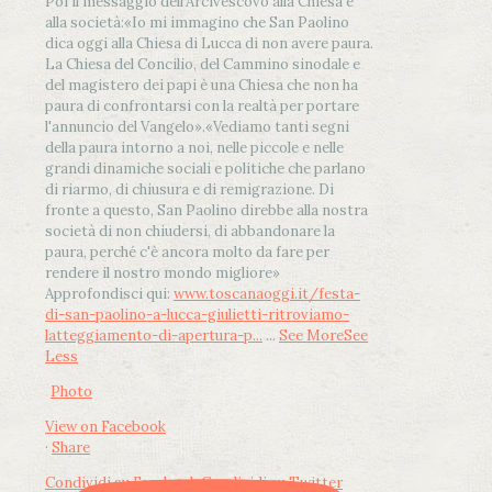
Poi il messaggio dell’Arcivescovo alla Chiesa e
alla società:
«Io mi immagino che San Paolino
dica oggi alla Chiesa di Lucca di non avere paura.
La Chiesa del Concilio, del Cammino sinodale e
del magistero dei papi è una Chiesa che non ha
paura di confrontarsi con la realtà per portare
l'annuncio del Vangelo»
.
«Vediamo tanti segni
della paura intorno a noi, nelle piccole e nelle
grandi dinamiche sociali e politiche che parlano
di riarmo, di chiusura e di remigrazione. Di
fronte a questo, San Paolino direbbe alla nostra
società di non chiudersi, di abbandonare la
paura, perché c'è ancora molto da fare per
rendere il nostro mondo migliore»
Approfondisci qui:
www.toscanaoggi.it/festa-
di-san-paolino-a-lucca-giulietti-ritroviamo-
latteggiamento-di-apertura-p...
...
See More
See
Less
Photo
View on Facebook
·
Share
Condividi su Facebook
Condividi su Twitter