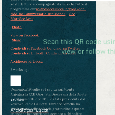
soste, letture accompagnate da musiche
Tutto il
programma qui:
www.diocesilucca.it/blog/don-
aldo-mei-anniversario-uccisione/
...
See
More
See Less
Photo
View on Facebook
·
Share
Condividi su Facebook
Condividi su Twitter
Condividi su LinkedIn
Condividi via email
Arcidiocesi di Lucca
3 weeks ago
Domenica 19 luglio si è svolta, sul Monte
Argegna, la XXII Giornata Diocesana della Salute.
.
La Messa delle ore 10:30 è stata presieduta dal
YouTube
Vescovo Paolo Giulietti. Durante l'omelia, ha
rivolto parole di profonda gratitudine a quanti
Arcidiocesi Lucca
spendono la propria vita accanto a chi soffre,