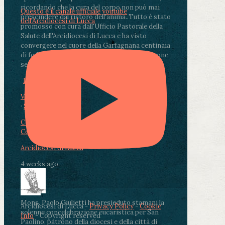
ricordando che la cura del corpo non può mai
Questo è il canale ufficiale youtube
prescindere dal ristoro dell'anima.
.
Tutto è stato
dell'Arcidiocesi di Lucca
promosso con cura dall'Ufficio Pastorale della
Salute dell'Arcidiocesi di Lucca e ha visto
convergere nel cuore della Garfagnana centinaia
di fedeli, operatori sanitari, volontari e persone
segnate dalla malattia.
...
See More
See Less
Photo
View on Facebook
·
Share
Condividi su Facebook
Condividi su Twitter
Condividi su LinkedIn
Condividi via email
Arcidiocesi di Lucca
4 weeks ago
Mons. Paolo Giulietti ha presieduto stamani la
Arcidiocesi di Lucca -
Privacy Policy
-
Cookie
solenne concelebrazione eucaristica per San
Info
- Copyright reserved
Paolino, patrono della diocesi e della città di