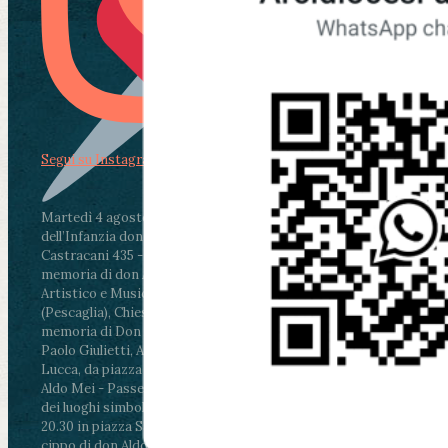
Segui su Instagram
Martedì 4 agosto2026
ore 11:30 - Lucca, Scuola
dell’Infanzia don Aldo Mei - Viale Castruccio
Castracani 435 - Inaugurazione murales in
memoria di don Aldo Mei curato dal Liceo
Artistico e Musicale “Passaglia”
.
ore 18 - Fiano
(Pescaglia), Chiesa parrocchiale - Messa in
memoria di Don Aldo Mei celebrata da mons.
Paolo Giulietti, Arcivescovo di Lucca
.
ore 20.30 -
Lucca, da piazza San Michele al Cippo di don
Aldo Mei - Passeggiata della Memoria in alcuni
dei luoghi simbolo della città. Ritrovo alle ore
20.30 in piazza San Michele con conclusione al
cippo di don Aldo Mei (Porta Elisa). Durante le