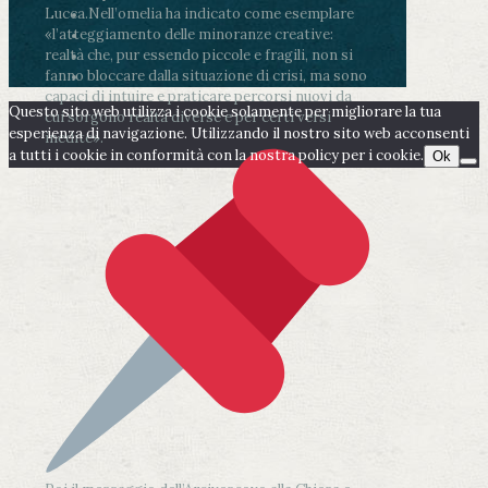
Lucca.
Nell’omelia ha indicato come esemplare
«l’atteggiamento delle minoranze creative:
realtà che, pur essendo piccole e fragili, non si
fanno bloccare dalla situazione di crisi, ma sono
capaci di intuire e praticare percorsi nuovi da
Questo sito web utilizza i cookie solamente per migliorare la tua
cui sorgono realtà diverse e per certi versi
esperienza di navigazione. Utilizzando il nostro sito web acconsenti
inedite».
a tutti i cookie in conformità con la nostra policy per i cookie.
Ok