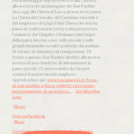
Poi il messaggio dell’Arcivescovo alla Chiesa e
alla società:
«Io mi immagino che San Paolino
dica oggi alla Chiesa di Lucca di non avere paura.
La Chiesa del Concilio, del Cammino sinodale e
del magistero dei papi è una Chiesa che non ha
paura di confrontarsi con la realtà per portare
l'annuncio del Vangelo»
.
«Vediamo tanti segni
della paura intorno a noi, nelle piccole e nelle
grandi dinamiche sociali e politiche che parlano
di riarmo, di chiusura e di remigrazione. Di
fronte a questo, San Paolino direbbe alla nostra
società di non chiudersi, di abbandonare la
paura, perché c'è ancora molto da fare per
rendere il nostro mondo migliore»
Approfondisci qui:
www.toscanaoggi.it/festa-
di-san-paolino-a-lucca-giulietti-ritroviamo-
latteggiamento-di-apertura-p...
...
See More
See
Less
Photo
View on Facebook
·
Share
Condividi su Facebook
Condividi su Twitter