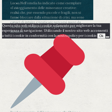
Lucca.
Nell’omelia ha indicato come esemplare
«l’atteggiamento delle minoranze creative:
realtà che, pur essendo piccole e fragili, non si
fanno bloccare dalla situazione di crisi, ma sono
capaci di intuire e praticare percorsi nuovi da
Questo sito web utilizza i cookie solamente per migliorare la tua
cui sorgono realtà diverse e per certi versi
esperienza di navigazione. Utilizzando il nostro sito web acconsenti
inedite».
a tutti i cookie in conformità con la nostra policy per i cookie.
Ok