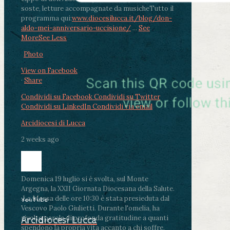
soste, letture accompagnate da musiche
Tutto il
programma qui:
www.diocesilucca.it/blog/don-
aldo-mei-anniversario-uccisione/
...
See
More
See Less
Photo
View on Facebook
·
Share
Condividi su Facebook
Condividi su Twitter
Condividi su LinkedIn
Condividi via email
Arcidiocesi di Lucca
2 weeks ago
Domenica 19 luglio si è svolta, sul Monte
Argegna, la XXII Giornata Diocesana della Salute.
.
La Messa delle ore 10:30 è stata presieduta dal
YouTube
Vescovo Paolo Giulietti. Durante l'omelia, ha
rivolto parole di profonda gratitudine a quanti
Arcidiocesi Lucca
spendono la propria vita accanto a chi soffre,