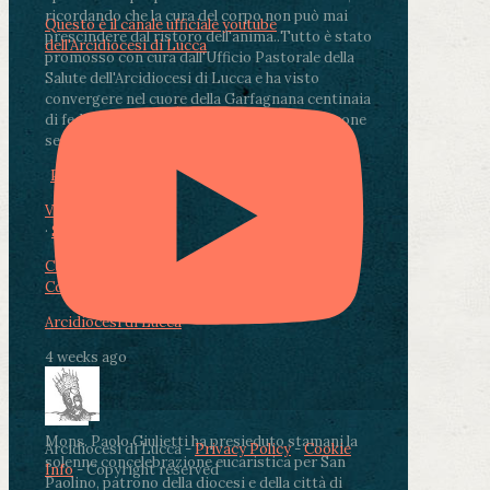
ricordando che la cura del corpo non può mai
Questo è il canale ufficiale youtube
prescindere dal ristoro dell'anima.
.
Tutto è stato
dell'Arcidiocesi di Lucca
promosso con cura dall'Ufficio Pastorale della
Salute dell'Arcidiocesi di Lucca e ha visto
convergere nel cuore della Garfagnana centinaia
di fedeli, operatori sanitari, volontari e persone
segnate dalla malattia.
...
See More
See Less
Photo
View on Facebook
·
Share
Condividi su Facebook
Condividi su Twitter
Condividi su LinkedIn
Condividi via email
Arcidiocesi di Lucca
4 weeks ago
Mons. Paolo Giulietti ha presieduto stamani la
Arcidiocesi di Lucca -
Privacy Policy
-
Cookie
solenne concelebrazione eucaristica per San
Info
- Copyright reserved
Paolino, patrono della diocesi e della città di