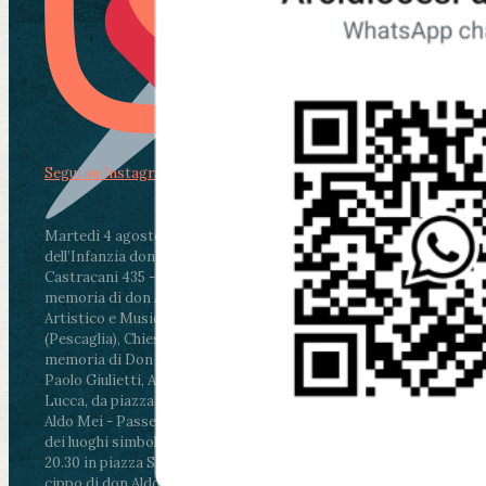
Segui su Instagram
Martedì 4 agosto2026
ore 11:30 - Lucca, Scuola
dell’Infanzia don Aldo Mei - Viale Castruccio
Castracani 435 - Inaugurazione murales in
memoria di don Aldo Mei curato dal Liceo
Artistico e Musicale “Passaglia”
.
ore 18 - Fiano
(Pescaglia), Chiesa parrocchiale - Messa in
memoria di Don Aldo Mei celebrata da mons.
Paolo Giulietti, Arcivescovo di Lucca
.
ore 20.30 -
Lucca, da piazza San Michele al Cippo di don
Aldo Mei - Passeggiata della Memoria in alcuni
dei luoghi simbolo della città. Ritrovo alle ore
20.30 in piazza San Michele con conclusione al
cippo di don Aldo Mei (Porta Elisa). Durante le