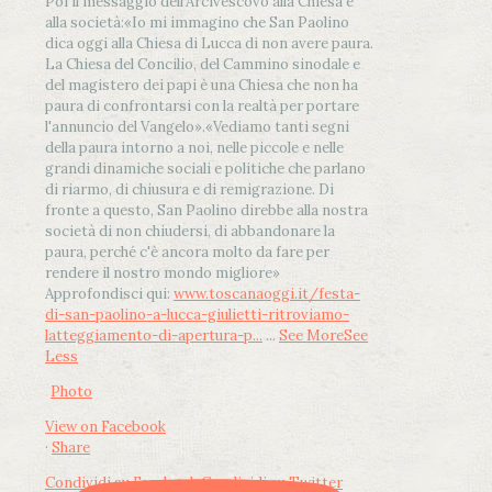
Poi il messaggio dell’Arcivescovo alla Chiesa e
alla società:
«Io mi immagino che San Paolino
dica oggi alla Chiesa di Lucca di non avere paura.
La Chiesa del Concilio, del Cammino sinodale e
del magistero dei papi è una Chiesa che non ha
paura di confrontarsi con la realtà per portare
l'annuncio del Vangelo»
.
«Vediamo tanti segni
della paura intorno a noi, nelle piccole e nelle
grandi dinamiche sociali e politiche che parlano
di riarmo, di chiusura e di remigrazione. Di
fronte a questo, San Paolino direbbe alla nostra
società di non chiudersi, di abbandonare la
paura, perché c'è ancora molto da fare per
rendere il nostro mondo migliore»
Approfondisci qui:
www.toscanaoggi.it/festa-
di-san-paolino-a-lucca-giulietti-ritroviamo-
latteggiamento-di-apertura-p...
...
See More
See
Less
Photo
View on Facebook
·
Share
Condividi su Facebook
Condividi su Twitter