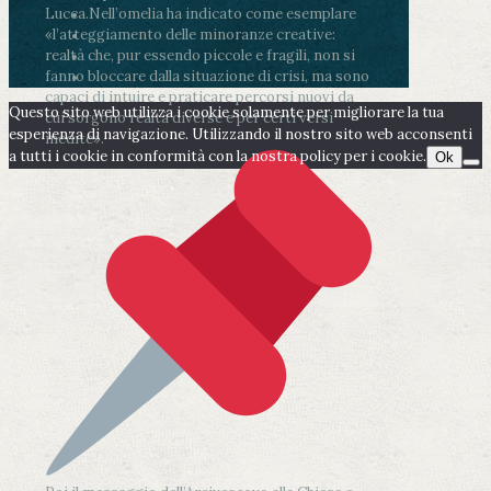
Lucca.
Nell’omelia ha indicato come esemplare
«l’atteggiamento delle minoranze creative:
realtà che, pur essendo piccole e fragili, non si
fanno bloccare dalla situazione di crisi, ma sono
capaci di intuire e praticare percorsi nuovi da
Questo sito web utilizza i cookie solamente per migliorare la tua
cui sorgono realtà diverse e per certi versi
esperienza di navigazione. Utilizzando il nostro sito web acconsenti
inedite».
a tutti i cookie in conformità con la nostra policy per i cookie.
Ok