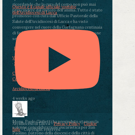
ricordando che la cura del corpo non può mai
Questo è il canale ufficiale youtube
prescindere dal ristoro dell'anima.
.
Tutto è stato
dell'Arcidiocesi di Lucca
promosso con cura dall'Ufficio Pastorale della
Salute dell'Arcidiocesi di Lucca e ha visto
convergere nel cuore della Garfagnana centinaia
di fedeli, operatori sanitari, volontari e persone
segnate dalla malattia.
...
See More
See Less
Photo
View on Facebook
·
Share
Condividi su Facebook
Condividi su Twitter
Condividi su LinkedIn
Condividi via email
Arcidiocesi di Lucca
4 weeks ago
Mons. Paolo Giulietti ha presieduto stamani la
Arcidiocesi di Lucca -
Privacy Policy
-
Cookie
solenne concelebrazione eucaristica per San
Info
- Copyright reserved
Paolino, patrono della diocesi e della città di