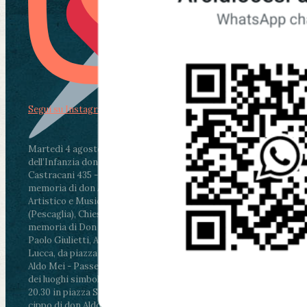
Segui su Instagram
Martedì 4 agosto2026
ore 11:30 - Lucca, Scuola
dell’Infanzia don Aldo Mei - Viale Castruccio
Castracani 435 - Inaugurazione murales in
memoria di don Aldo Mei curato dal Liceo
Artistico e Musicale “Passaglia”
.
ore 18 - Fiano
(Pescaglia), Chiesa parrocchiale - Messa in
memoria di Don Aldo Mei celebrata da mons.
Paolo Giulietti, Arcivescovo di Lucca
.
ore 20.30 -
Lucca, da piazza San Michele al Cippo di don
Aldo Mei - Passeggiata della Memoria in alcuni
dei luoghi simbolo della città. Ritrovo alle ore
20.30 in piazza San Michele con conclusione al
cippo di don Aldo Mei (Porta Elisa). Durante le