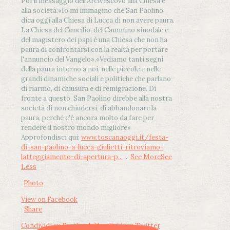
Poi il messaggio dell’Arcivescovo alla Chiesa e
alla società:
«Io mi immagino che San Paolino
dica oggi alla Chiesa di Lucca di non avere paura.
La Chiesa del Concilio, del Cammino sinodale e
del magistero dei papi è una Chiesa che non ha
paura di confrontarsi con la realtà per portare
l'annuncio del Vangelo»
.
«Vediamo tanti segni
della paura intorno a noi, nelle piccole e nelle
grandi dinamiche sociali e politiche che parlano
di riarmo, di chiusura e di remigrazione. Di
fronte a questo, San Paolino direbbe alla nostra
società di non chiudersi, di abbandonare la
paura, perché c'è ancora molto da fare per
rendere il nostro mondo migliore»
Approfondisci qui:
www.toscanaoggi.it/festa-
di-san-paolino-a-lucca-giulietti-ritroviamo-
latteggiamento-di-apertura-p...
...
See More
See
Less
Photo
View on Facebook
·
Share
Condividi su Facebook
Condividi su Twitter