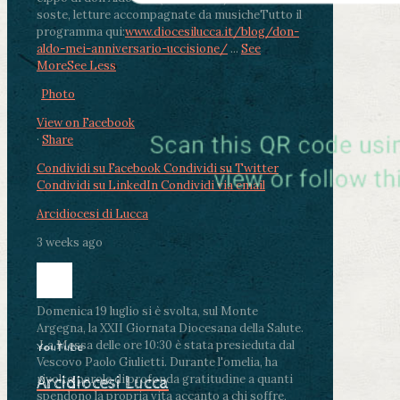
soste, letture accompagnate da musiche
Tutto il
programma qui:
www.diocesilucca.it/blog/don-
aldo-mei-anniversario-uccisione/
...
See
More
See Less
Photo
View on Facebook
·
Share
Condividi su Facebook
Condividi su Twitter
Condividi su LinkedIn
Condividi via email
Arcidiocesi di Lucca
3 weeks ago
Domenica 19 luglio si è svolta, sul Monte
Argegna, la XXII Giornata Diocesana della Salute.
.
La Messa delle ore 10:30 è stata presieduta dal
YouTube
Vescovo Paolo Giulietti. Durante l'omelia, ha
rivolto parole di profonda gratitudine a quanti
Arcidiocesi Lucca
spendono la propria vita accanto a chi soffre,