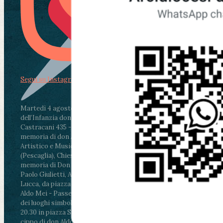
Segui su Instagram
Martedì 4 agosto2026
ore 11:30 - Lucca, Scuola
dell’Infanzia don Aldo Mei - Viale Castruccio
Castracani 435 - Inaugurazione murales in
memoria di don Aldo Mei curato dal Liceo
Artistico e Musicale “Passaglia”
.
ore 18 - Fiano
(Pescaglia), Chiesa parrocchiale - Messa in
memoria di Don Aldo Mei celebrata da mons.
Paolo Giulietti, Arcivescovo di Lucca
.
ore 20.30 -
Lucca, da piazza San Michele al Cippo di don
Aldo Mei - Passeggiata della Memoria in alcuni
dei luoghi simbolo della città. Ritrovo alle ore
20.30 in piazza San Michele con conclusione al
cippo di don Aldo Mei (Porta Elisa). Durante le