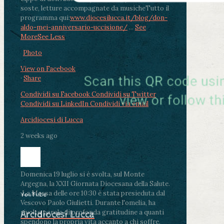
soste, letture accompagnate da musiche
Tutto il
programma qui:
www.diocesilucca.it/blog/don-
aldo-mei-anniversario-uccisione/
...
See
More
See Less
Photo
View on Facebook
·
Share
Condividi su Facebook
Condividi su Twitter
Condividi su LinkedIn
Condividi via email
Arcidiocesi di Lucca
2 weeks ago
Domenica 19 luglio si è svolta, sul Monte
Argegna, la XXII Giornata Diocesana della Salute.
.
La Messa delle ore 10:30 è stata presieduta dal
YouTube
Vescovo Paolo Giulietti. Durante l'omelia, ha
rivolto parole di profonda gratitudine a quanti
Arcidiocesi Lucca
spendono la propria vita accanto a chi soffre,