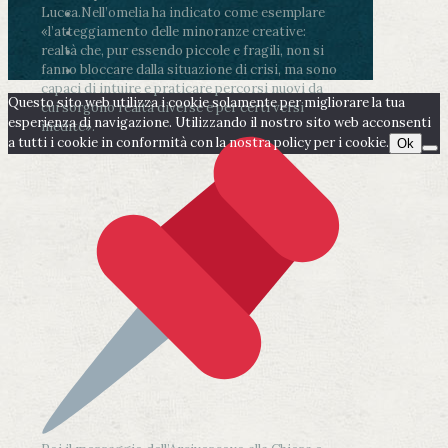
Lucca.
Nell’omelia ha indicato come esemplare
«l’atteggiamento delle minoranze creative:
realtà che, pur essendo piccole e fragili, non si
fanno bloccare dalla situazione di crisi, ma sono
capaci di intuire e praticare percorsi nuovi da
Questo sito web utilizza i cookie solamente per migliorare la tua
cui sorgono realtà diverse e per certi versi
esperienza di navigazione. Utilizzando il nostro sito web acconsenti
inedite».
a tutti i cookie in conformità con la nostra policy per i cookie.
Ok