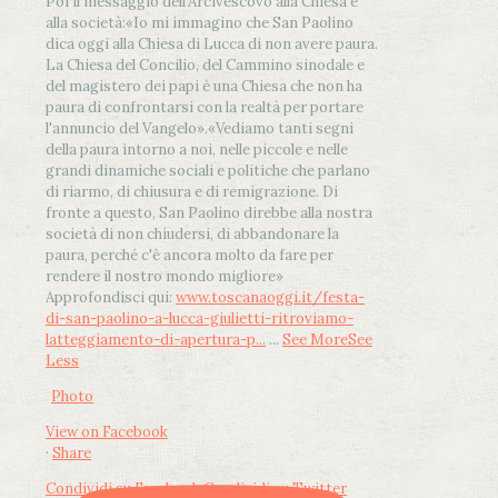
Poi il messaggio dell’Arcivescovo alla Chiesa e
alla società:
«Io mi immagino che San Paolino
dica oggi alla Chiesa di Lucca di non avere paura.
La Chiesa del Concilio, del Cammino sinodale e
del magistero dei papi è una Chiesa che non ha
paura di confrontarsi con la realtà per portare
l'annuncio del Vangelo»
.
«Vediamo tanti segni
della paura intorno a noi, nelle piccole e nelle
grandi dinamiche sociali e politiche che parlano
di riarmo, di chiusura e di remigrazione. Di
fronte a questo, San Paolino direbbe alla nostra
società di non chiudersi, di abbandonare la
paura, perché c'è ancora molto da fare per
rendere il nostro mondo migliore»
Approfondisci qui:
www.toscanaoggi.it/festa-
di-san-paolino-a-lucca-giulietti-ritroviamo-
latteggiamento-di-apertura-p...
...
See More
See
Less
Photo
View on Facebook
·
Share
Condividi su Facebook
Condividi su Twitter