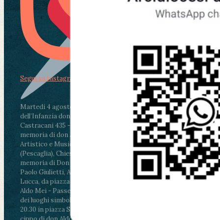
Segui su Instagram
Martedì 4 agosto2026
ore 11:30 - Lucca, Scuola
dell’Infanzia don Aldo Mei - Viale Castruccio
Castracani 435 - Inaugurazione murales in
memoria di don Aldo Mei curato dal Liceo
Artistico e Musicale “Passaglia”
.
ore 18 - Fiano
(Pescaglia), Chiesa parrocchiale - Messa in
memoria di Don Aldo Mei celebrata da mons.
Paolo Giulietti, Arcivescovo di Lucca
.
ore 20.30 -
Lucca, da piazza San Michele al Cippo di don
Aldo Mei - Passeggiata della Memoria in alcuni
dei luoghi simbolo della città. Ritrovo alle ore
20.30 in piazza San Michele con conclusione al
cippo di don Aldo Mei (Porta Elisa). Durante le