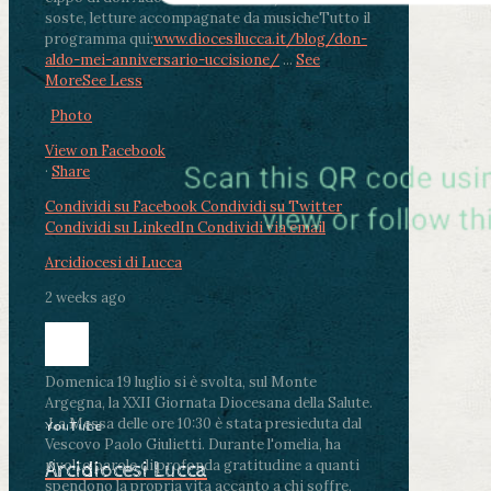
soste, letture accompagnate da musiche
Tutto il
programma qui:
www.diocesilucca.it/blog/don-
aldo-mei-anniversario-uccisione/
...
See
More
See Less
Photo
View on Facebook
·
Share
Condividi su Facebook
Condividi su Twitter
Condividi su LinkedIn
Condividi via email
Arcidiocesi di Lucca
2 weeks ago
Domenica 19 luglio si è svolta, sul Monte
Argegna, la XXII Giornata Diocesana della Salute.
.
La Messa delle ore 10:30 è stata presieduta dal
YouTube
Vescovo Paolo Giulietti. Durante l'omelia, ha
rivolto parole di profonda gratitudine a quanti
Arcidiocesi Lucca
spendono la propria vita accanto a chi soffre,