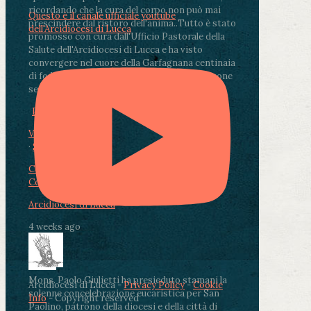
ricordando che la cura del corpo non può mai
Questo è il canale ufficiale youtube
prescindere dal ristoro dell'anima.
.
Tutto è stato
dell'Arcidiocesi di Lucca
promosso con cura dall'Ufficio Pastorale della
Salute dell'Arcidiocesi di Lucca e ha visto
convergere nel cuore della Garfagnana centinaia
di fedeli, operatori sanitari, volontari e persone
segnate dalla malattia.
...
See More
See Less
Photo
View on Facebook
·
Share
Condividi su Facebook
Condividi su Twitter
Condividi su LinkedIn
Condividi via email
Arcidiocesi di Lucca
4 weeks ago
Mons. Paolo Giulietti ha presieduto stamani la
Arcidiocesi di Lucca -
Privacy Policy
-
Cookie
solenne concelebrazione eucaristica per San
Info
- Copyright reserved
Paolino, patrono della diocesi e della città di