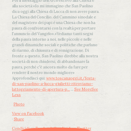
Poi il messaggio dell’Arcivescovo alla Chiesa e
alla società:
«Io mi immagino che San Paolino
dica oggi alla Chiesa di Lucca di non avere paura.
La Chiesa del Concilio, del Cammino sinodale e
del magistero dei papi è una Chiesa che non ha
paura di confrontarsi con la realtà per portare
l'annuncio del Vangelo»
.
«Vediamo tanti segni
della paura intorno a noi, nelle piccole e nelle
grandi dinamiche sociali e politiche che parlano
di riarmo, di chiusura e di remigrazione. Di
fronte a questo, San Paolino direbbe alla nostra
società di non chiudersi, di abbandonare la
paura, perché c'è ancora molto da fare per
rendere il nostro mondo migliore»
Approfondisci qui:
www.toscanaoggi.it/festa-
di-san-paolino-a-lucca-giulietti-ritroviamo-
latteggiamento-di-apertura-p...
...
See More
See
Less
Photo
View on Facebook
·
Share
Condividi su Facebook
Condividi su Twitter