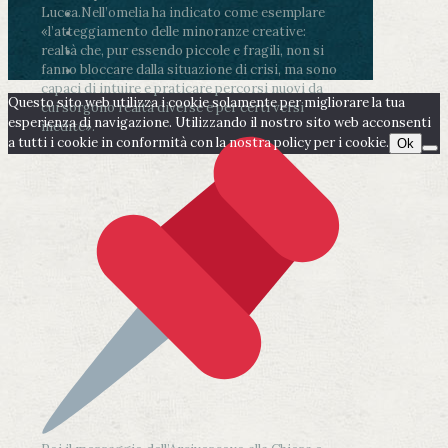
Lucca.
Nell’omelia ha indicato come esemplare
«l’atteggiamento delle minoranze creative:
realtà che, pur essendo piccole e fragili, non si
fanno bloccare dalla situazione di crisi, ma sono
capaci di intuire e praticare percorsi nuovi da
Questo sito web utilizza i cookie solamente per migliorare la tua
cui sorgono realtà diverse e per certi versi
esperienza di navigazione. Utilizzando il nostro sito web acconsenti
inedite».
a tutti i cookie in conformità con la nostra policy per i cookie.
Ok