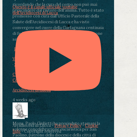
ricordando che la cura del corpo non può mai
Questo è il canale ufficiale youtube
prescindere dal ristoro dell'anima.
.
Tutto è stato
dell'Arcidiocesi di Lucca
promosso con cura dall'Ufficio Pastorale della
Salute dell'Arcidiocesi di Lucca e ha visto
convergere nel cuore della Garfagnana centinaia
di fedeli, operatori sanitari, volontari e persone
segnate dalla malattia.
...
See More
See Less
Photo
View on Facebook
·
Share
Condividi su Facebook
Condividi su Twitter
Condividi su LinkedIn
Condividi via email
Arcidiocesi di Lucca
4 weeks ago
Mons. Paolo Giulietti ha presieduto stamani la
Arcidiocesi di Lucca -
Privacy Policy
-
Cookie
solenne concelebrazione eucaristica per San
Info
- Copyright reserved
Paolino, patrono della diocesi e della città di