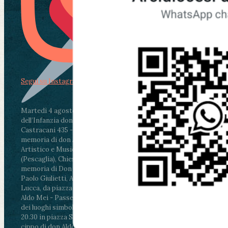
Segui su Instagram
Martedì 4 agosto2026
ore 11:30 - Lucca, Scuola
dell’Infanzia don Aldo Mei - Viale Castruccio
Castracani 435 - Inaugurazione murales in
memoria di don Aldo Mei curato dal Liceo
Artistico e Musicale “Passaglia”
.
ore 18 - Fiano
(Pescaglia), Chiesa parrocchiale - Messa in
memoria di Don Aldo Mei celebrata da mons.
Paolo Giulietti, Arcivescovo di Lucca
.
ore 20.30 -
Lucca, da piazza San Michele al Cippo di don
Aldo Mei - Passeggiata della Memoria in alcuni
dei luoghi simbolo della città. Ritrovo alle ore
20.30 in piazza San Michele con conclusione al
cippo di don Aldo Mei (Porta Elisa). Durante le