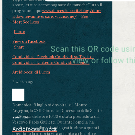
soste, letture accompagnate da musiche
Tutto il
programma qui:
www.diocesilucca.it/blog/don-
aldo-mei-anniversario-uccisione/
...
See
More
See Less
Photo
View on Facebook
·
Share
Condividi su Facebook
Condividi su Twitter
Condividi su LinkedIn
Condividi via email
Arcidiocesi di Lucca
2 weeks ago
Domenica 19 luglio si è svolta, sul Monte
Argegna, la XXII Giornata Diocesana della Salute.
.
La Messa delle ore 10:30 è stata presieduta dal
YouTube
Vescovo Paolo Giulietti. Durante l'omelia, ha
rivolto parole di profonda gratitudine a quanti
Arcidiocesi Lucca
spendono la propria vita accanto a chi soffre,