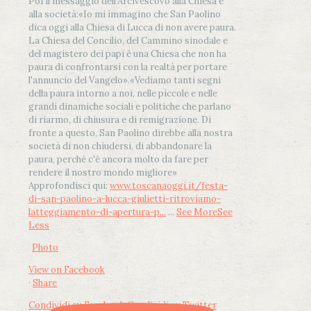
Poi il messaggio dell’Arcivescovo alla Chiesa e
alla società:
«Io mi immagino che San Paolino
dica oggi alla Chiesa di Lucca di non avere paura.
La Chiesa del Concilio, del Cammino sinodale e
del magistero dei papi è una Chiesa che non ha
paura di confrontarsi con la realtà per portare
l'annuncio del Vangelo»
.
«Vediamo tanti segni
della paura intorno a noi, nelle piccole e nelle
grandi dinamiche sociali e politiche che parlano
di riarmo, di chiusura e di remigrazione. Di
fronte a questo, San Paolino direbbe alla nostra
società di non chiudersi, di abbandonare la
paura, perché c'è ancora molto da fare per
rendere il nostro mondo migliore»
Approfondisci qui:
www.toscanaoggi.it/festa-
di-san-paolino-a-lucca-giulietti-ritroviamo-
latteggiamento-di-apertura-p...
...
See More
See
Less
Photo
View on Facebook
·
Share
Condividi su Facebook
Condividi su Twitter