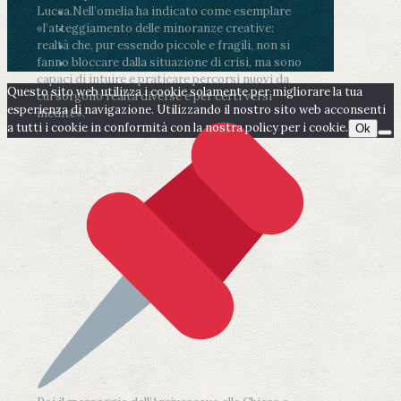
Lucca.
Nell’omelia ha indicato come esemplare
«l’atteggiamento delle minoranze creative:
realtà che, pur essendo piccole e fragili, non si
fanno bloccare dalla situazione di crisi, ma sono
capaci di intuire e praticare percorsi nuovi da
Questo sito web utilizza i cookie solamente per migliorare la tua
cui sorgono realtà diverse e per certi versi
esperienza di navigazione. Utilizzando il nostro sito web acconsenti
inedite».
a tutti i cookie in conformità con la nostra policy per i cookie.
Ok