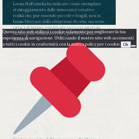
Lucca.
Nell’omelia ha indicato come esemplare
«l’atteggiamento delle minoranze creative:
realtà che, pur essendo piccole e fragili, non si
fanno bloccare dalla situazione di crisi, ma sono
capaci di intuire e praticare percorsi nuovi da
Questo sito web utilizza i cookie solamente per migliorare la tua
cui sorgono realtà diverse e per certi versi
esperienza di navigazione. Utilizzando il nostro sito web acconsenti
inedite».
a tutti i cookie in conformità con la nostra policy per i cookie.
Ok