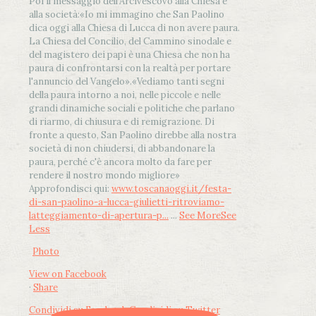
Poi il messaggio dell’Arcivescovo alla Chiesa e
alla società:
«Io mi immagino che San Paolino
dica oggi alla Chiesa di Lucca di non avere paura.
La Chiesa del Concilio, del Cammino sinodale e
del magistero dei papi è una Chiesa che non ha
paura di confrontarsi con la realtà per portare
l'annuncio del Vangelo»
.
«Vediamo tanti segni
della paura intorno a noi, nelle piccole e nelle
grandi dinamiche sociali e politiche che parlano
di riarmo, di chiusura e di remigrazione. Di
fronte a questo, San Paolino direbbe alla nostra
società di non chiudersi, di abbandonare la
paura, perché c'è ancora molto da fare per
rendere il nostro mondo migliore»
Approfondisci qui:
www.toscanaoggi.it/festa-
di-san-paolino-a-lucca-giulietti-ritroviamo-
latteggiamento-di-apertura-p...
...
See More
See
Less
Photo
View on Facebook
·
Share
Condividi su Facebook
Condividi su Twitter