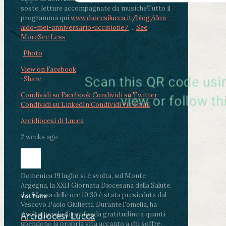
soste, letture accompagnate da musiche
Tutto il
programma qui:
www.diocesilucca.it/blog/don-
aldo-mei-anniversario-uccisione/
...
See
More
See Less
Photo
View on Facebook
·
Share
Condividi su Facebook
Condividi su Twitter
Condividi su LinkedIn
Condividi via email
Arcidiocesi di Lucca
2 weeks ago
Domenica 19 luglio si è svolta, sul Monte
Argegna, la XXII Giornata Diocesana della Salute.
.
La Messa delle ore 10:30 è stata presieduta dal
YouTube
Vescovo Paolo Giulietti. Durante l'omelia, ha
rivolto parole di profonda gratitudine a quanti
Arcidiocesi Lucca
spendono la propria vita accanto a chi soffre,