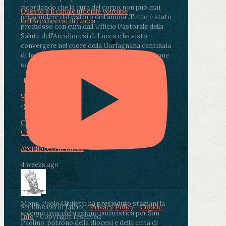
ricordando che la cura del corpo non può mai
Questo è il canale ufficiale youtube
prescindere dal ristoro dell'anima.
.
Tutto è stato
dell'Arcidiocesi di Lucca
promosso con cura dall'Ufficio Pastorale della
Salute dell'Arcidiocesi di Lucca e ha visto
convergere nel cuore della Garfagnana centinaia
di fedeli, operatori sanitari, volontari e persone
segnate dalla malattia.
...
See More
See Less
Photo
View on Facebook
·
Share
Condividi su Facebook
Condividi su Twitter
Condividi su LinkedIn
Condividi via email
Arcidiocesi di Lucca
4 weeks ago
Mons. Paolo Giulietti ha presieduto stamani la
Arcidiocesi di Lucca -
Privacy Policy
-
Cookie
solenne concelebrazione eucaristica per San
Info
- Copyright reserved
Paolino, patrono della diocesi e della città di