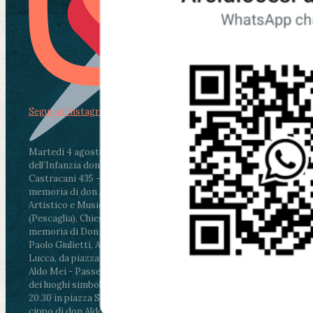
Segui su Instagram
Martedì 4 agosto2026
ore 11:30 - Lucca, Scuola
dell’Infanzia don Aldo Mei - Viale Castruccio
Castracani 435 - Inaugurazione murales in
memoria di don Aldo Mei curato dal Liceo
Artistico e Musicale “Passaglia”
.
ore 18 - Fiano
(Pescaglia), Chiesa parrocchiale - Messa in
memoria di Don Aldo Mei celebrata da mons.
Paolo Giulietti, Arcivescovo di Lucca
.
ore 20.30 -
Lucca, da piazza San Michele al Cippo di don
Aldo Mei - Passeggiata della Memoria in alcuni
dei luoghi simbolo della città. Ritrovo alle ore
20.30 in piazza San Michele con conclusione al
cippo di don Aldo Mei (Porta Elisa). Durante le