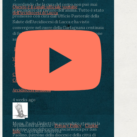
ricordando che la cura del corpo non può mai
Questo è il canale ufficiale youtube
prescindere dal ristoro dell'anima.
.
Tutto è stato
dell'Arcidiocesi di Lucca
promosso con cura dall'Ufficio Pastorale della
Salute dell'Arcidiocesi di Lucca e ha visto
convergere nel cuore della Garfagnana centinaia
di fedeli, operatori sanitari, volontari e persone
segnate dalla malattia.
...
See More
See Less
Photo
View on Facebook
·
Share
Condividi su Facebook
Condividi su Twitter
Condividi su LinkedIn
Condividi via email
Arcidiocesi di Lucca
4 weeks ago
Mons. Paolo Giulietti ha presieduto stamani la
Arcidiocesi di Lucca -
Privacy Policy
-
Cookie
solenne concelebrazione eucaristica per San
Info
- Copyright reserved
Paolino, patrono della diocesi e della città di