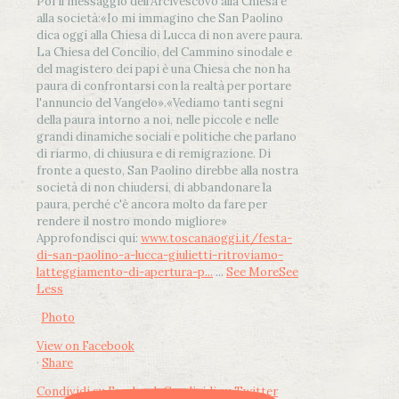
Poi il messaggio dell’Arcivescovo alla Chiesa e
alla società:
«Io mi immagino che San Paolino
dica oggi alla Chiesa di Lucca di non avere paura.
La Chiesa del Concilio, del Cammino sinodale e
del magistero dei papi è una Chiesa che non ha
paura di confrontarsi con la realtà per portare
l'annuncio del Vangelo»
.
«Vediamo tanti segni
della paura intorno a noi, nelle piccole e nelle
grandi dinamiche sociali e politiche che parlano
di riarmo, di chiusura e di remigrazione. Di
fronte a questo, San Paolino direbbe alla nostra
società di non chiudersi, di abbandonare la
paura, perché c'è ancora molto da fare per
rendere il nostro mondo migliore»
Approfondisci qui:
www.toscanaoggi.it/festa-
di-san-paolino-a-lucca-giulietti-ritroviamo-
latteggiamento-di-apertura-p...
...
See More
See
Less
Photo
View on Facebook
·
Share
Condividi su Facebook
Condividi su Twitter