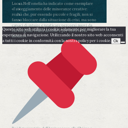
Lucca.
Nell’omelia ha indicato come esemplare
«l’atteggiamento delle minoranze creative:
realtà che, pur essendo piccole e fragili, non si
fanno bloccare dalla situazione di crisi, ma sono
capaci di intuire e praticare percorsi nuovi da
Questo sito web utilizza i cookie solamente per migliorare la tua
cui sorgono realtà diverse e per certi versi
esperienza di navigazione. Utilizzando il nostro sito web acconsenti
inedite».
a tutti i cookie in conformità con la nostra policy per i cookie.
Ok