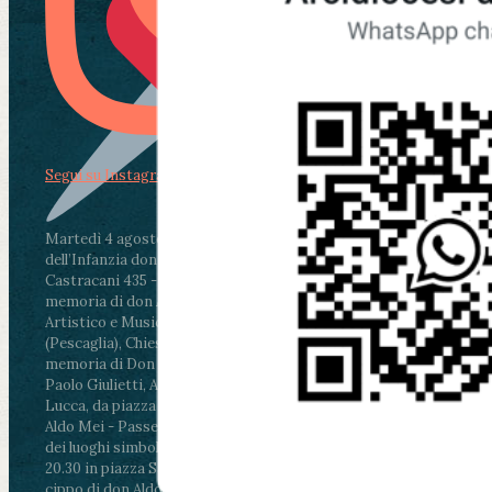
Segui su Instagram
Martedì 4 agosto2026
ore 11:30 - Lucca, Scuola
dell’Infanzia don Aldo Mei - Viale Castruccio
Castracani 435 - Inaugurazione murales in
memoria di don Aldo Mei curato dal Liceo
Artistico e Musicale “Passaglia”
.
ore 18 - Fiano
(Pescaglia), Chiesa parrocchiale - Messa in
memoria di Don Aldo Mei celebrata da mons.
Paolo Giulietti, Arcivescovo di Lucca
.
ore 20.30 -
Lucca, da piazza San Michele al Cippo di don
Aldo Mei - Passeggiata della Memoria in alcuni
dei luoghi simbolo della città. Ritrovo alle ore
20.30 in piazza San Michele con conclusione al
cippo di don Aldo Mei (Porta Elisa). Durante le