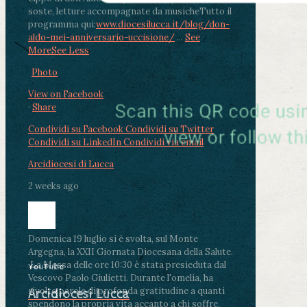
soste, letture accompagnate da musiche
Tutto il
programma qui:
www.diocesilucca.it/blog/don-
aldo-mei-anniversario-uccisione/
...
See
More
See Less
Photo
View on Facebook
·
Share
Condividi su Facebook
Condividi su Twitter
Condividi su LinkedIn
Condividi via email
Arcidiocesi di Lucca
2 weeks ago
Domenica 19 luglio si è svolta, sul Monte
Argegna, la XXII Giornata Diocesana della Salute.
.
La Messa delle ore 10:30 è stata presieduta dal
YouTube
Vescovo Paolo Giulietti. Durante l'omelia, ha
rivolto parole di profonda gratitudine a quanti
Arcidiocesi Lucca
spendono la propria vita accanto a chi soffre,