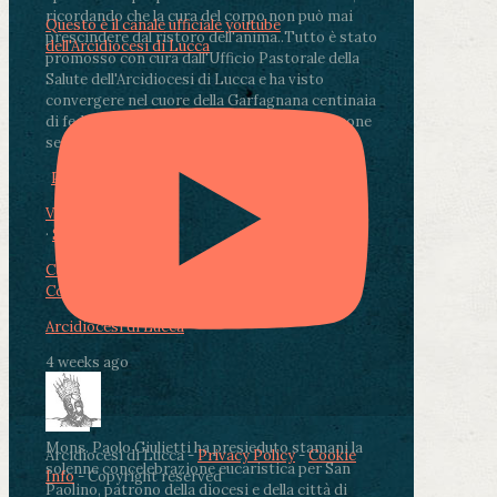
ricordando che la cura del corpo non può mai
Questo è il canale ufficiale youtube
prescindere dal ristoro dell'anima.
.
Tutto è stato
dell'Arcidiocesi di Lucca
promosso con cura dall'Ufficio Pastorale della
Salute dell'Arcidiocesi di Lucca e ha visto
convergere nel cuore della Garfagnana centinaia
di fedeli, operatori sanitari, volontari e persone
segnate dalla malattia.
...
See More
See Less
Photo
View on Facebook
·
Share
Condividi su Facebook
Condividi su Twitter
Condividi su LinkedIn
Condividi via email
Arcidiocesi di Lucca
4 weeks ago
Mons. Paolo Giulietti ha presieduto stamani la
Arcidiocesi di Lucca -
Privacy Policy
-
Cookie
solenne concelebrazione eucaristica per San
Info
- Copyright reserved
Paolino, patrono della diocesi e della città di