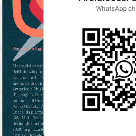
Segui su Instagram
Martedì 4 agosto2026
ore 11:30 - Lucca, Scuola
dell’Infanzia don Aldo Mei - Viale Castruccio
Castracani 435 - Inaugurazione murales in
memoria di don Aldo Mei curato dal Liceo
Artistico e Musicale “Passaglia”
.
ore 18 - Fiano
(Pescaglia), Chiesa parrocchiale - Messa in
memoria di Don Aldo Mei celebrata da mons.
Paolo Giulietti, Arcivescovo di Lucca
.
ore 20.30 -
Lucca, da piazza San Michele al Cippo di don
Aldo Mei - Passeggiata della Memoria in alcuni
dei luoghi simbolo della città. Ritrovo alle ore
20.30 in piazza San Michele con conclusione al
cippo di don Aldo Mei (Porta Elisa). Durante le