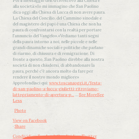
Poi il messaggio dell’Arcivescovo alla Chiesa e
alla società:
«Io mi immagino che San Paolino
dica oggi alla Chiesa di Lucca di non avere paura.
La Chiesa del Concilio, del Cammino sinodale e
del magistero dei papi è una Chiesa che non ha
paura di confrontarsi con la realtà per portare
l'annuncio del Vangelo»
.
«Vediamo tanti segni
della paura intorno a noi, nelle piccole e nelle
grandi dinamiche sociali e politiche che parlano
di riarmo, di chiusura e di remigrazione. Di
fronte a questo, San Paolino direbbe alla nostra
società di non chiudersi, di abbandonare la
paura, perché c'è ancora molto da fare per
rendere il nostro mondo migliore»
Approfondisci qui:
www.toscanaoggi.it/festa-
di-san-paolino-a-lucca-giulietti-ritroviamo-
latteggiamento-di-apertura-p...
...
See More
See
Less
Photo
View on Facebook
·
Share
Condividi su Facebook
Condividi su Twitter