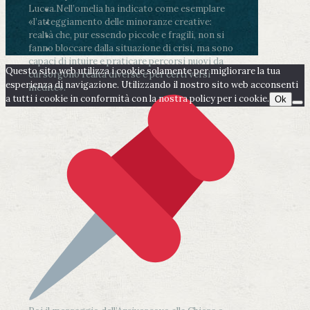
Lucca.
Nell’omelia ha indicato come esemplare
«l’atteggiamento delle minoranze creative:
realtà che, pur essendo piccole e fragili, non si
fanno bloccare dalla situazione di crisi, ma sono
capaci di intuire e praticare percorsi nuovi da
Questo sito web utilizza i cookie solamente per migliorare la tua
cui sorgono realtà diverse e per certi versi
esperienza di navigazione. Utilizzando il nostro sito web acconsenti
inedite».
a tutti i cookie in conformità con la nostra policy per i cookie.
Ok