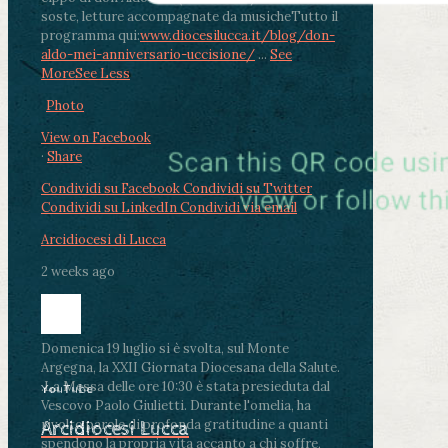
soste, letture accompagnate da musiche
Tutto il
programma qui:
www.diocesilucca.it/blog/don-
aldo-mei-anniversario-uccisione/
...
See
More
See Less
Photo
View on Facebook
·
Share
Condividi su Facebook
Condividi su Twitter
Condividi su LinkedIn
Condividi via email
Arcidiocesi di Lucca
2 weeks ago
Domenica 19 luglio si è svolta, sul Monte
Argegna, la XXII Giornata Diocesana della Salute.
.
La Messa delle ore 10:30 è stata presieduta dal
YouTube
Vescovo Paolo Giulietti. Durante l'omelia, ha
rivolto parole di profonda gratitudine a quanti
Arcidiocesi Lucca
spendono la propria vita accanto a chi soffre,