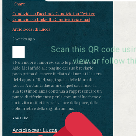
·
Share
Condividi su Facebook
Condividi su Twitter
Condividi su LinkedIn
Condividi via email
Arcidiocesi di Lucca
2 weeks ago
«Non muore l’amore»: sono le parole che don
Aldo Mei affidò alle pagine del suo breviario,
poco prima di essere fucilato dai nazisti, la sera
del 4 agosto 1944, sugli spalti delle Mura di
Lucca. A ottantadue anni da quel sacrificio, la
sua testimonianza continua a rappresentare un
punto di riferimento per la comunità lucchese e
un invito a riflettere sul valore della pace, della
solidarietà e della dignità umana.
YouTube
Arcidiocesi Lucca