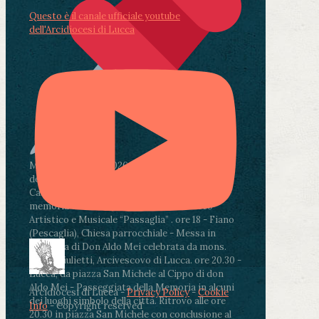
Questo è il canale ufficiale youtube
dell'Arcidiocesi di Lucca
Martedì 4 agosto2026
ore 11:30 - Lucca, Scuola
dell’Infanzia don Aldo Mei - Viale Castruccio
Castracani 435 - Inaugurazione murales in
memoria di don Aldo Mei curato dal Liceo
Artistico e Musicale “Passaglia”
.
ore 18 - Fiano
(Pescaglia), Chiesa parrocchiale - Messa in
memoria di Don Aldo Mei celebrata da mons.
Paolo Giulietti, Arcivescovo di Lucca
.
ore 20.30 -
Lucca, da piazza San Michele al Cippo di don
Aldo Mei - Passeggiata della Memoria in alcuni
Arcidiocesi di Lucca -
Privacy Policy
-
Cookie
dei luoghi simbolo della città. Ritrovo alle ore
Info
- Copyright reserved
20.30 in piazza San Michele con conclusione al