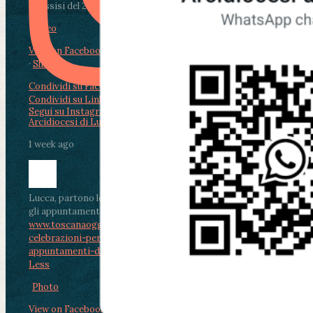
di Assisi del 2 Ag...
Video
View on Facebook
·
Share
Condividi su Facebook
Condividi su Twitter
Condividi su LinkedIn
Condividi via email
Segui su Instagram
Arcidiocesi di Lucca
1 week ago
Lucca, partono le celebrazioni per don Aldo Mei:
gli appuntamenti dal 2 al 4 agosto
www.toscanaoggi.it/lucca-partono-le-
celebrazioni-per-don-aldo-mei-gli-
appuntamenti-dal-2-al-4-ago...
...
See More
See
Less
Photo
View on Facebook