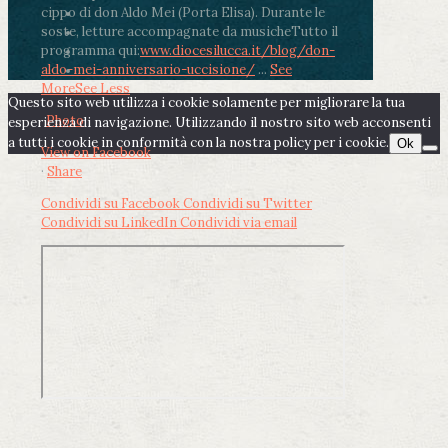
cippo di don Aldo Mei (Porta Elisa). Durante le
soste, letture accompagnate da musiche
Tutto il
programma qui:
www.diocesilucca.it/blog/don-
aldo-mei-anniversario-uccisione/
...
See
More
See Less
Questo sito web utilizza i cookie solamente per migliorare la tua
Photo
esperienza di navigazione. Utilizzando il nostro sito web acconsenti
a tutti i cookie in conformità con la nostra policy per i cookie.
Ok
View on Facebook
·
Share
Condividi su Facebook
Condividi su Twitter
Condividi su LinkedIn
Condividi via email