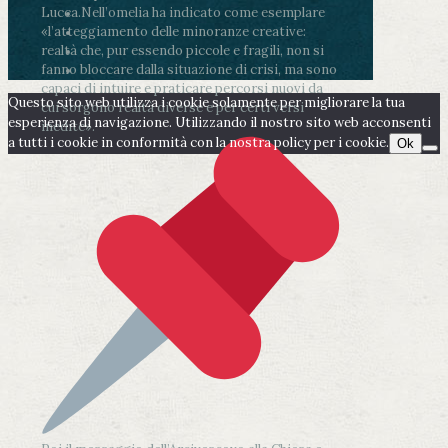
Lucca.
Nell’omelia ha indicato come esemplare
«l’atteggiamento delle minoranze creative:
realtà che, pur essendo piccole e fragili, non si
fanno bloccare dalla situazione di crisi, ma sono
capaci di intuire e praticare percorsi nuovi da
Questo sito web utilizza i cookie solamente per migliorare la tua
cui sorgono realtà diverse e per certi versi
esperienza di navigazione. Utilizzando il nostro sito web acconsenti
inedite».
a tutti i cookie in conformità con la nostra policy per i cookie.
Ok