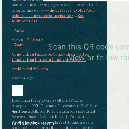
soste, letture accompagnate da musiche
Tutto il
programma qui:
www.diocesilucca.it/blog/don-
aldo-mei-anniversario-uccisione/
...
See
More
See Less
Photo
View on Facebook
·
Share
Condividi su Facebook
Condividi su Twitter
Condividi su LinkedIn
Condividi via email
Arcidiocesi di Lucca
2 weeks ago
Domenica 19 luglio si è svolta, sul Monte
Argegna, la XXII Giornata Diocesana della Salute.
.
La Messa delle ore 10:30 è stata presieduta dal
YouTube
Vescovo Paolo Giulietti. Durante l'omelia, ha
rivolto parole di profonda gratitudine a quanti
Arcidiocesi Lucca
spendono la propria vita accanto a chi soffre,