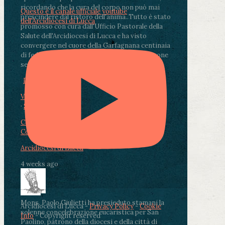
ricordando che la cura del corpo non può mai
Questo è il canale ufficiale youtube
prescindere dal ristoro dell'anima.
.
Tutto è stato
dell'Arcidiocesi di Lucca
promosso con cura dall'Ufficio Pastorale della
Salute dell'Arcidiocesi di Lucca e ha visto
convergere nel cuore della Garfagnana centinaia
di fedeli, operatori sanitari, volontari e persone
segnate dalla malattia.
...
See More
See Less
Photo
View on Facebook
·
Share
Condividi su Facebook
Condividi su Twitter
Condividi su LinkedIn
Condividi via email
Arcidiocesi di Lucca
4 weeks ago
Mons. Paolo Giulietti ha presieduto stamani la
Arcidiocesi di Lucca -
Privacy Policy
-
Cookie
solenne concelebrazione eucaristica per San
Info
- Copyright reserved
Paolino, patrono della diocesi e della città di