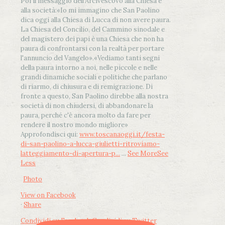
Poi il messaggio dell’Arcivescovo alla Chiesa e
alla società:
«Io mi immagino che San Paolino
dica oggi alla Chiesa di Lucca di non avere paura.
La Chiesa del Concilio, del Cammino sinodale e
del magistero dei papi è una Chiesa che non ha
paura di confrontarsi con la realtà per portare
l'annuncio del Vangelo»
.
«Vediamo tanti segni
della paura intorno a noi, nelle piccole e nelle
grandi dinamiche sociali e politiche che parlano
di riarmo, di chiusura e di remigrazione. Di
fronte a questo, San Paolino direbbe alla nostra
società di non chiudersi, di abbandonare la
paura, perché c'è ancora molto da fare per
rendere il nostro mondo migliore»
Approfondisci qui:
www.toscanaoggi.it/festa-
di-san-paolino-a-lucca-giulietti-ritroviamo-
latteggiamento-di-apertura-p...
...
See More
See
Less
Photo
View on Facebook
·
Share
Condividi su Facebook
Condividi su Twitter