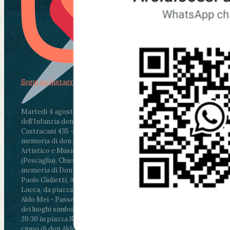
Segui su Instagram
Martedì 4 agosto2026
ore 11:30 - Lucca, Scuola
dell’Infanzia don Aldo Mei - Viale Castruccio
Castracani 435 - Inaugurazione murales in
memoria di don Aldo Mei curato dal Liceo
Artistico e Musicale “Passaglia”
.
ore 18 - Fiano
(Pescaglia), Chiesa parrocchiale - Messa in
memoria di Don Aldo Mei celebrata da mons.
Paolo Giulietti, Arcivescovo di Lucca
.
ore 20.30 -
Lucca, da piazza San Michele al Cippo di don
Aldo Mei - Passeggiata della Memoria in alcuni
dei luoghi simbolo della città. Ritrovo alle ore
20.30 in piazza San Michele con conclusione al
cippo di don Aldo Mei (Porta Elisa). Durante le