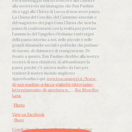
Poi il messaggio dell’Arcivescovo alla Chiesa e
alla società:
«Io mi immagino che San Paolino
dica oggi alla Chiesa di Lucca di non avere paura.
La Chiesa del Concilio, del Cammino sinodale e
del magistero dei papi è una Chiesa che non ha
paura di confrontarsi con la realtà per portare
l'annuncio del Vangelo»
.
«Vediamo tanti segni
della paura intorno a noi, nelle piccole e nelle
grandi dinamiche sociali e politiche che parlano
di riarmo, di chiusura e di remigrazione. Di
fronte a questo, San Paolino direbbe alla nostra
società di non chiudersi, di abbandonare la
paura, perché c'è ancora molto da fare per
rendere il nostro mondo migliore»
Approfondisci qui:
www.toscanaoggi.it/festa-
di-san-paolino-a-lucca-giulietti-ritroviamo-
latteggiamento-di-apertura-p...
...
See More
See
Less
Photo
View on Facebook
·
Share
Condividi su Facebook
Condividi su Twitter