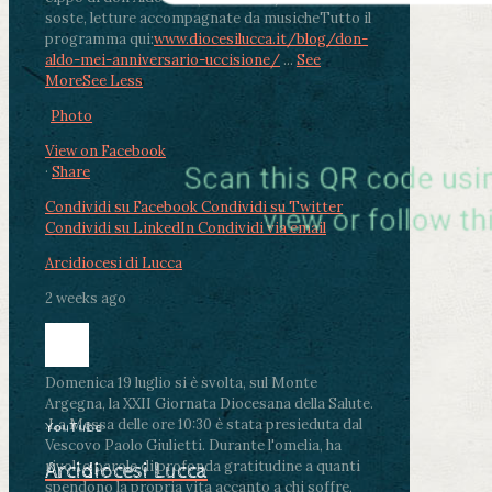
soste, letture accompagnate da musiche
Tutto il
programma qui:
www.diocesilucca.it/blog/don-
aldo-mei-anniversario-uccisione/
...
See
More
See Less
Photo
View on Facebook
·
Share
Condividi su Facebook
Condividi su Twitter
Condividi su LinkedIn
Condividi via email
Arcidiocesi di Lucca
2 weeks ago
Domenica 19 luglio si è svolta, sul Monte
Argegna, la XXII Giornata Diocesana della Salute.
.
La Messa delle ore 10:30 è stata presieduta dal
YouTube
Vescovo Paolo Giulietti. Durante l'omelia, ha
rivolto parole di profonda gratitudine a quanti
Arcidiocesi Lucca
spendono la propria vita accanto a chi soffre,