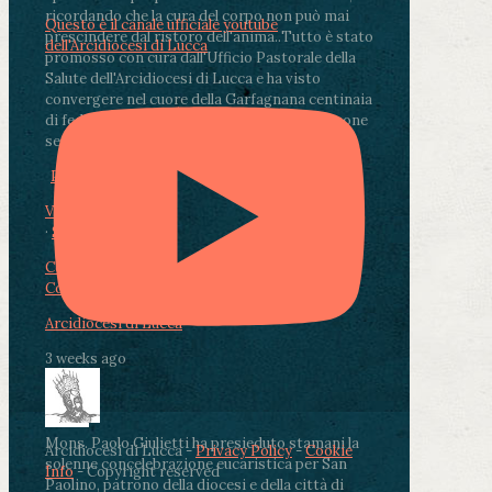
ricordando che la cura del corpo non può mai
Questo è il canale ufficiale youtube
prescindere dal ristoro dell'anima.
.
Tutto è stato
dell'Arcidiocesi di Lucca
promosso con cura dall'Ufficio Pastorale della
Salute dell'Arcidiocesi di Lucca e ha visto
convergere nel cuore della Garfagnana centinaia
di fedeli, operatori sanitari, volontari e persone
segnate dalla malattia.
...
See More
See Less
Photo
View on Facebook
·
Share
Condividi su Facebook
Condividi su Twitter
Condividi su LinkedIn
Condividi via email
Arcidiocesi di Lucca
3 weeks ago
Mons. Paolo Giulietti ha presieduto stamani la
Arcidiocesi di Lucca -
Privacy Policy
-
Cookie
solenne concelebrazione eucaristica per San
Info
- Copyright reserved
Paolino, patrono della diocesi e della città di