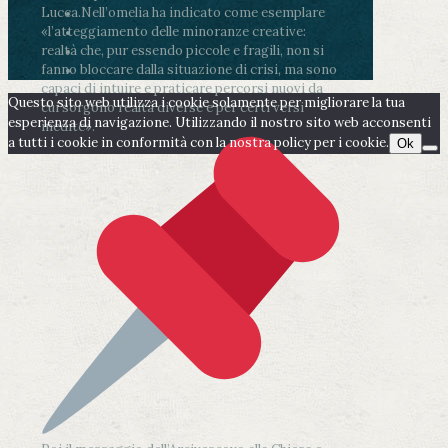
Lucca.
Nell’omelia ha indicato come esemplare
«l’atteggiamento delle minoranze creative:
realtà che, pur essendo piccole e fragili, non si
fanno bloccare dalla situazione di crisi, ma sono
capaci di intuire e praticare percorsi nuovi da
Questo sito web utilizza i cookie solamente per migliorare la tua
cui sorgono realtà diverse e per certi versi
esperienza di navigazione. Utilizzando il nostro sito web acconsenti
inedite».
a tutti i cookie in conformità con la nostra policy per i cookie.
Ok