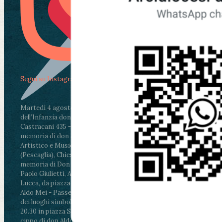
Segui su Instagram
Martedì 4 agosto2026
ore 11:30 - Lucca, Scuola
dell’Infanzia don Aldo Mei - Viale Castruccio
Castracani 435 - Inaugurazione murales in
memoria di don Aldo Mei curato dal Liceo
Artistico e Musicale “Passaglia”
.
ore 18 - Fiano
(Pescaglia), Chiesa parrocchiale - Messa in
memoria di Don Aldo Mei celebrata da mons.
Paolo Giulietti, Arcivescovo di Lucca
.
ore 20.30 -
Lucca, da piazza San Michele al Cippo di don
Aldo Mei - Passeggiata della Memoria in alcuni
dei luoghi simbolo della città. Ritrovo alle ore
20.30 in piazza San Michele con conclusione al
cippo di don Aldo Mei (Porta Elisa). Durante le