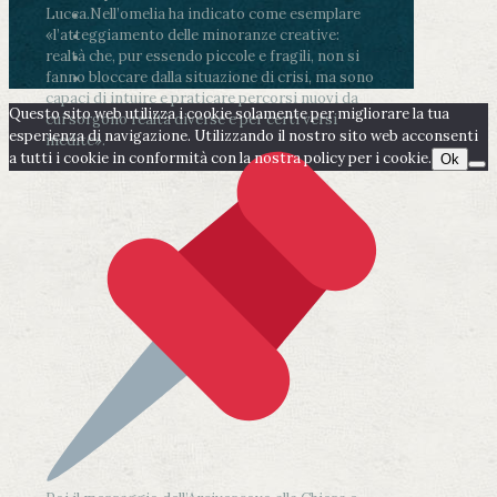
Lucca.
Nell’omelia ha indicato come esemplare
«l’atteggiamento delle minoranze creative:
realtà che, pur essendo piccole e fragili, non si
fanno bloccare dalla situazione di crisi, ma sono
capaci di intuire e praticare percorsi nuovi da
Questo sito web utilizza i cookie solamente per migliorare la tua
cui sorgono realtà diverse e per certi versi
esperienza di navigazione. Utilizzando il nostro sito web acconsenti
inedite».
a tutti i cookie in conformità con la nostra policy per i cookie.
Ok