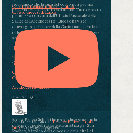
ricordando che la cura del corpo non può mai
Questo è il canale ufficiale youtube
prescindere dal ristoro dell'anima.
.
Tutto è stato
dell'Arcidiocesi di Lucca
promosso con cura dall'Ufficio Pastorale della
Salute dell'Arcidiocesi di Lucca e ha visto
convergere nel cuore della Garfagnana centinaia
di fedeli, operatori sanitari, volontari e persone
segnate dalla malattia.
...
See More
See Less
Photo
View on Facebook
·
Share
Condividi su Facebook
Condividi su Twitter
Condividi su LinkedIn
Condividi via email
Arcidiocesi di Lucca
4 weeks ago
Mons. Paolo Giulietti ha presieduto stamani la
Arcidiocesi di Lucca -
Privacy Policy
-
Cookie
solenne concelebrazione eucaristica per San
Info
- Copyright reserved
Paolino, patrono della diocesi e della città di