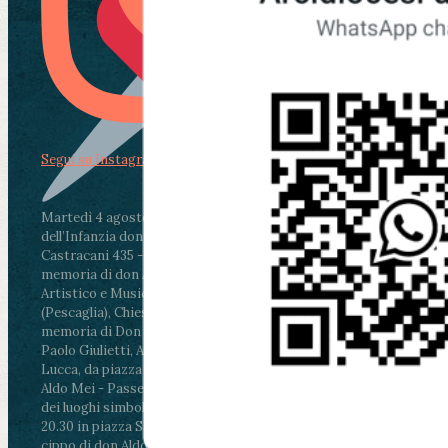
Segui su Instagram
Martedì 4 agosto2026
ore 11:30 - Lucca, Scuola
dell’Infanzia don Aldo Mei - Viale Castruccio
Castracani 435 - Inaugurazione murales in
memoria di don Aldo Mei curato dal Liceo
Artistico e Musicale “Passaglia”
.
ore 18 - Fiano
(Pescaglia), Chiesa parrocchiale - Messa in
memoria di Don Aldo Mei celebrata da mons.
Paolo Giulietti, Arcivescovo di Lucca
.
ore 20.30 -
Lucca, da piazza San Michele al Cippo di don
Aldo Mei - Passeggiata della Memoria in alcuni
dei luoghi simbolo della città. Ritrovo alle ore
20.30 in piazza San Michele con conclusione al
cippo di don Aldo Mei (Porta Elisa). Durante le