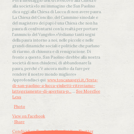
Poi il messaggio dell’Arcivescovo alla Chiesa e
alla società:
«Io mi immagino che San Paolino
dica oggi alla Chiesa di Lucca di non avere paura.
La Chiesa del Concilio, del Cammino sinodale e
del magistero dei papi è una Chiesa che non ha
paura di confrontarsi con la realtà per portare
l'annuncio del Vangelo»
.
«Vediamo tanti segni
della paura intorno a noi, nelle piccole e nelle
grandi dinamiche sociali e politiche che parlano
di riarmo, di chiusura e di remigrazione. Di
fronte a questo, San Paolino direbbe alla nostra
società di non chiudersi, di abbandonare la
paura, perché c'è ancora molto da fare per
rendere il nostro mondo migliore»
Approfondisci qui:
www.toscanaoggi.it/festa-
di-san-paolino-a-lucca-giulietti-ritroviamo-
latteggiamento-di-apertura-p...
...
See More
See
Less
Photo
View on Facebook
·
Share
Condividi su Facebook
Condividi su Twitter