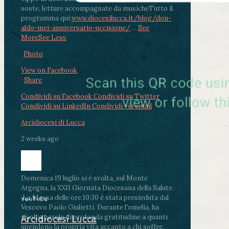
soste, letture accompagnate da musiche
Tutto il
programma qui:
www.diocesilucca.it/blog/don-
aldo-mei-anniversario-uccisione/
...
See
More
See Less
Photo
View on Facebook
·
Share
Condividi su Facebook
Condividi su Twitter
Condividi su LinkedIn
Condividi via email
Arcidiocesi di Lucca
2 weeks ago
Domenica 19 luglio si è svolta, sul Monte
Argegna, la XXII Giornata Diocesana della Salute.
.
La Messa delle ore 10:30 è stata presieduta dal
YouTube
Vescovo Paolo Giulietti. Durante l'omelia, ha
rivolto parole di profonda gratitudine a quanti
Arcidiocesi Lucca
spendono la propria vita accanto a chi soffre,