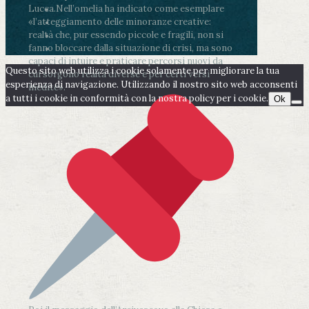
Lucca.
Nell’omelia ha indicato come esemplare
«l’atteggiamento delle minoranze creative:
realtà che, pur essendo piccole e fragili, non si
fanno bloccare dalla situazione di crisi, ma sono
capaci di intuire e praticare percorsi nuovi da
Questo sito web utilizza i cookie solamente per migliorare la tua
cui sorgono realtà diverse e per certi versi
esperienza di navigazione. Utilizzando il nostro sito web acconsenti
inedite».
a tutti i cookie in conformità con la nostra policy per i cookie.
Ok