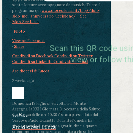
soste, letture accompagnate da musiche
Tutto il
programma qui:
www.diocesilucca.it/blog/don-
aldo-mei-anniversario-uccisione/
...
See
More
See Less
Photo
View on Facebook
·
Share
Condividi su Facebook
Condividi su Twitter
Condividi su LinkedIn
Condividi via email
Arcidiocesi di Lucca
2 weeks ago
Domenica 19 luglio si è svolta, sul Monte
Argegna, la XXII Giornata Diocesana della Salute.
.
La Messa delle ore 10:30 è stata presieduta dal
YouTube
Vescovo Paolo Giulietti. Durante l'omelia, ha
rivolto parole di profonda gratitudine a quanti
Arcidiocesi Lucca
spendono la propria vita accanto a chi soffre,