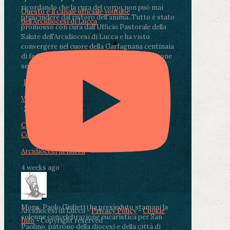
ricordando che la cura del corpo non può mai
Questo è il canale ufficiale youtube
prescindere dal ristoro dell'anima.
.
Tutto è stato
dell'Arcidiocesi di Lucca
promosso con cura dall'Ufficio Pastorale della
Salute dell'Arcidiocesi di Lucca e ha visto
convergere nel cuore della Garfagnana centinaia
di fedeli, operatori sanitari, volontari e persone
segnate dalla malattia.
...
See More
See Less
Photo
View on Facebook
·
Share
Condividi su Facebook
Condividi su Twitter
Condividi su LinkedIn
Condividi via email
Arcidiocesi di Lucca
4 weeks ago
Mons. Paolo Giulietti ha presieduto stamani la
Arcidiocesi di Lucca -
Privacy Policy
-
Cookie
solenne concelebrazione eucaristica per San
Info
- Copyright reserved
Paolino, patrono della diocesi e della città di