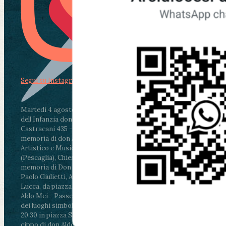
Segui su Instagram
Martedì 4 agosto2026
ore 11:30 - Lucca, Scuola
dell’Infanzia don Aldo Mei - Viale Castruccio
Castracani 435 - Inaugurazione murales in
memoria di don Aldo Mei curato dal Liceo
Artistico e Musicale “Passaglia”
.
ore 18 - Fiano
(Pescaglia), Chiesa parrocchiale - Messa in
memoria di Don Aldo Mei celebrata da mons.
Paolo Giulietti, Arcivescovo di Lucca
.
ore 20.30 -
Lucca, da piazza San Michele al Cippo di don
Aldo Mei - Passeggiata della Memoria in alcuni
dei luoghi simbolo della città. Ritrovo alle ore
20.30 in piazza San Michele con conclusione al
cippo di don Aldo Mei (Porta Elisa). Durante le