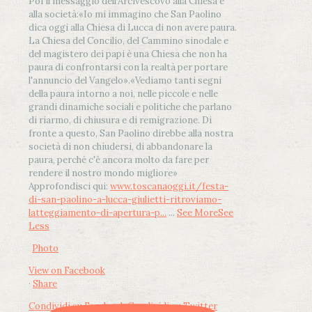
Poi il messaggio dell’Arcivescovo alla Chiesa e
alla società:
«Io mi immagino che San Paolino
dica oggi alla Chiesa di Lucca di non avere paura.
La Chiesa del Concilio, del Cammino sinodale e
del magistero dei papi è una Chiesa che non ha
paura di confrontarsi con la realtà per portare
l'annuncio del Vangelo»
.
«Vediamo tanti segni
della paura intorno a noi, nelle piccole e nelle
grandi dinamiche sociali e politiche che parlano
di riarmo, di chiusura e di remigrazione. Di
fronte a questo, San Paolino direbbe alla nostra
società di non chiudersi, di abbandonare la
paura, perché c'è ancora molto da fare per
rendere il nostro mondo migliore»
Approfondisci qui:
www.toscanaoggi.it/festa-
di-san-paolino-a-lucca-giulietti-ritroviamo-
latteggiamento-di-apertura-p...
...
See More
See
Less
Photo
View on Facebook
·
Share
Condividi su Facebook
Condividi su Twitter