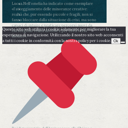
Lucca.
Nell’omelia ha indicato come esemplare
«l’atteggiamento delle minoranze creative:
realtà che, pur essendo piccole e fragili, non si
fanno bloccare dalla situazione di crisi, ma sono
capaci di intuire e praticare percorsi nuovi da
Questo sito web utilizza i cookie solamente per migliorare la tua
cui sorgono realtà diverse e per certi versi
esperienza di navigazione. Utilizzando il nostro sito web acconsenti
inedite».
a tutti i cookie in conformità con la nostra policy per i cookie.
Ok