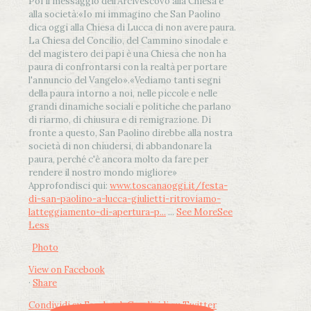
Poi il messaggio dell’Arcivescovo alla Chiesa e
alla società:
«Io mi immagino che San Paolino
dica oggi alla Chiesa di Lucca di non avere paura.
La Chiesa del Concilio, del Cammino sinodale e
del magistero dei papi è una Chiesa che non ha
paura di confrontarsi con la realtà per portare
l'annuncio del Vangelo»
.
«Vediamo tanti segni
della paura intorno a noi, nelle piccole e nelle
grandi dinamiche sociali e politiche che parlano
di riarmo, di chiusura e di remigrazione. Di
fronte a questo, San Paolino direbbe alla nostra
società di non chiudersi, di abbandonare la
paura, perché c'è ancora molto da fare per
rendere il nostro mondo migliore»
Approfondisci qui:
www.toscanaoggi.it/festa-
di-san-paolino-a-lucca-giulietti-ritroviamo-
latteggiamento-di-apertura-p...
...
See More
See
Less
Photo
View on Facebook
·
Share
Condividi su Facebook
Condividi su Twitter