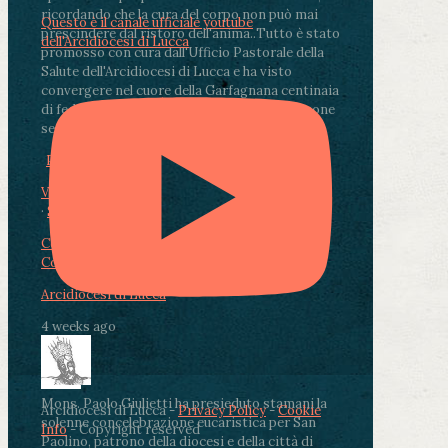
ricordando che la cura del corpo non può mai
Questo è il canale ufficiale youtube
prescindere dal ristoro dell'anima.
.
Tutto è stato
dell'Arcidiocesi di Lucca
promosso con cura dall'Ufficio Pastorale della
Salute dell'Arcidiocesi di Lucca e ha visto
convergere nel cuore della Garfagnana centinaia
di fedeli, operatori sanitari, volontari e persone
segnate dalla malattia.
...
See More
See Less
Photo
View on Facebook
·
Share
Condividi su Facebook
Condividi su Twitter
Condividi su LinkedIn
Condividi via email
Arcidiocesi di Lucca
4 weeks ago
Mons. Paolo Giulietti ha presieduto stamani la
Arcidiocesi di Lucca -
Privacy Policy
-
Cookie
solenne concelebrazione eucaristica per San
Info
- Copyright reserved
Paolino, patrono della diocesi e della città di