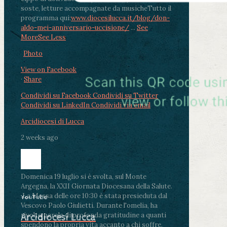
soste, letture accompagnate da musiche
Tutto il
programma qui:
www.diocesilucca.it/blog/don-
aldo-mei-anniversario-uccisione/
...
See
More
See Less
Photo
View on Facebook
·
Share
Condividi su Facebook
Condividi su Twitter
Condividi su LinkedIn
Condividi via email
Arcidiocesi di Lucca
2 weeks ago
Domenica 19 luglio si è svolta, sul Monte
Argegna, la XXII Giornata Diocesana della Salute.
.
La Messa delle ore 10:30 è stata presieduta dal
YouTube
Vescovo Paolo Giulietti. Durante l'omelia, ha
rivolto parole di profonda gratitudine a quanti
Arcidiocesi Lucca
spendono la propria vita accanto a chi soffre,