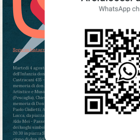
Segui su Instagram
Martedì 4 agosto2026
ore 11:30 - Lucca, Scuola
dell’Infanzia don Aldo Mei - Viale Castruccio
Castracani 435 - Inaugurazione murales in
memoria di don Aldo Mei curato dal Liceo
Artistico e Musicale “Passaglia”
.
ore 18 - Fiano
(Pescaglia), Chiesa parrocchiale - Messa in
memoria di Don Aldo Mei celebrata da mons.
Paolo Giulietti, Arcivescovo di Lucca
.
ore 20.30 -
Lucca, da piazza San Michele al Cippo di don
Aldo Mei - Passeggiata della Memoria in alcuni
dei luoghi simbolo della città. Ritrovo alle ore
20.30 in piazza San Michele con conclusione al
cippo di don Aldo Mei (Porta Elisa). Durante le