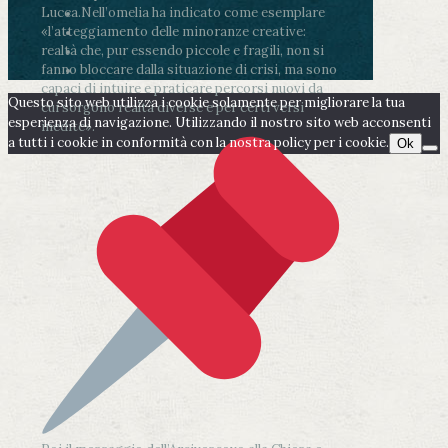
Lucca.
Nell’omelia ha indicato come esemplare
«l’atteggiamento delle minoranze creative:
realtà che, pur essendo piccole e fragili, non si
fanno bloccare dalla situazione di crisi, ma sono
capaci di intuire e praticare percorsi nuovi da
Questo sito web utilizza i cookie solamente per migliorare la tua
cui sorgono realtà diverse e per certi versi
esperienza di navigazione. Utilizzando il nostro sito web acconsenti
inedite».
a tutti i cookie in conformità con la nostra policy per i cookie.
Ok