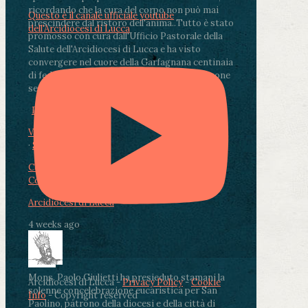
ricordando che la cura del corpo non può mai
Questo è il canale ufficiale youtube
prescindere dal ristoro dell'anima.
.
Tutto è stato
dell'Arcidiocesi di Lucca
promosso con cura dall'Ufficio Pastorale della
Salute dell'Arcidiocesi di Lucca e ha visto
convergere nel cuore della Garfagnana centinaia
di fedeli, operatori sanitari, volontari e persone
segnate dalla malattia.
...
See More
See Less
Photo
View on Facebook
·
Share
Condividi su Facebook
Condividi su Twitter
Condividi su LinkedIn
Condividi via email
Arcidiocesi di Lucca
4 weeks ago
Mons. Paolo Giulietti ha presieduto stamani la
Arcidiocesi di Lucca -
Privacy Policy
-
Cookie
solenne concelebrazione eucaristica per San
Info
- Copyright reserved
Paolino, patrono della diocesi e della città di