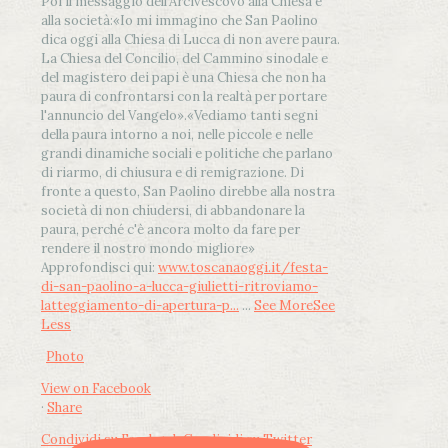
Poi il messaggio dell’Arcivescovo alla Chiesa e
alla società:
«Io mi immagino che San Paolino
dica oggi alla Chiesa di Lucca di non avere paura.
La Chiesa del Concilio, del Cammino sinodale e
del magistero dei papi è una Chiesa che non ha
paura di confrontarsi con la realtà per portare
l'annuncio del Vangelo»
.
«Vediamo tanti segni
della paura intorno a noi, nelle piccole e nelle
grandi dinamiche sociali e politiche che parlano
di riarmo, di chiusura e di remigrazione. Di
fronte a questo, San Paolino direbbe alla nostra
società di non chiudersi, di abbandonare la
paura, perché c'è ancora molto da fare per
rendere il nostro mondo migliore»
Approfondisci qui:
www.toscanaoggi.it/festa-
di-san-paolino-a-lucca-giulietti-ritroviamo-
latteggiamento-di-apertura-p...
...
See More
See
Less
Photo
View on Facebook
·
Share
Condividi su Facebook
Condividi su Twitter