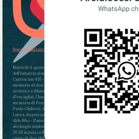
Segui su Instagram
Martedì 4 agosto2026
ore 11:30 - Lucca, Scuola
dell’Infanzia don Aldo Mei - Viale Castruccio
Castracani 435 - Inaugurazione murales in
memoria di don Aldo Mei curato dal Liceo
Artistico e Musicale “Passaglia”
.
ore 18 - Fiano
(Pescaglia), Chiesa parrocchiale - Messa in
memoria di Don Aldo Mei celebrata da mons.
Paolo Giulietti, Arcivescovo di Lucca
.
ore 20.30 -
Lucca, da piazza San Michele al Cippo di don
Aldo Mei - Passeggiata della Memoria in alcuni
dei luoghi simbolo della città. Ritrovo alle ore
20.30 in piazza San Michele con conclusione al
cippo di don Aldo Mei (Porta Elisa). Durante le