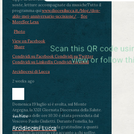
soste, letture accompagnate da musiche
Tutto il
programma qui:
www.diocesilucca.it/blog/don-
aldo-mei-anniversario-uccisione/
...
See
More
See Less
Photo
View on Facebook
·
Share
Condividi su Facebook
Condividi su Twitter
Condividi su LinkedIn
Condividi via email
Arcidiocesi di Lucca
2 weeks ago
Domenica 19 luglio si è svolta, sul Monte
Argegna, la XXII Giornata Diocesana della Salute.
.
La Messa delle ore 10:30 è stata presieduta dal
YouTube
Vescovo Paolo Giulietti. Durante l'omelia, ha
rivolto parole di profonda gratitudine a quanti
Arcidiocesi Lucca
spendono la propria vita accanto a chi soffre,