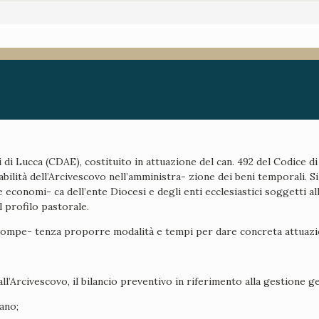
si di Lucca (CDAE), costituito in attuazione del can. 492 del Codice 
ilità dell’Arcivescovo nell’amministra- zione dei beni temporali. Si
conomi- ca dell’ente Diocesi e degli enti ecclesiastici soggetti all
l profilo pastorale.
a compe- tenza proporre modalità e tempi per dare concreta attuazion
l’Arcivescovo, il bilancio preventivo in riferimento alla gestione ge
ano;