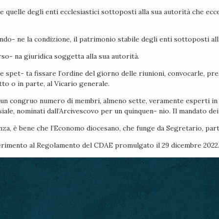
 quelle degli enti ecclesiastici sottoposti alla sua autorità che ecc
o- ne la condizione, il patrimonio stabile degli enti sottoposti all
rso- na giuridica soggetta alla sua autorità.
 spet- ta fissare l’ordine del giorno delle riunioni, convocarle, pre
to o in parte, al Vicario generale.
a un congruo numero di membri, almeno sette, veramente esperti in 
esiale, nominati dall’Arcivescovo per un quinquen- nio. Il mandato de
nza, è bene che l’Economo diocesano, che funge da Segretario, partec
ferimento al Regolamento del CDAE promulgato il 29 dicembre 2022