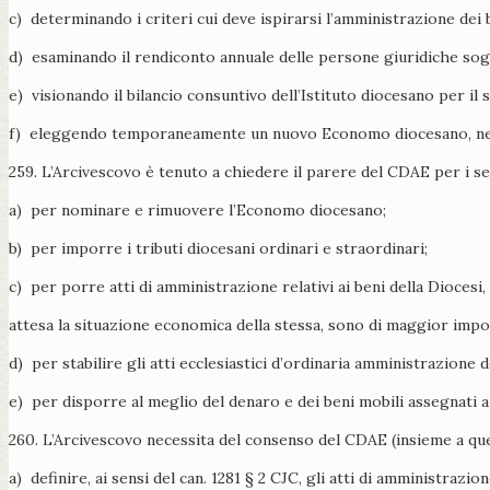
c) determinando i criteri cui deve ispirarsi l’amministrazione dei 
d) esaminando il rendiconto annuale delle persone giuridiche sogg
e) visionando il bilancio consuntivo dell’Istituto diocesano per i
f) eleggendo temporaneamente un nuovo Economo diocesano, nel ca
259. L’Arcivescovo è tenuto a chiedere il parere del CDAE per i se
a) per nominare e rimuovere l’Economo diocesano;
b) per imporre i tributi diocesani ordinari e straordinari;
c) per porre atti di amministrazione relativi ai beni della Diocesi,
attesa la situazione economica della stessa, sono di maggior impo
d) per stabilire gli atti ecclesiastici d’ordinaria amministrazione 
e) per disporre al meglio del denaro e dei beni mobili assegnati a t
260. L’Arcivescovo necessita del consenso del CDAE (insieme a quel
a) definire, ai sensi del can. 1281 § 2 CJC, gli atti di amministrazi