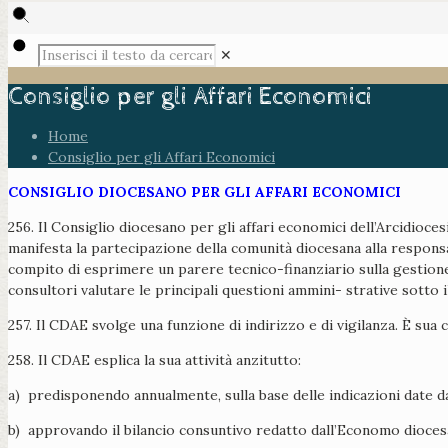
✕
Consiglio per gli Affari Economici
Home
Consiglio per gli Affari Economici
CONSIGLIO DIOCESANO PER GLI AFFARI ECONOMICI
256. Il Consiglio diocesano per gli affari economici dell’Arcidioce
manifesta la partecipazione della comunità diocesana alla responsab
compito di esprimere un parere tecnico-finanziario sulla gestione e
consultori valutare le principali questioni ammini- strative sotto i
257. Il CDAE svolge una funzione di indirizzo e di vigilanza. È su
258. Il CDAE esplica la sua attività anzitutto:
a) predisponendo annualmente, sulla base delle indicazioni date dal
b) approvando il bilancio consuntivo redatto dall’Economo dioces