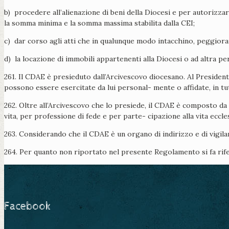
b) procedere all’alienazione di beni della Diocesi e per autorizzare
la somma minima e la somma massima stabilita dalla CEI;
c) dar corso agli atti che in qualunque modo intacchino, peggiorand
d) la locazione di immobili appartenenti alla Diocesi o ad altra pe
261. Il CDAE è presieduto dall’Arcivescovo diocesano. Al Presidente
possono essere esercitate da lui personal- mente o affidate, in tut
262. Oltre all’Arcivescovo che lo presiede, il CDAE è composto d
vita, per professione di fede e per parte- cipazione alla vita eccl
263. Considerando che il CDAE è un organo di indirizzo e di vigila
264. Per quanto non riportato nel presente Regolamento si fa ri
Facebook