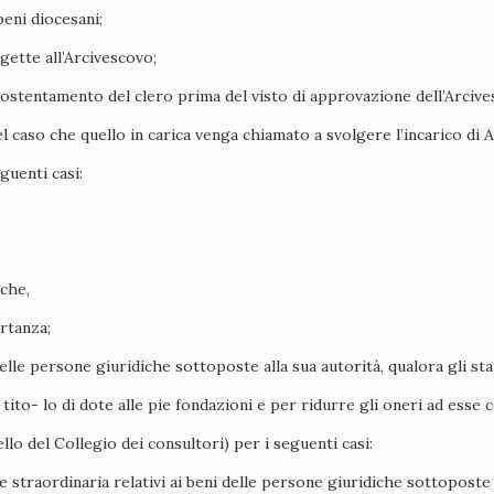
beni diocesani;
ette all’Arcivescovo;
l sostentamento del clero prima del visto di approvazione dell’Arcive
so che quello in carica venga chiamato a svolgere l’incarico di 
guenti casi:
 che,
rtanza;
delle persone giuridiche sottoposte alla sua autorità, qualora gli sta
ito- lo di dote alle pie fondazioni e per ridurre gli oneri ad esse co
lo del Collegio dei consultori) per i seguenti casi:
one straordinaria relativi ai beni delle persone giuridiche sottoposte 