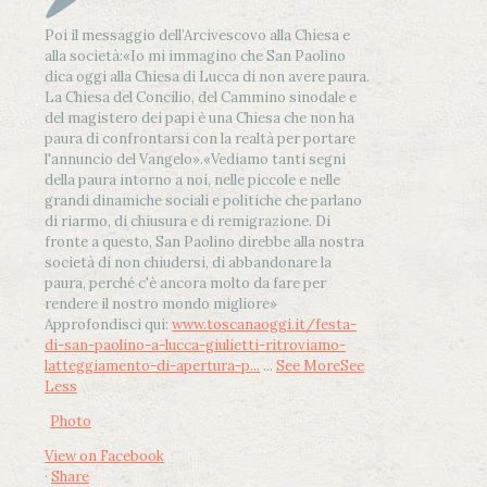
Poi il messaggio dell’Arcivescovo alla Chiesa e
alla società:
«Io mi immagino che San Paolino
dica oggi alla Chiesa di Lucca di non avere paura.
La Chiesa del Concilio, del Cammino sinodale e
del magistero dei papi è una Chiesa che non ha
paura di confrontarsi con la realtà per portare
l'annuncio del Vangelo»
.
«Vediamo tanti segni
della paura intorno a noi, nelle piccole e nelle
grandi dinamiche sociali e politiche che parlano
di riarmo, di chiusura e di remigrazione. Di
fronte a questo, San Paolino direbbe alla nostra
società di non chiudersi, di abbandonare la
paura, perché c'è ancora molto da fare per
rendere il nostro mondo migliore»
Approfondisci qui:
www.toscanaoggi.it/festa-
di-san-paolino-a-lucca-giulietti-ritroviamo-
latteggiamento-di-apertura-p...
...
See More
See
Less
Photo
View on Facebook
·
Share