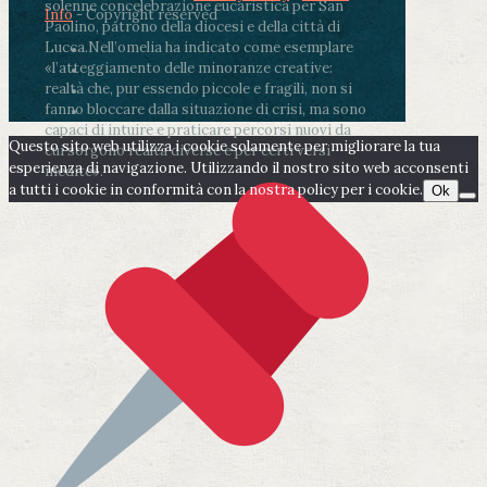
solenne concelebrazione eucaristica per San
Info
- Copyright reserved
Paolino, patrono della diocesi e della città di
Lucca.
Nell’omelia ha indicato come esemplare
«l’atteggiamento delle minoranze creative:
realtà che, pur essendo piccole e fragili, non si
fanno bloccare dalla situazione di crisi, ma sono
capaci di intuire e praticare percorsi nuovi da
Questo sito web utilizza i cookie solamente per migliorare la tua
cui sorgono realtà diverse e per certi versi
esperienza di navigazione. Utilizzando il nostro sito web acconsenti
inedite».
a tutti i cookie in conformità con la nostra policy per i cookie.
Ok