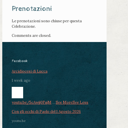
Prenotazioni
Le prenotazioni sono chiuse per questa
Celebrazione.
Comments are closed.
Facebook
Arcidiocesi di Lucca
1 week ago
youtu.be/5cAwjj0FujM
...
See More
See Less
Con gli occhi di Paolo del 1 Agosto 2026
youtu.be