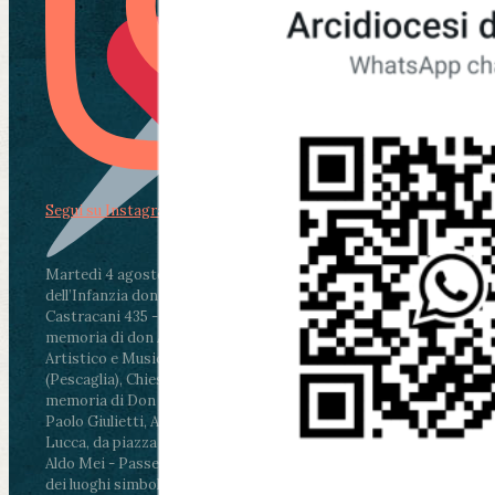
Segui su Instagram
Martedì 4 agosto2026
ore 11:30 - Lucca, Scuola
dell’Infanzia don Aldo Mei - Viale Castruccio
Castracani 435 - Inaugurazione murales in
memoria di don Aldo Mei curato dal Liceo
Artistico e Musicale “Passaglia”
.
ore 18 - Fiano
(Pescaglia), Chiesa parrocchiale - Messa in
memoria di Don Aldo Mei celebrata da mons.
Paolo Giulietti, Arcivescovo di Lucca
.
ore 20.30 -
Lucca, da piazza San Michele al Cippo di don
Aldo Mei - Passeggiata della Memoria in alcuni
dei luoghi simbolo della città. Ritrovo alle ore