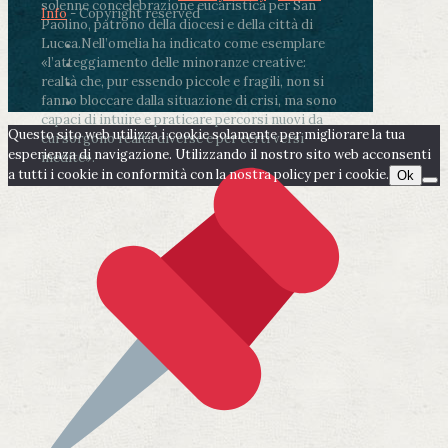
solenne concelebrazione eucaristica per San
Info
- Copyright reserved
Paolino, patrono della diocesi e della città di
Lucca.
Nell’omelia ha indicato come esemplare
«l’atteggiamento delle minoranze creative:
realtà che, pur essendo piccole e fragili, non si
fanno bloccare dalla situazione di crisi, ma sono
capaci di intuire e praticare percorsi nuovi da
Questo sito web utilizza i cookie solamente per migliorare la tua
cui sorgono realtà diverse e per certi versi
esperienza di navigazione. Utilizzando il nostro sito web acconsenti
inedite».
a tutti i cookie in conformità con la nostra policy per i cookie.
Ok