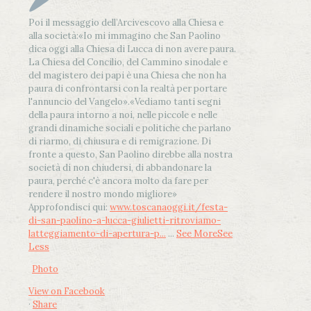
Poi il messaggio dell’Arcivescovo alla Chiesa e
alla società:
«Io mi immagino che San Paolino
dica oggi alla Chiesa di Lucca di non avere paura.
La Chiesa del Concilio, del Cammino sinodale e
del magistero dei papi è una Chiesa che non ha
paura di confrontarsi con la realtà per portare
l'annuncio del Vangelo»
.
«Vediamo tanti segni
della paura intorno a noi, nelle piccole e nelle
grandi dinamiche sociali e politiche che parlano
di riarmo, di chiusura e di remigrazione. Di
fronte a questo, San Paolino direbbe alla nostra
società di non chiudersi, di abbandonare la
paura, perché c'è ancora molto da fare per
rendere il nostro mondo migliore»
Approfondisci qui:
www.toscanaoggi.it/festa-
di-san-paolino-a-lucca-giulietti-ritroviamo-
latteggiamento-di-apertura-p...
...
See More
See
Less
Photo
View on Facebook
·
Share