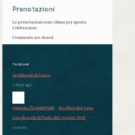
Prenotazioni
Le prenotazioni sono chiuse per questa
Celebrazione.
Comments are closed.
Facebook
Arcidiocesi di Lucca
7 days ago
youtu.be/5cAwjj0FujM
...
See More
See Less
Con gli occhi di Paolo del 1 Agosto 2026
youtu.be