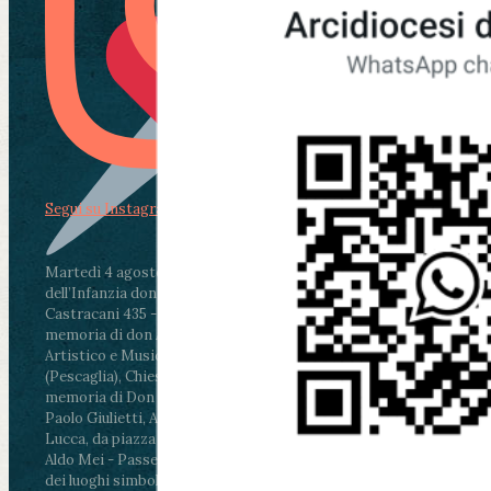
Segui su Instagram
Martedì 4 agosto2026
ore 11:30 - Lucca, Scuola
dell’Infanzia don Aldo Mei - Viale Castruccio
Castracani 435 - Inaugurazione murales in
memoria di don Aldo Mei curato dal Liceo
Artistico e Musicale “Passaglia”
.
ore 18 - Fiano
(Pescaglia), Chiesa parrocchiale - Messa in
memoria di Don Aldo Mei celebrata da mons.
Paolo Giulietti, Arcivescovo di Lucca
.
ore 20.30 -
Lucca, da piazza San Michele al Cippo di don
Aldo Mei - Passeggiata della Memoria in alcuni
dei luoghi simbolo della città. Ritrovo alle ore