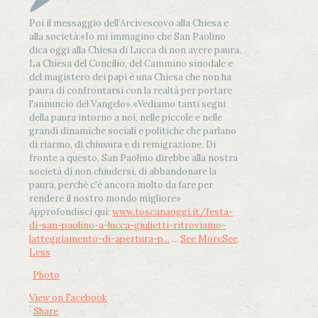
Poi il messaggio dell’Arcivescovo alla Chiesa e
alla società:
«Io mi immagino che San Paolino
dica oggi alla Chiesa di Lucca di non avere paura.
La Chiesa del Concilio, del Cammino sinodale e
del magistero dei papi è una Chiesa che non ha
paura di confrontarsi con la realtà per portare
l'annuncio del Vangelo»
.
«Vediamo tanti segni
della paura intorno a noi, nelle piccole e nelle
grandi dinamiche sociali e politiche che parlano
di riarmo, di chiusura e di remigrazione. Di
fronte a questo, San Paolino direbbe alla nostra
società di non chiudersi, di abbandonare la
paura, perché c'è ancora molto da fare per
rendere il nostro mondo migliore»
Approfondisci qui:
www.toscanaoggi.it/festa-
di-san-paolino-a-lucca-giulietti-ritroviamo-
latteggiamento-di-apertura-p...
...
See More
See
Less
Photo
View on Facebook
·
Share