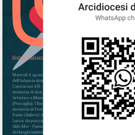
Segui su Instagram
Martedì 4 agosto2026
ore 11:30 - Lucca, Scuola
dell’Infanzia don Aldo Mei - Viale Castruccio
Castracani 435 - Inaugurazione murales in
memoria di don Aldo Mei curato dal Liceo
Artistico e Musicale “Passaglia”
.
ore 18 - Fiano
(Pescaglia), Chiesa parrocchiale - Messa in
memoria di Don Aldo Mei celebrata da mons.
Paolo Giulietti, Arcivescovo di Lucca
.
ore 20.30 -
Lucca, da piazza San Michele al Cippo di don
Aldo Mei - Passeggiata della Memoria in alcuni
dei luoghi simbolo della città. Ritrovo alle ore