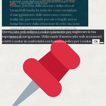
solenne concelebrazione eucaristica per San
Info
- Copyright reserved
Paolino, patrono della diocesi e della città di
Lucca.
Nell’omelia ha indicato come esemplare
«l’atteggiamento delle minoranze creative:
realtà che, pur essendo piccole e fragili, non si
fanno bloccare dalla situazione di crisi, ma sono
capaci di intuire e praticare percorsi nuovi da
Questo sito web utilizza i cookie solamente per migliorare la tua
cui sorgono realtà diverse e per certi versi
esperienza di navigazione. Utilizzando il nostro sito web acconsenti
inedite».
a tutti i cookie in conformità con la nostra policy per i cookie.
Ok