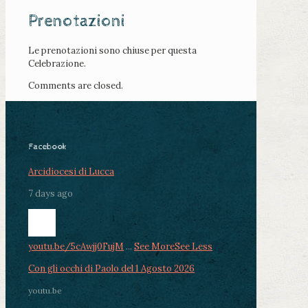
Prenotazioni
Le prenotazioni sono chiuse per questa
Celebrazione.
Comments are closed.
Facebook
Arcidiocesi di Lucca
7 days ago
youtu.be/5cAwjj0FujM
...
See More
See Less
Con gli occhi di Paolo del 1 Agosto 2026
youtu.be