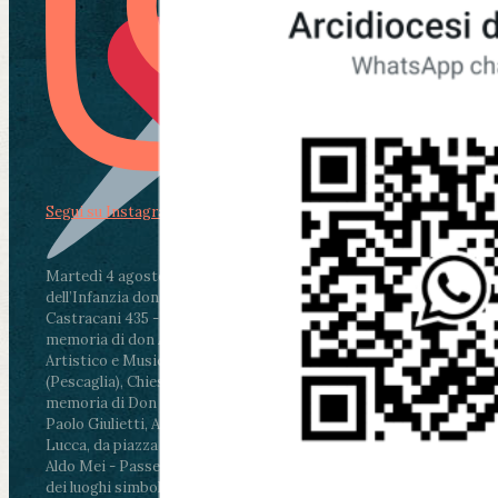
Segui su Instagram
Martedì 4 agosto2026
ore 11:30 - Lucca, Scuola
dell’Infanzia don Aldo Mei - Viale Castruccio
Castracani 435 - Inaugurazione murales in
memoria di don Aldo Mei curato dal Liceo
Artistico e Musicale “Passaglia”
.
ore 18 - Fiano
(Pescaglia), Chiesa parrocchiale - Messa in
memoria di Don Aldo Mei celebrata da mons.
Paolo Giulietti, Arcivescovo di Lucca
.
ore 20.30 -
Lucca, da piazza San Michele al Cippo di don
Aldo Mei - Passeggiata della Memoria in alcuni
dei luoghi simbolo della città. Ritrovo alle ore