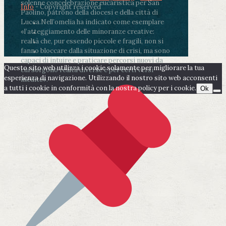
solenne concelebrazione eucaristica per San
Info
- Copyright reserved
Paolino, patrono della diocesi e della città di
Lucca.
Nell’omelia ha indicato come esemplare
«l’atteggiamento delle minoranze creative:
realtà che, pur essendo piccole e fragili, non si
fanno bloccare dalla situazione di crisi, ma sono
capaci di intuire e praticare percorsi nuovi da
Questo sito web utilizza i cookie solamente per migliorare la tua
cui sorgono realtà diverse e per certi versi
esperienza di navigazione. Utilizzando il nostro sito web acconsenti
inedite».
a tutti i cookie in conformità con la nostra policy per i cookie.
Ok