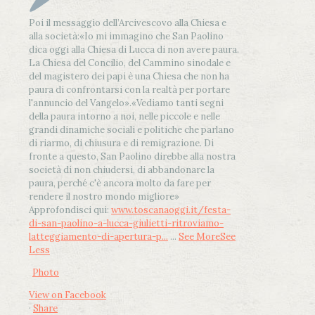
Poi il messaggio dell’Arcivescovo alla Chiesa e
alla società:
«Io mi immagino che San Paolino
dica oggi alla Chiesa di Lucca di non avere paura.
La Chiesa del Concilio, del Cammino sinodale e
del magistero dei papi è una Chiesa che non ha
paura di confrontarsi con la realtà per portare
l'annuncio del Vangelo»
.
«Vediamo tanti segni
della paura intorno a noi, nelle piccole e nelle
grandi dinamiche sociali e politiche che parlano
di riarmo, di chiusura e di remigrazione. Di
fronte a questo, San Paolino direbbe alla nostra
società di non chiudersi, di abbandonare la
paura, perché c'è ancora molto da fare per
rendere il nostro mondo migliore»
Approfondisci qui:
www.toscanaoggi.it/festa-
di-san-paolino-a-lucca-giulietti-ritroviamo-
latteggiamento-di-apertura-p...
...
See More
See
Less
Photo
View on Facebook
·
Share