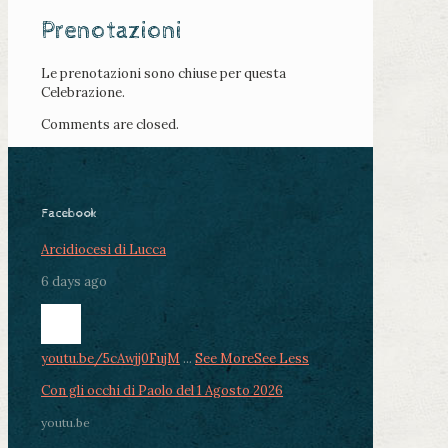
Prenotazioni
Le prenotazioni sono chiuse per questa
Celebrazione.
Comments are closed.
Facebook
Arcidiocesi di Lucca
6 days ago
youtu.be/5cAwjj0FujM
...
See More
See Less
Con gli occhi di Paolo del 1 Agosto 2026
youtu.be