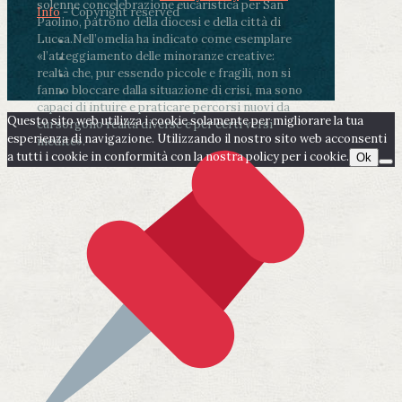
solenne concelebrazione eucaristica per San
Info
- Copyright reserved
Paolino, patrono della diocesi e della città di
Lucca.
Nell’omelia ha indicato come esemplare
«l’atteggiamento delle minoranze creative:
realtà che, pur essendo piccole e fragili, non si
fanno bloccare dalla situazione di crisi, ma sono
capaci di intuire e praticare percorsi nuovi da
Questo sito web utilizza i cookie solamente per migliorare la tua
cui sorgono realtà diverse e per certi versi
esperienza di navigazione. Utilizzando il nostro sito web acconsenti
inedite».
a tutti i cookie in conformità con la nostra policy per i cookie.
Ok