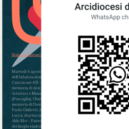
Segui su Instagram
Martedì 4 agosto2026
ore 11:30 - Lucca, Scuola
dell’Infanzia don Aldo Mei - Viale Castruccio
Castracani 435 - Inaugurazione murales in
memoria di don Aldo Mei curato dal Liceo
Artistico e Musicale “Passaglia”
.
ore 18 - Fiano
(Pescaglia), Chiesa parrocchiale - Messa in
memoria di Don Aldo Mei celebrata da mons.
Paolo Giulietti, Arcivescovo di Lucca
.
ore 20.30 -
Lucca, da piazza San Michele al Cippo di don
Aldo Mei - Passeggiata della Memoria in alcuni
dei luoghi simbolo della città. Ritrovo alle ore