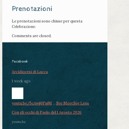
Prenotazioni
Le prenotazioni sono chiuse per questa
Celebrazione.
Comments are closed.
Facebook
Arcidiocesi di Lucca
1 week ago
youtu.be/5cAwjj0FujM
...
See More
See Less
Con gli occhi di Paolo del 1 Agosto 2026
youtu.be