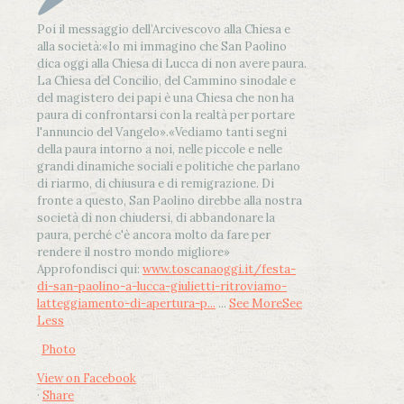
Poi il messaggio dell’Arcivescovo alla Chiesa e
alla società:
«Io mi immagino che San Paolino
dica oggi alla Chiesa di Lucca di non avere paura.
La Chiesa del Concilio, del Cammino sinodale e
del magistero dei papi è una Chiesa che non ha
paura di confrontarsi con la realtà per portare
l'annuncio del Vangelo»
.
«Vediamo tanti segni
della paura intorno a noi, nelle piccole e nelle
grandi dinamiche sociali e politiche che parlano
di riarmo, di chiusura e di remigrazione. Di
fronte a questo, San Paolino direbbe alla nostra
società di non chiudersi, di abbandonare la
paura, perché c'è ancora molto da fare per
rendere il nostro mondo migliore»
Approfondisci qui:
www.toscanaoggi.it/festa-
di-san-paolino-a-lucca-giulietti-ritroviamo-
latteggiamento-di-apertura-p...
...
See More
See
Less
Photo
View on Facebook
·
Share