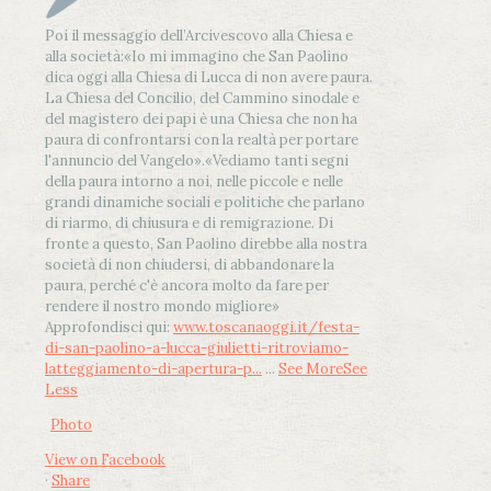
Poi il messaggio dell’Arcivescovo alla Chiesa e
alla società:
«Io mi immagino che San Paolino
dica oggi alla Chiesa di Lucca di non avere paura.
La Chiesa del Concilio, del Cammino sinodale e
del magistero dei papi è una Chiesa che non ha
paura di confrontarsi con la realtà per portare
l'annuncio del Vangelo»
.
«Vediamo tanti segni
della paura intorno a noi, nelle piccole e nelle
grandi dinamiche sociali e politiche che parlano
di riarmo, di chiusura e di remigrazione. Di
fronte a questo, San Paolino direbbe alla nostra
società di non chiudersi, di abbandonare la
paura, perché c'è ancora molto da fare per
rendere il nostro mondo migliore»
Approfondisci qui:
www.toscanaoggi.it/festa-
di-san-paolino-a-lucca-giulietti-ritroviamo-
latteggiamento-di-apertura-p...
...
See More
See
Less
Photo
View on Facebook
·
Share