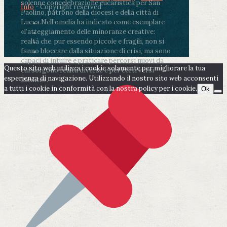
solenne concelebrazione eucaristica per San
Info
- Copyright reserved
Paolino, patrono della diocesi e della città di
Lucca.
Nell’omelia ha indicato come esemplare
«l’atteggiamento delle minoranze creative:
realtà che, pur essendo piccole e fragili, non si
fanno bloccare dalla situazione di crisi, ma sono
capaci di intuire e praticare percorsi nuovi da
Questo sito web utilizza i cookie solamente per migliorare la tua
cui sorgono realtà diverse e per certi versi
esperienza di navigazione. Utilizzando il nostro sito web acconsenti
inedite».
a tutti i cookie in conformità con la nostra policy per i cookie.
Ok