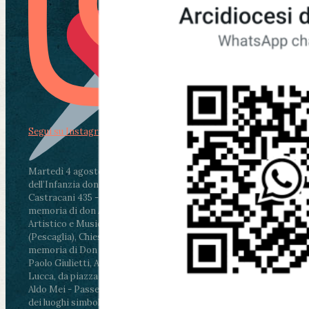
Segui su Instagram
Martedì 4 agosto2026
ore 11:30 - Lucca, Scuola
dell’Infanzia don Aldo Mei - Viale Castruccio
Castracani 435 - Inaugurazione murales in
memoria di don Aldo Mei curato dal Liceo
Artistico e Musicale “Passaglia”
.
ore 18 - Fiano
(Pescaglia), Chiesa parrocchiale - Messa in
memoria di Don Aldo Mei celebrata da mons.
Paolo Giulietti, Arcivescovo di Lucca
.
ore 20.30 -
Lucca, da piazza San Michele al Cippo di don
Aldo Mei - Passeggiata della Memoria in alcuni
dei luoghi simbolo della città. Ritrovo alle ore