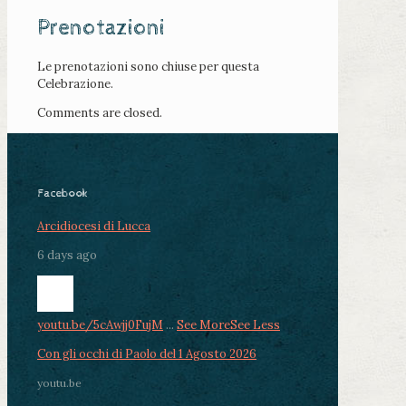
Prenotazioni
Le prenotazioni sono chiuse per questa
Celebrazione.
Comments are closed.
Facebook
Arcidiocesi di Lucca
6 days ago
youtu.be/5cAwjj0FujM
...
See More
See Less
Con gli occhi di Paolo del 1 Agosto 2026
youtu.be