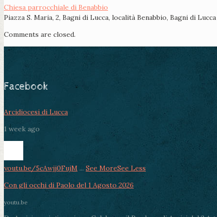
Chiesa parrocchiale di Benabbio
Piazza S. Maria, 2, Bagni di Lucca, località Benabbio, Bagni di Lucca
Comments are closed.
Facebook
Arcidiocesi di Lucca
1 week ago
youtu.be/5cAwjj0FujM
...
See More
See Less
Con gli occhi di Paolo del 1 Agosto 2026
youtu.be