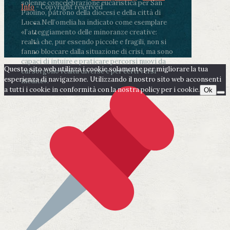
solenne concelebrazione eucaristica per San
Info
- Copyright reserved
Paolino, patrono della diocesi e della città di
Lucca.
Nell’omelia ha indicato come esemplare
«l’atteggiamento delle minoranze creative:
realtà che, pur essendo piccole e fragili, non si
fanno bloccare dalla situazione di crisi, ma sono
capaci di intuire e praticare percorsi nuovi da
Questo sito web utilizza i cookie solamente per migliorare la tua
cui sorgono realtà diverse e per certi versi
esperienza di navigazione. Utilizzando il nostro sito web acconsenti
inedite».
a tutti i cookie in conformità con la nostra policy per i cookie.
Ok