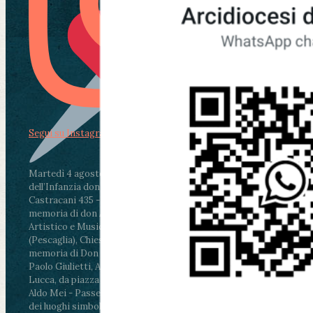
Segui su Instagram
Martedì 4 agosto2026
ore 11:30 - Lucca, Scuola
dell’Infanzia don Aldo Mei - Viale Castruccio
Castracani 435 - Inaugurazione murales in
memoria di don Aldo Mei curato dal Liceo
Artistico e Musicale “Passaglia”
.
ore 18 - Fiano
(Pescaglia), Chiesa parrocchiale - Messa in
memoria di Don Aldo Mei celebrata da mons.
Paolo Giulietti, Arcivescovo di Lucca
.
ore 20.30 -
Lucca, da piazza San Michele al Cippo di don
Aldo Mei - Passeggiata della Memoria in alcuni
dei luoghi simbolo della città. Ritrovo alle ore