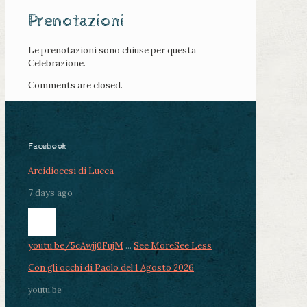
Prenotazioni
Le prenotazioni sono chiuse per questa
Celebrazione.
Comments are closed.
Facebook
Arcidiocesi di Lucca
7 days ago
youtu.be/5cAwjj0FujM
...
See More
See Less
Con gli occhi di Paolo del 1 Agosto 2026
youtu.be