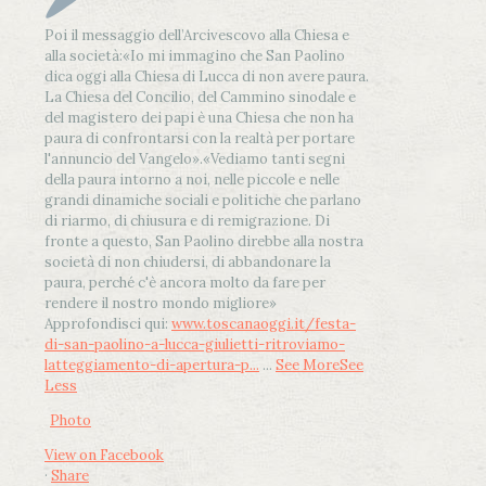
Poi il messaggio dell’Arcivescovo alla Chiesa e
alla società:
«Io mi immagino che San Paolino
dica oggi alla Chiesa di Lucca di non avere paura.
La Chiesa del Concilio, del Cammino sinodale e
del magistero dei papi è una Chiesa che non ha
paura di confrontarsi con la realtà per portare
l'annuncio del Vangelo»
.
«Vediamo tanti segni
della paura intorno a noi, nelle piccole e nelle
grandi dinamiche sociali e politiche che parlano
di riarmo, di chiusura e di remigrazione. Di
fronte a questo, San Paolino direbbe alla nostra
società di non chiudersi, di abbandonare la
paura, perché c'è ancora molto da fare per
rendere il nostro mondo migliore»
Approfondisci qui:
www.toscanaoggi.it/festa-
di-san-paolino-a-lucca-giulietti-ritroviamo-
latteggiamento-di-apertura-p...
...
See More
See
Less
Photo
View on Facebook
·
Share