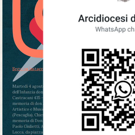
Segui su Instagram
Martedì 4 agosto2026
ore 11:30 - Lucca, Scuola
dell’Infanzia don Aldo Mei - Viale Castruccio
Castracani 435 - Inaugurazione murales in
memoria di don Aldo Mei curato dal Liceo
Artistico e Musicale “Passaglia”
.
ore 18 - Fiano
(Pescaglia), Chiesa parrocchiale - Messa in
memoria di Don Aldo Mei celebrata da mons.
Paolo Giulietti, Arcivescovo di Lucca
.
ore 20.30 -
Lucca, da piazza San Michele al Cippo di don