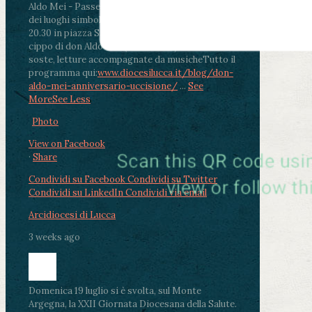
Aldo Mei - Passeggiata della Memoria in alcuni
dei luoghi simbolo della città. Ritrovo alle ore
20.30 in piazza San Michele con conclusione al
cippo di don Aldo Mei (Porta Elisa). Durante le
soste, letture accompagnate da musiche
Tutto il
programma qui:
www.diocesilucca.it/blog/don-
aldo-mei-anniversario-uccisione/
...
See
More
See Less
Photo
View on Facebook
·
Share
Condividi su Facebook
Condividi su Twitter
Condividi su LinkedIn
Condividi via email
Arcidiocesi di Lucca
3 weeks ago
Domenica 19 luglio si è svolta, sul Monte
Argegna, la XXII Giornata Diocesana della Salute.