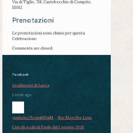
Via di Tiglio, 718, Castelvecchio di Compito,
55012
Prenotazioni
Le prenotazioni sono chiuse per questa
Celebrazione.
Comments are closed.
Facebook
Arcidiocesi di Lucca
1 week ago
youtu.be/5cAwjj0FujM
...
See More
See Less
Con gli occhi di Paolo del 1 Agosto 2026