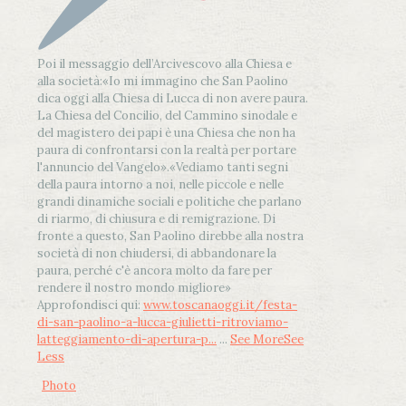
Poi il messaggio dell’Arcivescovo alla Chiesa e
alla società:
«Io mi immagino che San Paolino
dica oggi alla Chiesa di Lucca di non avere paura.
La Chiesa del Concilio, del Cammino sinodale e
del magistero dei papi è una Chiesa che non ha
paura di confrontarsi con la realtà per portare
l'annuncio del Vangelo»
.
«Vediamo tanti segni
della paura intorno a noi, nelle piccole e nelle
grandi dinamiche sociali e politiche che parlano
di riarmo, di chiusura e di remigrazione. Di
fronte a questo, San Paolino direbbe alla nostra
società di non chiudersi, di abbandonare la
paura, perché c'è ancora molto da fare per
rendere il nostro mondo migliore»
Approfondisci qui:
www.toscanaoggi.it/festa-
di-san-paolino-a-lucca-giulietti-ritroviamo-
latteggiamento-di-apertura-p...
...
See More
See
Less
Photo