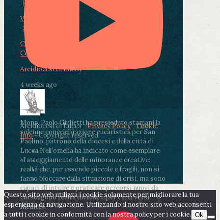
Photo
View on Facebook
·
Share
Condividi su Facebook
Condividi su Twitter
Condividi su LinkedIn
Condividi via email
Arcidiocesi di Lucca
4 weeks ago
Mons. Paolo Giulietti ha presieduto stamani la
Arcidiocesi di Lucca -
Privacy Policy
-
Cookie
solenne concelebrazione eucaristica per San
Info
- Copyright reserved
Paolino, patrono della diocesi e della città di
Lucca.
Nell’omelia ha indicato come esemplare
«l’atteggiamento delle minoranze creative:
realtà che, pur essendo piccole e fragili, non si
fanno bloccare dalla situazione di crisi, ma sono
capaci di intuire e praticare percorsi nuovi da
Questo sito web utilizza i cookie solamente per migliorare la tua
cui sorgono realtà diverse e per certi versi
esperienza di navigazione. Utilizzando il nostro sito web acconsenti
inedite».
a tutti i cookie in conformità con la nostra policy per i cookie.
Ok