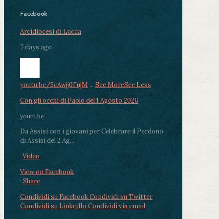
Facebook
Arcidiocesi di Lucca
7 days ago
youtu.be/5cAwjj0FujM
...
See More
See Less
Con gli occhi di Paolo del 1 Agosto 2026
youtu.be
Da Assisi con i giovani per Celebrare il Perdono
di Assisi del 2 Ag...
Video
View on Facebook
·
Share
Condividi su Facebook
Condividi su Twitter
Condividi su LinkedIn
Condividi via email