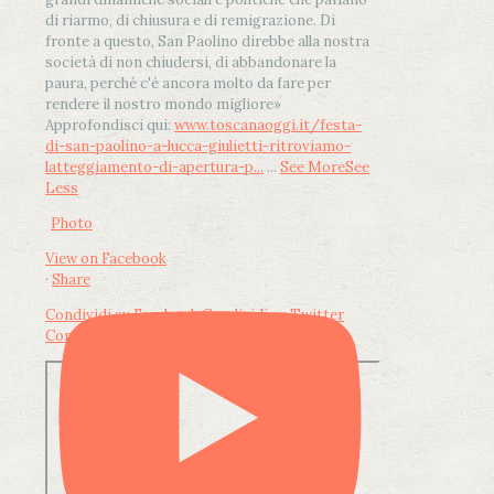
di riarmo, di chiusura e di remigrazione. Di
fronte a questo, San Paolino direbbe alla nostra
società di non chiudersi, di abbandonare la
paura, perché c'è ancora molto da fare per
rendere il nostro mondo migliore»
Approfondisci qui:
www.toscanaoggi.it/festa-
di-san-paolino-a-lucca-giulietti-ritroviamo-
latteggiamento-di-apertura-p...
...
See More
See
Less
Photo
View on Facebook
·
Share
Condividi su Facebook
Condividi su Twitter
Condividi su LinkedIn
Condividi via email