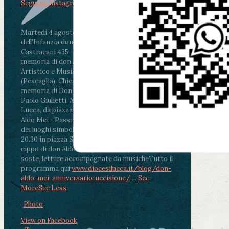
Segui su Instagram
Martedì 4 agosto2026
ore 11:30 - Lucca, Scuola
dell’Infanzia don Aldo Mei - Viale Castruccio
Castracani 435 - Inaugurazione murales in
memoria di don Aldo Mei curato dal Liceo
Artistico e Musicale “Passaglia”
.
ore 18 - Fiano
(Pescaglia), Chiesa parrocchiale - Messa in
memoria di Don Aldo Mei celebrata da mons.
Paolo Giulietti, Arcivescovo di Lucca
.
ore 20.30 -
Lucca, da piazza San Michele al Cippo di don
Aldo Mei - Passeggiata della Memoria in alcuni
dei luoghi simbolo della città. Ritrovo alle ore
20.30 in piazza San Michele con conclusione al
cippo di don Aldo Mei (Porta Elisa). Durante le
soste, letture accompagnate da musiche
Tutto il
programma qui:
www.diocesilucca.it/blog/don-
aldo-mei-anniversario-uccisione/
...
See
More
See Less
Photo
View on Facebook