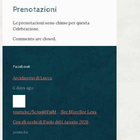
Prenotazioni
Le prenotazioni sono chiuse per questa
Celebrazione.
Comments are closed.
Facebook
Arcidiocesi di Lucca
6 days ago
youtu.be/5cAwjj0FujM
...
See More
See Less
Con gli occhi di Paolo del 1 Agosto 2026
youtu.be