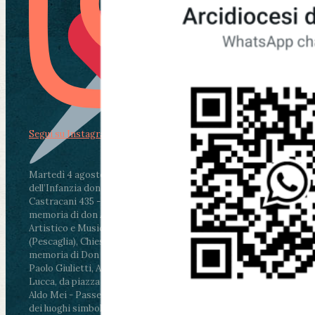
Segui su Instagram
Martedì 4 agosto2026
ore 11:30 - Lucca, Scuola
dell’Infanzia don Aldo Mei - Viale Castruccio
Castracani 435 - Inaugurazione murales in
memoria di don Aldo Mei curato dal Liceo
Artistico e Musicale “Passaglia”
.
ore 18 - Fiano
(Pescaglia), Chiesa parrocchiale - Messa in
memoria di Don Aldo Mei celebrata da mons.
Paolo Giulietti, Arcivescovo di Lucca
.
ore 20.30 -
Lucca, da piazza San Michele al Cippo di don
Aldo Mei - Passeggiata della Memoria in alcuni
dei luoghi simbolo della città. Ritrovo alle ore