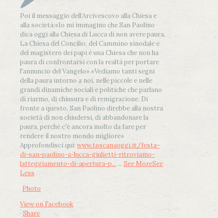
Poi il messaggio dell’Arcivescovo alla Chiesa e
alla società:
«Io mi immagino che San Paolino
dica oggi alla Chiesa di Lucca di non avere paura.
La Chiesa del Concilio, del Cammino sinodale e
del magistero dei papi è una Chiesa che non ha
paura di confrontarsi con la realtà per portare
l'annuncio del Vangelo»
.
«Vediamo tanti segni
della paura intorno a noi, nelle piccole e nelle
grandi dinamiche sociali e politiche che parlano
di riarmo, di chiusura e di remigrazione. Di
fronte a questo, San Paolino direbbe alla nostra
società di non chiudersi, di abbandonare la
paura, perché c'è ancora molto da fare per
rendere il nostro mondo migliore»
Approfondisci qui:
www.toscanaoggi.it/festa-
di-san-paolino-a-lucca-giulietti-ritroviamo-
latteggiamento-di-apertura-p...
...
See More
See
Less
Photo
View on Facebook
·
Share