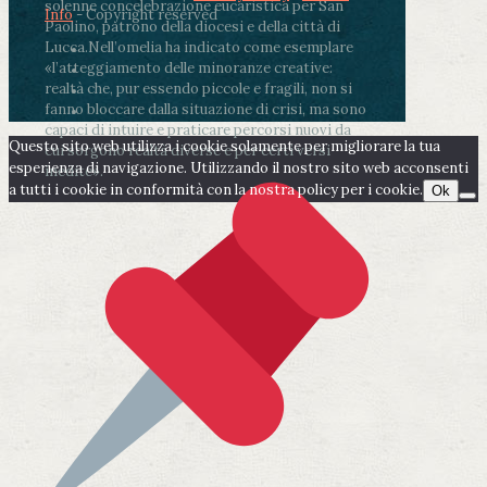
solenne concelebrazione eucaristica per San
Info
- Copyright reserved
Paolino, patrono della diocesi e della città di
Lucca.
Nell’omelia ha indicato come esemplare
«l’atteggiamento delle minoranze creative:
realtà che, pur essendo piccole e fragili, non si
fanno bloccare dalla situazione di crisi, ma sono
capaci di intuire e praticare percorsi nuovi da
Questo sito web utilizza i cookie solamente per migliorare la tua
cui sorgono realtà diverse e per certi versi
esperienza di navigazione. Utilizzando il nostro sito web acconsenti
inedite».
a tutti i cookie in conformità con la nostra policy per i cookie.
Ok