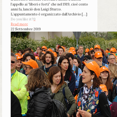
l’appello ai “liberi e forti” che nel 1919, cioè cento
anni fa, lanciò don Luigi Sturzo.
L’appuntamento è organizzato dall’Archivio
[…]
Do you like it?
0
Read more
22 Settembre 2019