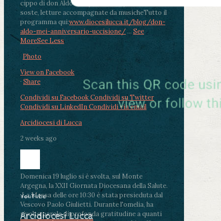
cippo di don Aldo Mei (Porta Elisa). Durante le
soste, letture accompagnate da musiche
Tutto il
programma qui:
www.diocesilucca.it/blog/don-
aldo-mei-anniversario-uccisione/
...
See
More
See Less
Photo
View on Facebook
·
Share
Condividi su Facebook
Condividi su Twitter
Condividi su LinkedIn
Condividi via email
Arcidiocesi di Lucca
2 weeks ago
Domenica 19 luglio si è svolta, sul Monte
Argegna, la XXII Giornata Diocesana della Salute.
.
La Messa delle ore 10:30 è stata presieduta dal
YouTube
Vescovo Paolo Giulietti. Durante l'omelia, ha
rivolto parole di profonda gratitudine a quanti
Arcidiocesi Lucca