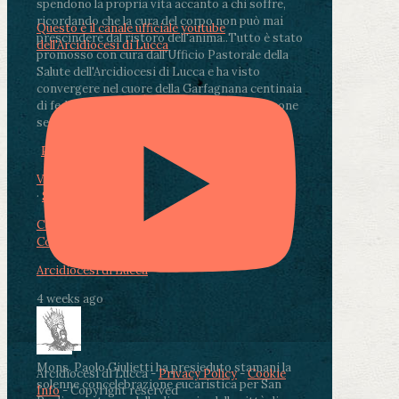
spendono la propria vita accanto a chi soffre,
ricordando che la cura del corpo non può mai
Questo è il canale ufficiale youtube
prescindere dal ristoro dell'anima.
.
Tutto è stato
dell'Arcidiocesi di Lucca
promosso con cura dall'Ufficio Pastorale della
Salute dell'Arcidiocesi di Lucca e ha visto
convergere nel cuore della Garfagnana centinaia
di fedeli, operatori sanitari, volontari e persone
segnate dalla malattia.
...
See More
See Less
Photo
View on Facebook
·
Share
Condividi su Facebook
Condividi su Twitter
Condividi su LinkedIn
Condividi via email
Arcidiocesi di Lucca
4 weeks ago
Mons. Paolo Giulietti ha presieduto stamani la
Arcidiocesi di Lucca -
Privacy Policy
-
Cookie
solenne concelebrazione eucaristica per San
Info
- Copyright reserved