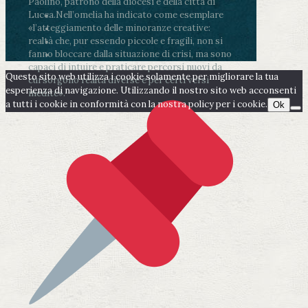
Paolino, patrono della diocesi e della città di
Lucca.
Nell’omelia ha indicato come esemplare
«l’atteggiamento delle minoranze creative:
realtà che, pur essendo piccole e fragili, non si
fanno bloccare dalla situazione di crisi, ma sono
capaci di intuire e praticare percorsi nuovi da
Questo sito web utilizza i cookie solamente per migliorare la tua
cui sorgono realtà diverse e per certi versi
esperienza di navigazione. Utilizzando il nostro sito web acconsenti
inedite».
a tutti i cookie in conformità con la nostra policy per i cookie.
Ok