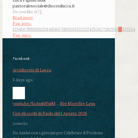
Luca Pighini mail:
pastoralesociale@diocesilucca.it
Do you like it?
3
Read more
Pag. prec.
1
2
3
4
5
6
7
8
9
10
11
12
13
14
15
16
17
18
19
20
21
22
23
24
25
26
27
28
29
30
31
32
33
34
Pag. succ.
Facebook
Arcidiocesi di Lucca
5 days ago
youtu.be/5cAwjj0FujM
...
See More
See Less
Con gli occhi di Paolo del 1 Agosto 2026
youtu.be
Da Assisi con i giovani per Celebrare il Perdono