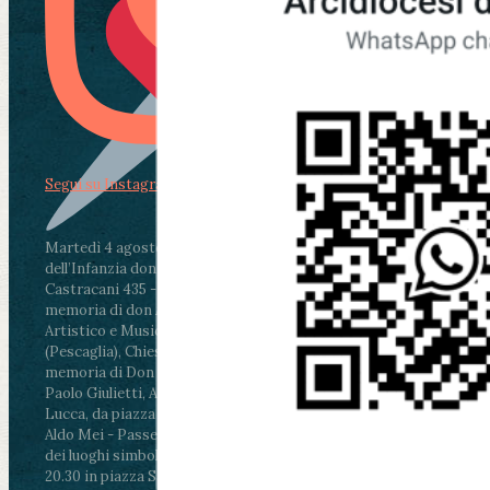
Segui su Instagram
Martedì 4 agosto2026
ore 11:30 - Lucca, Scuola
dell’Infanzia don Aldo Mei - Viale Castruccio
Castracani 435 - Inaugurazione murales in
memoria di don Aldo Mei curato dal Liceo
Artistico e Musicale “Passaglia”
.
ore 18 - Fiano
(Pescaglia), Chiesa parrocchiale - Messa in
memoria di Don Aldo Mei celebrata da mons.
Paolo Giulietti, Arcivescovo di Lucca
.
ore 20.30 -
Lucca, da piazza San Michele al Cippo di don
Aldo Mei - Passeggiata della Memoria in alcuni
dei luoghi simbolo della città. Ritrovo alle ore
20.30 in piazza San Michele con conclusione al