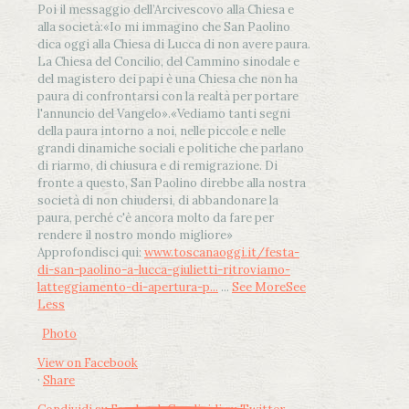
Poi il messaggio dell’Arcivescovo alla Chiesa e
alla società:
«Io mi immagino che San Paolino
dica oggi alla Chiesa di Lucca di non avere paura.
La Chiesa del Concilio, del Cammino sinodale e
del magistero dei papi è una Chiesa che non ha
paura di confrontarsi con la realtà per portare
l'annuncio del Vangelo»
.
«Vediamo tanti segni
della paura intorno a noi, nelle piccole e nelle
grandi dinamiche sociali e politiche che parlano
di riarmo, di chiusura e di remigrazione. Di
fronte a questo, San Paolino direbbe alla nostra
società di non chiudersi, di abbandonare la
paura, perché c'è ancora molto da fare per
rendere il nostro mondo migliore»
Approfondisci qui:
www.toscanaoggi.it/festa-
di-san-paolino-a-lucca-giulietti-ritroviamo-
latteggiamento-di-apertura-p...
...
See More
See
Less
Photo
View on Facebook
·
Share