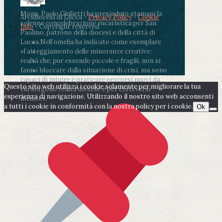
Mons. Paolo Giulietti ha presieduto stamani la
Arcidiocesi di Lucca -
Privacy Policy
-
Cookie
solenne concelebrazione eucaristica per San
Info
- Copyright reserved
Paolino, patrono della diocesi e della città di
Lucca.
Nell’omelia ha indicato come esemplare
«l’atteggiamento delle minoranze creative:
realtà che, pur essendo piccole e fragili, non si
fanno bloccare dalla situazione di crisi, ma sono
capaci di intuire e praticare percorsi nuovi da
Questo sito web utilizza i cookie solamente per migliorare la tua
cui sorgono realtà diverse e per certi versi
esperienza di navigazione. Utilizzando il nostro sito web acconsenti
inedite».
a tutti i cookie in conformità con la nostra policy per i cookie.
Ok