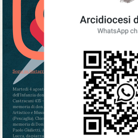
Segui su Instagram
Martedì 4 agosto2026
ore 11:30 - Lucca, Scuola
dell’Infanzia don Aldo Mei - Viale Castruccio
Castracani 435 - Inaugurazione murales in
memoria di don Aldo Mei curato dal Liceo
Artistico e Musicale “Passaglia”
.
ore 18 - Fiano
(Pescaglia), Chiesa parrocchiale - Messa in
memoria di Don Aldo Mei celebrata da mons.
Paolo Giulietti, Arcivescovo di Lucca
.
ore 20.30 -
Lucca, da piazza San Michele al Cippo di don