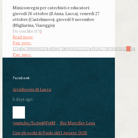
Miniconvegni per catechisti e educatori:
giovedì 26 ottobre (S.Anna, Lucca), venerdì 27
ottobre (Castelnuovo), giovedì 9 novembre
(Migliarina, Viareggio)
Do you like it?
0
Read more
Pag. prec.
1
2
3
4
5
6
7
8
9
10
11
12
13
14
15
16
17
18
19
20
21
22
23
24
25
26
27
28
29
30
31
32
33
34
Pag. succ.
Facebook
Arcidiocesi di Lucca
5 days ago
youtu.be/5cAwjj0FujM
...
See More
See Less
Con gli occhi di Paolo del 1 Agosto 2026