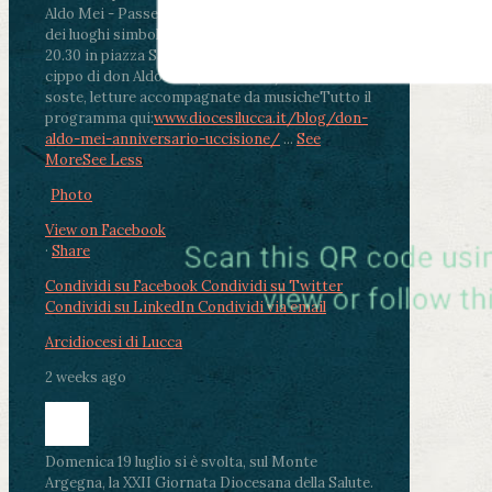
Aldo Mei - Passeggiata della Memoria in alcuni
dei luoghi simbolo della città. Ritrovo alle ore
20.30 in piazza San Michele con conclusione al
cippo di don Aldo Mei (Porta Elisa). Durante le
soste, letture accompagnate da musiche
Tutto il
programma qui:
www.diocesilucca.it/blog/don-
aldo-mei-anniversario-uccisione/
...
See
More
See Less
Photo
View on Facebook
·
Share
Condividi su Facebook
Condividi su Twitter
Condividi su LinkedIn
Condividi via email
Arcidiocesi di Lucca
2 weeks ago
Domenica 19 luglio si è svolta, sul Monte
Argegna, la XXII Giornata Diocesana della Salute.