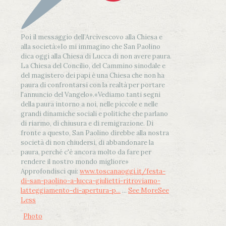
Poi il messaggio dell’Arcivescovo alla Chiesa e
alla società:
«Io mi immagino che San Paolino
dica oggi alla Chiesa di Lucca di non avere paura.
La Chiesa del Concilio, del Cammino sinodale e
del magistero dei papi è una Chiesa che non ha
paura di confrontarsi con la realtà per portare
l'annuncio del Vangelo»
.
«Vediamo tanti segni
della paura intorno a noi, nelle piccole e nelle
grandi dinamiche sociali e politiche che parlano
di riarmo, di chiusura e di remigrazione. Di
fronte a questo, San Paolino direbbe alla nostra
società di non chiudersi, di abbandonare la
paura, perché c'è ancora molto da fare per
rendere il nostro mondo migliore»
Approfondisci qui:
www.toscanaoggi.it/festa-
di-san-paolino-a-lucca-giulietti-ritroviamo-
latteggiamento-di-apertura-p...
...
See More
See
Less
Photo